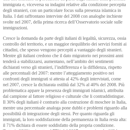
immigrata e, viceversa su indagini relative alla condizione percepita
degli stranieri, con un particolare focus sulla presenza islamica in
Italia. I dati raffrontano interviste del 2008 con analoghe inchieste
svolte nel 2007, della prima ricerca dell’Osservatorio sociale sulle
immigrazioni.
Cresce la domanda da parte degli italiani di legalità, sicurezza, ossia
controllo del territorio, e un maggior riequilibrio dei servizi forniti ai
cittadini, che spesso vengono percepiti a vantaggio degli stranieri.
Mentre gli italiani credono che il dato migratorio nei prossimi anni
tenderà a stabilizzarsi, aumentano, nell’ambito dei sentimenti
dichiarati verso gli stranieri, l’indifferenza e la diffidenza, rispetto
alle percentuali del 2007: mentre l’atteggiamento positivo nei
confronti degli immigrati si attesta al 42% degli intervistati, come
nel 2007, cresce la dichiarata ostilità dal 32% al 40% del 2008. Più
problematica appare la presenza degli immigrati islamici, attribuita
dal campione al fattore religioso e culturale che li contraddistingue.
Il 30% degli italiani è contrario alla costruzione di moschee in Italia,
mentre una percentuale analoga pone dubbi e problemi riguardo alla
possibilità di integrazione degli stessi. Per quanto riguarda gli
immigrati, la loro soddisfazione della permanenza in Italia resta alta:
il 71% dichiara di essere soddisfatto della propria condizione.