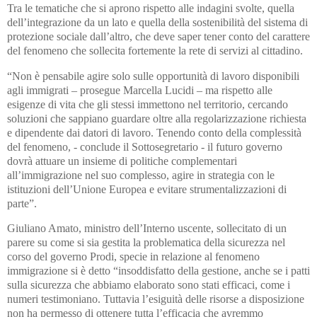
Tra le tematiche che si aprono rispetto alle indagini svolte, quella
dell’integrazione da un lato e quella della sostenibilità del sistema di
protezione sociale dall’altro, che deve saper tener conto del carattere
del fenomeno che sollecita fortemente la rete di servizi al cittadino.
“Non è pensabile agire solo sulle opportunità di lavoro disponibili
agli immigrati – prosegue Marcella Lucidi – ma rispetto alle
esigenze di vita che gli stessi immettono nel territorio, cercando
soluzioni che sappiano guardare oltre alla regolarizzazione richiesta
e dipendente dai datori di lavoro. Tenendo conto della complessità
del fenomeno, - conclude il Sottosegretario - il futuro governo
dovrà attuare un insieme di politiche complementari
all’immigrazione nel suo complesso, agire in strategia con le
istituzioni dell’Unione Europea e evitare strumentalizzazioni di
parte”.
Giuliano Amato, ministro dell’Interno uscente, sollecitato di un
parere su come si sia gestita la problematica della sicurezza nel
corso del governo Prodi, specie in relazione al fenomeno
immigrazione si è detto “insoddisfatto della gestione, anche se i patti
sulla sicurezza che abbiamo elaborato sono stati efficaci, come i
numeri testimoniano. Tuttavia l’esiguità delle risorse a disposizione
non ha permesso di ottenere tutta l’efficacia che avremmo