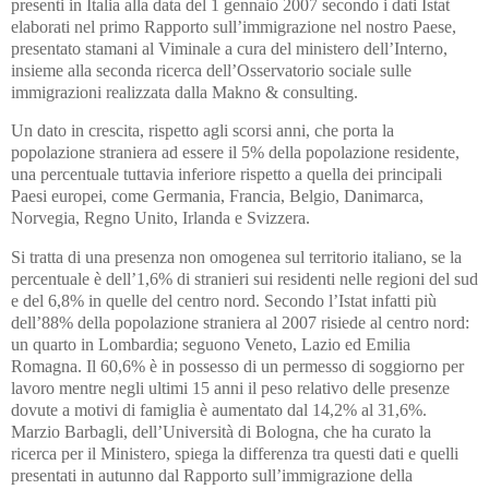
presenti in Italia alla data del 1 gennaio 2007 secondo i dati Istat
elaborati nel primo Rapporto sull’immigrazione nel nostro Paese,
presentato stamani al Viminale a cura del ministero dell’Interno,
insieme alla seconda ricerca dell’Osservatorio sociale sulle
immigrazioni realizzata dalla Makno & consulting.
Un dato in crescita, rispetto agli scorsi anni, che porta la
popolazione straniera ad essere il 5% della popolazione residente,
una percentuale tuttavia inferiore rispetto a quella dei principali
Paesi europei, come Germania, Francia, Belgio, Danimarca,
Norvegia, Regno Unito, Irlanda e Svizzera.
Si tratta di una presenza non omogenea sul territorio italiano, se la
percentuale è dell’1,6% di stranieri sui residenti nelle regioni del sud
e del 6,8% in quelle del centro nord. Secondo l’Istat infatti più
dell’88% della popolazione straniera al 2007 risiede al centro nord:
un quarto in Lombardia; seguono Veneto, Lazio ed Emilia
Romagna. Il 60,6% è in possesso di un permesso di soggiorno per
lavoro mentre negli ultimi 15 anni il peso relativo delle presenze
dovute a motivi di famiglia è aumentato dal 14,2% al 31,6%.
Marzio Barbagli, dell’Università di Bologna, che ha curato la
ricerca per il Ministero, spiega la differenza tra questi dati e quelli
presentati in autunno dal Rapporto sull’immigrazione della