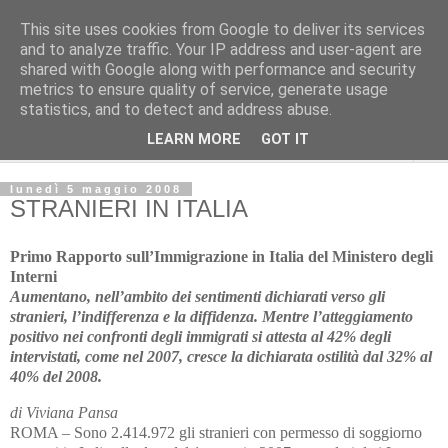
This site uses cookies from Google to deliver its services
Avvenire dei lavoratori
and to analyze traffic. Your IP address and user-agent are
shared with Google along with performance and security
metrics to ensure quality of service, generate usage
POLITICA
statistics, and to detect and address abuse.
LEARN MORE
GOT IT
▼
lunedì 5 maggio 2008
STRANIERI IN ITALIA
Primo Rapporto sull’Immigrazione in Italia del Ministero degli
Interni
Aumentano, nell’ambito dei sentimenti dichiarati verso gli
stranieri, l’indifferenza e la diffidenza. Mentre l’atteggiamento
positivo nei confronti degli immigrati si attesta al 42% degli
intervistati, come nel 2007, cresce la dichiarata ostilità dal 32% al
40% del 2008.
di Viviana Pansa
ROMA – Sono 2.414.972 gli stranieri con permesso di soggiorno