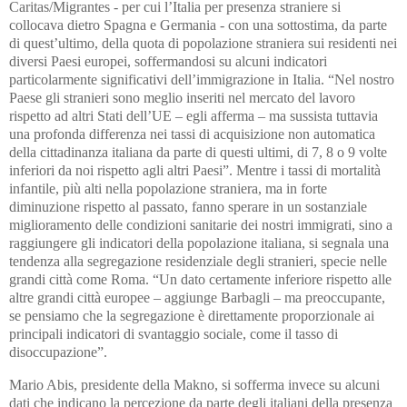
Caritas/Migrantes - per cui l’Italia per presenza straniere si
collocava dietro Spagna e Germania - con una sottostima, da parte
di quest’ultimo, della quota di popolazione straniera sui residenti nei
diversi Paesi europei, soffermandosi su alcuni indicatori
particolarmente significativi dell’immigrazione in Italia. “Nel nostro
Paese gli stranieri sono meglio inseriti nel mercato del lavoro
rispetto ad altri Stati dell’UE – egli afferma – ma sussista tuttavia
una profonda differenza nei tassi di acquisizione non automatica
della cittadinanza italiana da parte di questi ultimi, di 7, 8 o 9 volte
inferiori da noi rispetto agli altri Paesi”. Mentre i tassi di mortalità
infantile, più alti nella popolazione straniera, ma in forte
diminuzione rispetto al passato, fanno sperare in un sostanziale
miglioramento delle condizioni sanitarie dei nostri immigrati, sino a
raggiungere gli indicatori della popolazione italiana, si segnala una
tendenza alla segregazione residenziale degli stranieri, specie nelle
grandi città come Roma. “Un dato certamente inferiore rispetto alle
altre grandi città europee – aggiunge Barbagli – ma preoccupante,
se pensiamo che la segregazione è direttamente proporzionale ai
principali indicatori di svantaggio sociale, come il tasso di
disoccupazione”.
Mario Abis, presidente della Makno, si sofferma invece su alcuni
dati che indicano la percezione da parte degli italiani della presenza