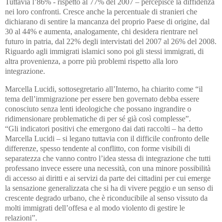
Tuttavia l’86% - rispetto al 77% del 2007 – percepisce la diffidenza
nei loro confronti. Cresce anche la percentuale di stranieri che
dichiarano di sentire la mancanza del proprio Paese di origine, dal
30 al 44% e aumenta, analogamente, chi desidera rientrare nel
futuro in patria, dal 22% degli intervistati del 2007 al 26% del 2008.
Riguardo agli immigrati islamici sono poi gli stessi immigrati, di
altra provenienza, a porre più problemi rispetto alla loro
integrazione.
Marcella Lucidi, sottosegretario all’Interno, ha chiarito come “il
tema dell’immigrazione per essere ben governato debba essere
conosciuto senza lenti ideologiche che possano ingrandire o
ridimensionare problematiche di per sé già così complesse”.
“Gli indicatori positivi che emergono dai dati raccolti – ha detto
Marcella Lucidi – si legano tuttavia con il difficile confronto delle
differenze, spesso tendente al conflitto, con forme visibili di
separatezza che vanno contro l’idea stessa di integrazione che tutti
professano invece essere una necessità, con una minore possibilità
di accesso ai diritti e ai servizi da parte dei cittadini per cui emerge
la sensazione generalizzata che si ha di vivere peggio e un senso di
crescente degrado urbano, che è riconducibile al senso vissuto da
molti immigrati dell’offesa e al modo violento di gestire le
relazioni”.