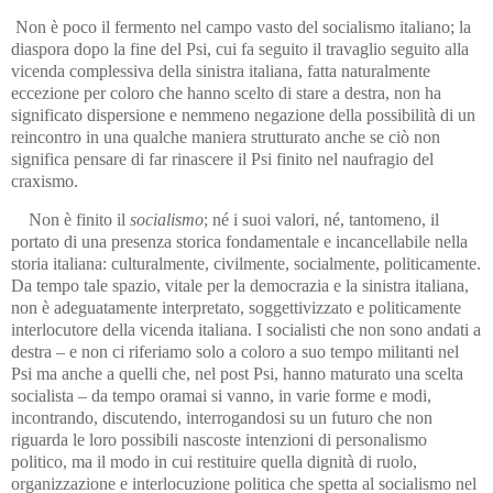
Non è poco il fermento nel campo vasto del socialismo italiano; la
diaspora dopo la fine del Psi, cui fa seguito il travaglio seguito alla
vicenda complessiva della sinistra italiana, fatta naturalmente
eccezione per coloro che hanno scelto di stare a destra, non ha
significato dispersione e nemmeno negazione della possibilità di un
reincontro in una qualche maniera strutturato anche se ciò non
significa pensare di far rinascere il Psi finito nel naufragio del
craxismo.
Non è finito il
socialismo
; né i suoi valori, né, tantomeno, il
portato di una presenza storica fondamentale e incancellabile nella
storia italiana: culturalmente, civilmente, socialmente, politicamente.
Da tempo tale spazio, vitale per la democrazia e la sinistra italiana,
non è adeguatamente interpretato, soggettivizzato e politicamente
interlocutore della vicenda italiana. I socialisti che non sono andati a
destra – e non ci riferiamo solo a coloro a suo tempo militanti nel
Psi ma anche a quelli che, nel post Psi, hanno maturato una scelta
socialista – da tempo oramai si vanno, in varie forme e modi,
incontrando, discutendo, interrogandosi su un futuro che non
riguarda le loro possibili nascoste intenzioni di personalismo
politico, ma il modo in cui restituire quella dignità di ruolo,
organizzazione e interlocuzione politica che spetta al socialismo nel