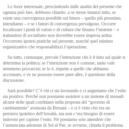
Le forze interessate, prescindendo dalle analisi del presente che
ognuna può fare, debbono chiarire, a se stesse innanzi tutto, se
esiste una convergenza possibile sul futuro – quello più prossimo,
intendiamo – e se i fattori di convergenza prevalgono. Occorre
focalizzare i punti di valore e di cultura che fissano l’insieme – e
trattandosi di
socialismo
non dovrebbe essere impresa ardua.
Occorrono ipotesi pratiche sul presente, nonché quel minimo
organizzativo che responsabilizzi l’operazione.
Su tutto, comunque, prevale l’intenzione che è il dato sul quale si
determina la politica; se l’intenzione non è comune, tanto vale
nemmeno provarcisi; se lo è, rispetto a quelle che abbiamo
accennato, e ve ne possono essere pure altre, è questione della
discussione.
Sarà possibile? C’è chi ci sta lavorando e ci auguriamo che l’esito
sia positivo. Perché non possiamo assistere a un insieme di monadi
alcune delle quali confidano nella proposta del “governo di
cambiamento” avanzata da Bersani – e si è visto che era un
pensiero ipotetico dell’irrealtà, ma non c’era bisogno di essere
indovini per capirne l’esito. Né possiamo solo attendere che
l’annunciata adesione di Sel al Pse, se avviene, chiuda il problema.