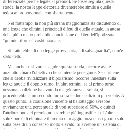
differenziate perché legate al premio). Se fosse seguita questa
strada, la nostra legge elettorale diventerebbe simile a quella
tedesca: proporzionale con sbarramento.
Nel frattempo, la non più strana maggioranza sta discutendo di
una legge che elimini i principali difetti di quella attuale, in attesa
della più o meno probabile conclusione dell'iter dell'ipotizzata
"grande riforma" costituzionale.
Si tratterebbe di una legge provvisoria, "di salvaguardia", com'è
stato detto.
Ma anche se si vuole seguire questa strada, occorre avere
anzitutto chiaro l'obiettivo che si intende perseguire. Se si ritiene
che si debba rivitalizzare il bipolarismo, occorre innestare sulla
legge attuale il doppio turno. In altri termini, se al primo turno
nessuna coalizione ha avuto la maggioranza assoluta, si
procederebbe a un secondo turno fra le due coalizioni più votate. A
questo punto, la coalizione vincente al ballottaggio avrebbe
ovviamente una percentuale di voti superiore al 50%, e quindi
l'attribuzione del premio non sarebbe più ingiustificata. L'altra
soluzione è di eliminare il premio di maggioranza o assegnarlo solo
sulla base di un consenso molto elevato. Si avrebbe un sistema di