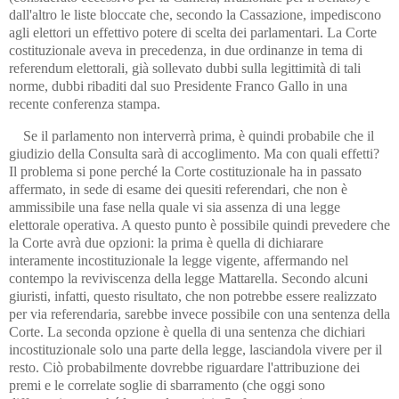
dall'altro le liste bloccate che, secondo la Cassazione, impediscono
agli elettori un effettivo potere di scelta dei parlamentari. La Corte
costituzionale aveva in precedenza, in due ordinanze in tema di
referendum elettorali, già sollevato dubbi sulla legittimità di tali
norme, dubbi ribaditi dal suo Presidente Franco Gallo in una
recente conferenza stampa.
Se il parlamento non interverrà prima, è quindi probabile che il
giudizio della Consulta sarà di accoglimento. Ma con quali effetti?
Il problema si pone perché la Corte costituzionale ha in passato
affermato, in sede di esame dei quesiti referendari, che non è
ammissibile una fase nella quale vi sia assenza di una legge
elettorale operativa. A questo punto è possibile quindi prevedere che
la Corte avrà due opzioni: la prima è quella di dichiarare
interamente incostituzionale la legge vigente, affermando nel
contempo la reviviscenza della legge Mattarella. Secondo alcuni
giuristi, infatti, questo risultato, che non potrebbe essere realizzato
per via referendaria, sarebbe invece possibile con una sentenza della
Corte. La seconda opzione è quella di una sentenza che dichiari
incostituzionale solo una parte della legge, lasciandola vivere per il
resto. Ciò probabilmente dovrebbe riguardare l'attribuzione dei
premi e le correlate soglie di sbarramento (che oggi sono