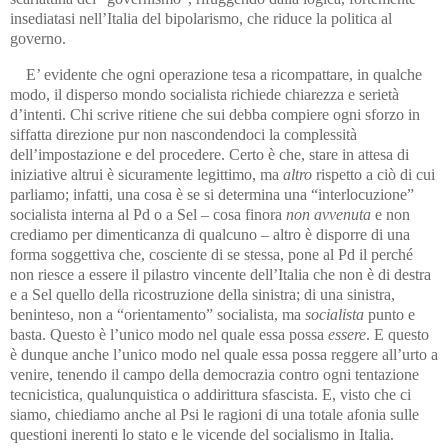
insediatasi nell’Italia del bipolarismo, che riduce la politica al
governo.
E’ evidente che ogni operazione tesa a ricompattare, in qualche
modo, il disperso mondo socialista richiede chiarezza e serietà
d’intenti. Chi scrive ritiene che sui debba compiere ogni sforzo in
siffatta direzione pur non nascondendoci la complessità
dell’impostazione e del procedere. Certo è che, stare in attesa di
iniziative altrui è sicuramente legittimo, ma
altro
rispetto a ciò di cui
parliamo; infatti, una cosa è se si determina una “interlocuzione”
socialista interna al Pd o a Sel – cosa finora
non avvenuta
e non
crediamo per dimenticanza di qualcuno – altro è disporre di una
forma soggettiva che, cosciente di se stessa, pone al Pd il perché
non riesce a essere il pilastro vincente dell’Italia che non è di destra
e a Sel quello della ricostruzione della sinistra; di una sinistra,
beninteso, non a “orientamento” socialista, ma
socialista
punto e
basta. Questo è l’unico modo nel quale essa possa
essere
. E questo
è dunque anche l’unico modo nel quale essa possa reggere all’urto a
venire, tenendo il campo della democrazia contro ogni tentazione
tecnicistica, qualunquistica o addirittura sfascista. E, visto che ci
siamo, chiediamo anche al Psi le ragioni di una totale afonia sulle
questioni inerenti lo stato e le vicende del socialismo in Italia.