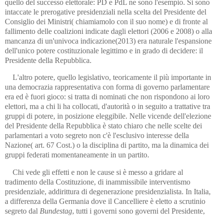
quello del successo elettorale: PD e PdL ne sono l'esempio. Si sono
intaccate le prerogative presidenziali nella scelta del Presidente del
Consiglio dei Ministri( chiamiamolo con il suo nome) e di fronte al
fallimento delle coalizioni indicate dagli elettori (2006 e 2008) o alla
mancanza di un'univoca indicazione(2013) era naturale l'espansione
dell'unico potere costituzionale legittimo e in grado di decidere: il
Presidente della Repubblica.
L'altro potere, quello legislativo, teoricamente il più importante in
una democrazia rappresentativa con forma di governo parlamentare
era ed è fuori gioco: si tratta di nominati che non rispondono ai loro
elettori, ma a chi li ha collocati, d'autorità o in seguito a trattative tra
gruppi di potere, in posizione eleggibile. Nelle vicende dell'elezione
del Presidente della Repubblica è stato chiaro che nelle scelte dei
parlamentari a voto segreto non c'è l'esclusivo interesse della
Nazione( art. 67 Cost.) o la disciplina di partito, ma la dinamica dei
gruppi federati momentaneamente in un partito.
Chi vede gli effetti e non le cause si è messo a gridare al
tradimento della Costituzione, di inammissibile interventismo
presidenziale, addirittura di degenerazione presidenzialista. In Italia,
a differenza della Germania dove il Cancelliere è eletto a scrutinio
segreto dal
Bundestag
, tutti i governi sono governi del Presidente,