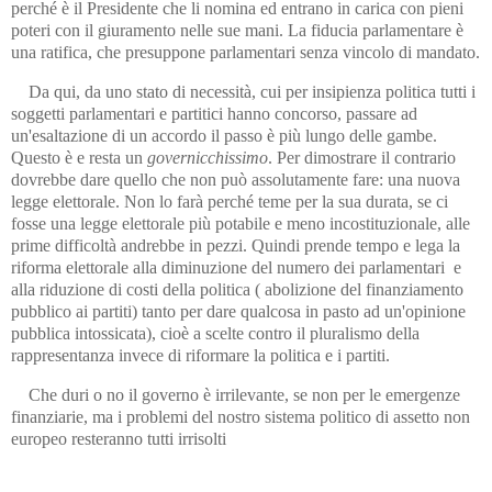
perché è il Presidente che li nomina ed entrano in carica con pieni
poteri con il giuramento nelle sue mani. La fiducia parlamentare è
una ratifica, che presuppone parlamentari senza vincolo di mandato.
Da qui, da uno stato di necessità, cui per insipienza politica tutti i
soggetti parlamentari e partitici hanno concorso, passare ad
un'esaltazione di un accordo il passo è più lungo delle gambe.
Questo è e resta un
governicchissimo
. Per dimostrare il contrario
dovrebbe dare quello che non può assolutamente fare: una nuova
legge elettorale. Non lo farà perché teme per la sua durata, se ci
fosse una legge elettorale più potabile e meno incostituzionale, alle
prime difficoltà andrebbe in pezzi. Quindi prende tempo e lega la
riforma elettorale alla diminuzione del numero dei parlamentari e
alla riduzione di costi della politica ( abolizione del finanziamento
pubblico ai partiti) tanto per dare qualcosa in pasto ad un'opinione
pubblica intossicata), cioè a scelte contro il pluralismo della
rappresentanza invece di riformare la politica e i partiti.
Che duri o no il governo è irrilevante, se non per le emergenze
finanziarie, ma i problemi del nostro sistema politico di assetto non
europeo resteranno tutti irrisolti