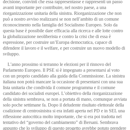
decisione, convinti che essa rappresentasse e rappresenti un passo
avanti importante per contribuire, nel nostro paese, a una
riorganizzazione unitaria della sinistra. Riorganizzazione che non
può a nostro avviso realizzarsi se non nell’ambito di un comune
riconoscimento nella famiglia del Socialismo Europeo. Solo da
questa base è possibile dare efficacia alla ricerca e alle lotte contro
la globalizzazione neoliberista e contro la crisi che di essa è
espressione, per costruire un’Europa democratica, capace di
difendere il lavoro e il welfare, e per costruire un nuovo modello di
sviluppo.
L’anno prossimo si terranno le elezioni per il rinnovo del
Parlamento Europeo. Il PSE si è impegnato a presentarsi al voto
con un proprio candidato alla guida della Commissione. La sinistra
italiana non potrà mancare la occasione di presentarsi con una sua
lista unitaria che condivida il comune programma e il comune
candidato dei socialisti europei. L’obiettivo della riorganizzazione
della sinistra sembrava, se non a portata di mano, comunque avviata
solo poche settimane fa. Dopo il deludente risultato elettorale della
coalizione di centrosinistra si era infatti aperta nel PD e in SEL una
riflessione autocritica molto importante, che si era poi tradotta nel
tentativo del “governo del cambiamento” di Bersani. Sembrava
appunto che lo sviluppo di questo progetto avrebbe potuto prendere