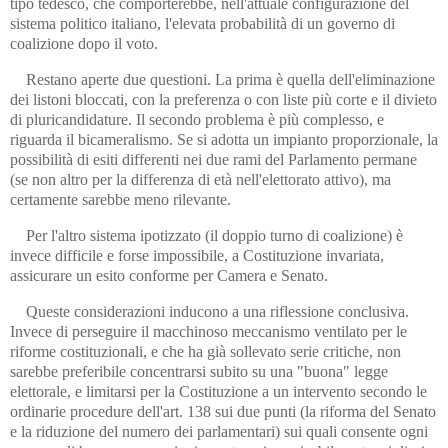
tipo tedesco, che comporterebbe, nell'attuale configurazione del
sistema politico italiano, l'elevata probabilità di un governo di
coalizione dopo il voto.
Restano aperte due questioni. La prima è quella dell'eliminazione
dei listoni bloccati, con la preferenza o con liste più corte e il divieto
di pluricandidature. Il secondo problema è più complesso, e
riguarda il bicameralismo. Se si adotta un impianto proporzionale, la
possibilità di esiti differenti nei due rami del Parlamento permane
(se non altro per la differenza di età nell'elettorato attivo), ma
certamente sarebbe meno rilevante.
Per l'altro sistema ipotizzato (il doppio turno di coalizione) è
invece difficile e forse impossibile, a Costituzione invariata,
assicurare un esito conforme per Camera e Senato.
Queste considerazioni inducono a una riflessione conclusiva.
Invece di perseguire il macchinoso meccanismo ventilato per le
riforme costituzionali, e che ha già sollevato serie critiche, non
sarebbe preferibile concentrarsi subito su una "buona" legge
elettorale, e limitarsi per la Costituzione a un intervento secondo le
ordinarie procedure dell'art. 138 sui due punti (la riforma del Senato
e la riduzione del numero dei parlamentari) sui quali consente ogni