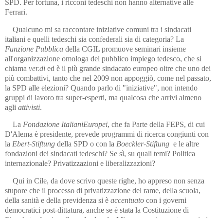
SPD. Per fortuna, i ricconi tedeschi non hanno alternative alle
Ferrari.
Qualcuno mi sa raccontare iniziative comuni tra i sindacati
italiani e quelli tedeschi sia confederali sia di categoria? La
Funzione Pubblica
della CGIL promuove seminari insieme
all'organizzazione omologa del pubblico impiego tedesco, che si
chiama
ver.di
ed è il più grande sindacato europeo oltre che uno dei
più combattivi, tanto che nel 2009 non appoggiò, come nel passato,
la SPD alle elezioni? Quando parlo di "iniziative", non intendo
gruppi di lavoro tra super-esperti, ma qualcosa che arrivi almeno
agli
attivisti
.
La
Fondazione ItalianiEuropei
, che fa Parte della FEPS, di cui
D'Alema è presidente, prevede programmi di ricerca congiunti con
la
Ebert-Stiftung
della SPD o con la
Boeckler-Stiftung
e le altre
fondazioni dei sindacati tedeschi? Se sì, su quali temi? Politica
internazionale? Privatizzazioni e liberalizzazioni?
Qui in Cile, da dove scrivo queste righe, ho appreso non senza
stupore che il processo di privatizzazione del rame, della scuola,
della sanità e della previdenza si è
accentuato
con i governi
democratici post-dittatura, anche se è stata la Costituzione di