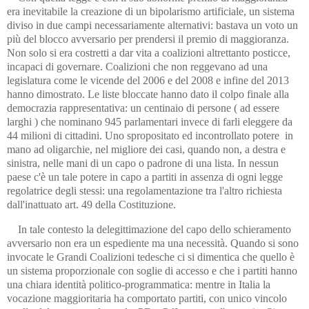
era inevitabile la creazione di un bipolarismo artificiale, un sistema
diviso in due campi necessariamente alternativi: bastava un voto un
più del blocco avversario per prendersi il premio di maggioranza.
Non solo si era costretti a dar vita a coalizioni altrettanto posticce,
incapaci di governare. Coalizioni che non reggevano ad una
legislatura come le vicende del 2006 e del 2008 e infine del 2013
hanno dimostrato. Le liste bloccate hanno dato il colpo finale alla
democrazia rappresentativa: un centinaio di persone ( ad essere
larghi ) che nominano 945 parlamentari invece di farli eleggere da
44 milioni di cittadini. Uno spropositato ed incontrollato potere in
mano ad oligarchie, nel migliore dei casi, quando non, a destra e
sinistra, nelle mani di un capo o padrone di una lista. In nessun
paese c'è un tale potere in capo a partiti in assenza di ogni legge
regolatrice degli stessi: una regolamentazione tra l'altro richiesta
dall'inattuato art. 49 della Costituzione.
In tale contesto la delegittimazione del capo dello schieramento
avversario non era un espediente ma una necessità. Quando si sono
invocate le Grandi Coalizioni tedesche ci si dimentica che quello è
un sistema proporzionale con soglie di accesso e che i partiti hanno
una chiara identità politico-programmatica: mentre in Italia la
vocazione maggioritaria ha comportato partiti, con unico vincolo