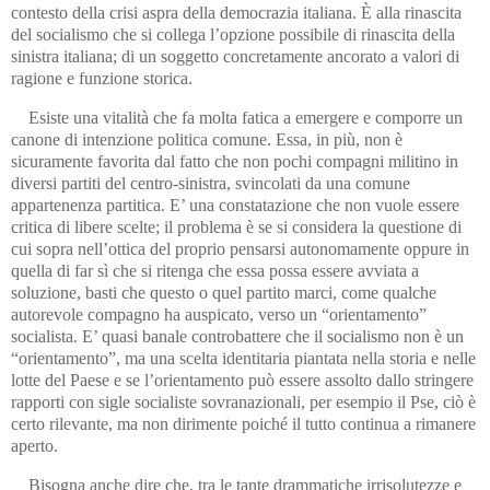
contesto della crisi aspra della democrazia italiana. È alla rinascita
del socialismo che si collega l’opzione possibile di rinascita della
sinistra italiana; di un soggetto concretamente ancorato a valori di
ragione e funzione storica.
Esiste una vitalità che fa molta fatica a emergere e comporre un
canone di intenzione politica comune. Essa, in più, non è
sicuramente favorita dal fatto che non pochi compagni militino in
diversi partiti del centro-sinistra, svincolati da una comune
appartenenza partitica. E’ una constatazione che non vuole essere
critica di libere scelte; il problema è se si considera la questione di
cui sopra nell’ottica del proprio pensarsi autonomamente oppure in
quella di far sì che si ritenga che essa possa essere avviata a
soluzione, basti che questo o quel partito marci, come qualche
autorevole compagno ha auspicato, verso un “orientamento”
socialista. E’ quasi banale controbattere che il socialismo non è un
“orientamento”, ma una scelta identitaria piantata nella storia e nelle
lotte del Paese e se l’orientamento può essere assolto dallo stringere
rapporti con sigle socialiste sovranazionali, per esempio il Pse, ciò è
certo rilevante, ma non dirimente poiché il tutto continua a rimanere
aperto.
Bisogna anche dire che, tra le tante drammatiche irrisolutezze e