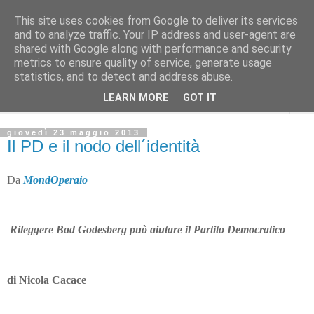
This site uses cookies from Google to deliver its services
Avvenire dei lavoratori
and to analyze traffic. Your IP address and user-agent are
shared with Google along with performance and security
metrics to ensure quality of service, generate usage
POLITICA
statistics, and to detect and address abuse.
LEARN MORE
GOT IT
▼
giovedì 23 maggio 2013
Il PD e il nodo dell´identità
Da
MondOperaio
Rileggere Bad Godesberg può aiutare il Partito Democratico
di Nicola Cacace