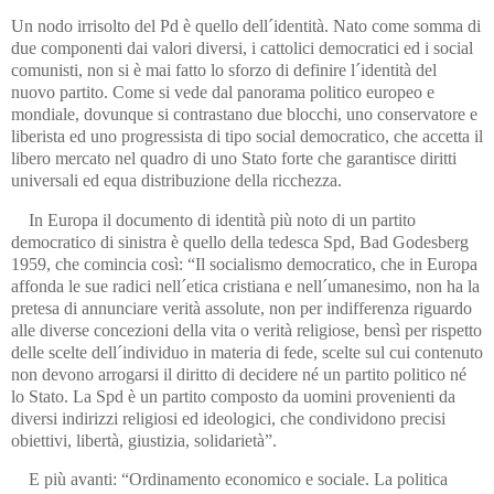
Un nodo irrisolto del Pd è quello dell´identità. Nato come somma di
due componenti dai valori diversi, i cattolici democratici ed i social
comunisti, non si è mai fatto lo sforzo di definire l´identità del
nuovo partito. Come si vede dal panorama politico europeo e
mondiale, dovunque si contrastano due blocchi, uno conservatore e
liberista ed uno progressista di tipo social democratico, che accetta il
libero mercato nel quadro di uno Stato forte che garantisce diritti
universali ed equa distribuzione della ricchezza.
In Europa il documento di identità più noto di un partito
democratico di sinistra è quello della tedesca Spd, Bad Godesberg
1959, che comincia così: “Il socialismo democratico, che in Europa
affonda le sue radici nell´etica cristiana e nell´umanesimo, non ha la
pretesa di annunciare verità assolute, non per indifferenza riguardo
alle diverse concezioni della vita o verità religiose, bensì per rispetto
delle scelte dell´individuo in materia di fede, scelte sul cui contenuto
non devono arrogarsi il diritto di decidere né un partito politico né
lo Stato. La Spd è un partito composto da uomini provenienti da
diversi indirizzi religiosi ed ideologici, che condividono precisi
obiettivi, libertà, giustizia, solidarietà”.
E più avanti: “Ordinamento economico e sociale. La politica