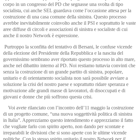
corpo in un congresso del PD che segnasse una svolta di tipo
socialista, cui anche SEL guardava come l’occasione attesa per la
costruzione di una casa comune della sinistra. Questo processo
avrebbe inevitabilmente coinvolto anche il PSI e soprattutto le vaste
aree diffuse di circoli e associazioni di sinistra e socialiste di cui
anche il nostro Network è espressione.
Purtroppo la sconfitta del tentativo di Bersani, le confuse vicende
della elezione del Presidente della Repubblica e la nascita del
governissimo sembrano aver riportato questo processo in alto mare,
anche nel dibattito interno al PD. Noi restiamo tuttavia convinti che
senza la costruzione di un grande partito di sinistra, popolare,
unitario e di orientamento socialista non sarà possibile avviare a
soluzione la crisi del nostro paese e soprattutto ridare speranza e
motivazione alle grandi masse di lavoratori, di disoccupati e di
giovani e donne che più soffrono questa crisi.
Voi avete rilanciato con l’incontro dell’11 maggio la costruzione
di un progetto comune, “una nuova soggettività politica di sinistra
in Italia”. Apprezziamo questo intendimento e apprezziamo il fatto
che vogliate farlo con spirito aperto, non dando per scontate e
irreparabili le divisioni che si sono aperte con le ultime vicende
politiche. Con lo stesso spirito unitario il nostro
Network per il