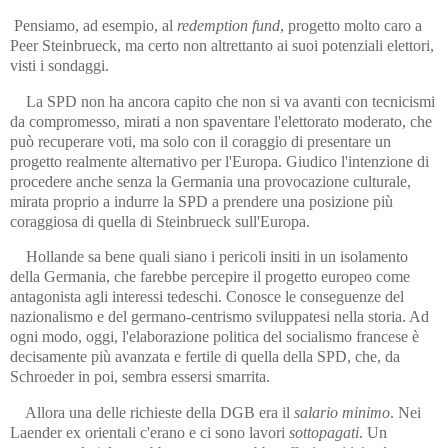
Pensiamo, ad esempio, al
redemption fund
, progetto molto caro a
Peer Steinbrueck, ma certo non altrettanto ai suoi potenziali elettori,
visti i sondaggi.
La SPD non ha ancora capito che non si va avanti con tecnicismi
da compromesso, mirati a non spaventare l'elettorato moderato, che
può recuperare voti, ma solo con il coraggio di presentare un
progetto realmente alternativo per l'Europa. Giudico l'intenzione di
procedere anche senza la Germania una provocazione culturale,
mirata proprio a indurre la SPD a prendere una posizione più
coraggiosa di quella di Steinbrueck sull'Europa.
Hollande sa bene quali siano i pericoli insiti in un isolamento
della Germania, che farebbe percepire il progetto europeo come
antagonista agli interessi tedeschi. Conosce le conseguenze del
nazionalismo e del germano-centrismo sviluppatesi nella storia. Ad
ogni modo, oggi, l'elaborazione politica del socialismo francese è
decisamente più avanzata e fertile di quella della SPD, che, da
Schroeder in poi, sembra essersi smarrita.
Allora una delle richieste della DGB era il
salario minimo
. Nei
Laender ex orientali c'erano e ci sono lavori
sottopagati
. Un