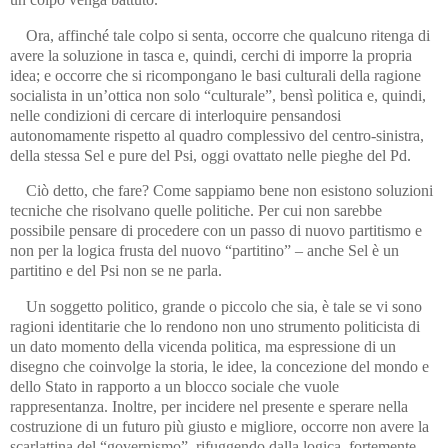
Ora, affinché tale colpo si senta, occorre che qualcuno ritenga di
avere la soluzione in tasca e, quindi, cerchi di imporre la propria
idea; e occorre che si ricompongano le basi culturali della ragione
socialista in un’ottica non solo “culturale”, bensì politica e, quindi,
nelle condizioni di cercare di interloquire pensandosi
autonomamente rispetto al quadro complessivo del centro-sinistra,
della stessa Sel e pure del Psi, oggi ovattato nelle pieghe del Pd.
Ciò detto, che fare? Come sappiamo bene non esistono soluzioni
tecniche che risolvano quelle politiche. Per cui non sarebbe
possibile pensare di procedere con un passo di nuovo partitismo e
non per la logica frusta del nuovo “partitino” – anche Sel è un
partitino e del Psi non se ne parla.
Un soggetto politico, grande o piccolo che sia, è tale se vi sono
ragioni identitarie che lo rendono non uno strumento politicista di
un dato momento della vicenda politica, ma espressione di un
disegno che coinvolge la storia, le idee, la concezione del mondo e
dello Stato in rapporto a un blocco sociale che vuole
rappresentanza. Inoltre, per incidere nel presente e sperare nella
costruzione di un futuro più giusto e migliore, occorre non avere la
scarlattina del “governismo”, rifuggendo dalla logica, fortemente