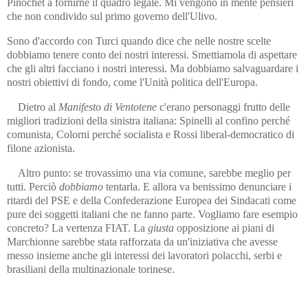
Pinochet a fornirne il quadro legale. Mi vengono in mente pensieri
che non condivido sul primo governo dell'Ulivo.
Sono d'accordo con Turci quando dice che nelle nostre scelte
dobbiamo tenere conto dei nostri interessi. Smettiamola di aspettare
che gli altri facciano i nostri interessi. Ma dobbiamo salvaguardare i
nostri obiettivi di fondo, come l'Unità politica dell'Europa.
Dietro al
Manifesto di Ventotene
c'erano personaggi frutto delle
migliori tradizioni della sinistra italiana: Spinelli al confino perché
comunista, Colorni perché socialista e Rossi liberal-democratico di
filone azionista.
Altro punto: se trovassimo una via comune, sarebbe meglio per
tutti. Perciò
dobbiamo
tentarla. E allora va benissimo denunciare i
ritardi del PSE e della Confederazione Europea dei Sindacati come
pure dei soggetti italiani che ne fanno parte. Vogliamo fare esempio
concreto? La vertenza FIAT. La
giusta
opposizione ai piani di
Marchionne sarebbe stata rafforzata da un'iniziativa che avesse
messo insieme anche gli interessi dei lavoratori polacchi, serbi e
brasiliani della multinazionale torinese.