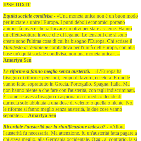
IPSE DIXIT
Equità sociale condivisa
- «Una moneta unica non è un buon modo
per iniziare a unire l'Europa. I punti deboli economici portano
animosità invece che rafforzare i motivi per stare assieme. Hanno
un effetto-rottura invece che di legame. Le tensioni che si sono
create sono l'ultima cosa di cui ha bisogno l'Europa. Chi scrisse il
Manifesto di Ventotene
combatteva per l'unità dell'Europa, con alla
base un'equità sociale condivisa, non una moneta unica». –
Amartya Sen
Le riforme si fanno meglio senza austerità.
- «L'Europa ha
bisogno di riforme: pensioni, tempo di lavoro, eccetera. E quelle
vanno fatte, soprattutto in Grecia, Portogallo, Spagna, Italia. Ma
non hanno niente a che fare con l'austerità, con tagli indiscriminati.
È come se avessi bisogno di aspirina ma il medico decide di
darmela solo abbinata a una dose di veleno: o quella o niente. No,
le riforme si fanno meglio senza austerità, le due cose vanno
separate». –
Amartya Sen
Ricordate l'austerità per la riunificazione tedesca?
- «Allora
l'austerità fu necessaria. Ma attenzione, fu un'austerità fatta pagare a
chi stava meglio, alla Germania occidentale. Oggi, al contrario, la si