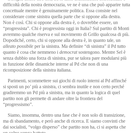
difficoltà della nostra democrazia, ve ne è una che può apparire tutta
concettuale mentre è genuinamente politica. Essa consiste nel
considerare come sinistra quella parte che si oppone alla destra.
Non è così. Chi si oppone alla destra è, o dovrebbe essere, un
“progressista”. Chi è progressista oggi in Italia? Sul partito di Monti
avremmo qualche riserva e sul movimento di Grillo qualcosa di più.
Dopodiché, certo, chi si oppone alla destra è, in quanto tale, un
alleato possibile
per la sinistra. Ma definire “di sinistra” il Pd tutto
quanto è cosa che nemmeno i
democrat
sostengono. Mentre Sel è
senza dubbio una forza di sinistra, pur se talora pare modularsi più
in funzione delle dinamiche interne al Pd che non di una
ricomposizione della sinistra italiana.
Parimenti, scommettere sui giochi di ruolo interni al Pd affinché
si sposti un po’ più a sinistra, ci sembra inutile e non certo perché
gradiremmo un Pd più a sinistra, ma in quanto la logica di quel
partito non gli permette di andare oltre la frontiera del
“progressismo”.
Siamo, insomma, dentro una fase che è non solo di transizione,
ma di sbandamento, e però anche di ricerca. E siamo convinti che
dai socialisti, “volgo disperso” che partito non ha, ci si aspetta che
un colpo venga battuto.