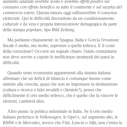
aumento salariale avrebbe avuto e avrebbe
effetti positivi sul
consumo con effetto benefico su tutto il continente e sul surplus del
commercio estero
. Questa misura oggi rafforzerebbe
il consenso
elettorale
. Qui le difficoltà discendono da un
condizionamento
culturale
e da vera e propria
intossicazione
demagogica da parte
della stampa popolare, tipo
Bild Zeitung
.
Ma parliamo chiaramente: in Spagna, Italia e Grecia l'evasione
fiscale è molto,
ma molto
, superiore a quella tedesca. E il costo
della corruzione? Occorre un segnale chiaro: l'aiuto comunitario
non deve servire a coprire le inefficienze strutturali dei paesi in
difficoltà.
Quando sento economisti appartenenti alla sinistra italiana
affermare che un deficit di bilancio è
comunque
buono come
stimolo alla crescita, quasi che non ne importasse la destinazione
(cultura e ricerca o falsi invalidi e clientele?), penso che
difficilmente il ceto medio tedesco, che è quello che fa vincere le
elezioni, cambierà idea.
Altro punto: la politica industriale in Italia. Se il ceto medio
italiano preferisce le
Volkswagen
, le
Opel
e, sul segmento alto, le
BMW e le
Mercedes
, invece che
Fiat
,
Lancia
o
Alfa
, non c'entra la