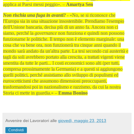
applica ai Paesi messi peggio». –
Amartya Sen
Non rischia una fuga in avanti?
- «No, se si riconosce che
l'Europa sia in una situazione insostenibile. Prendiamo l'esempio
dell'Unione bancaria, decisa più di un anno fa. Ancora non ci
siamo, perché la
governance
non funziona e quindi non possono
funzionarne le politiche. Il tempo non è elemento marginale: una
cosa che va bene ora, non funzionerà tra cinque anni quando il
mondo sarà andato da un'altra parte. La tesi secondo cui austerità e
tagli da soli avrebbero portato alla crescita, a trattati vigenti viene
smentita da tutte le parti... I costi economici sono alti (per tutti,
compresa prossimamente la Germania) e a questi si aggiungono
quelli politici, perché assistiamo allo sviluppo di populismi ed
euroscetticismi che assumono dimensioni preoccupanti,
trasformandosi poi in nazionalismo e razzismo, da cui la nostra
Storia ci mette in guardia.» –
Emma Bonino
Avvenire dei Lavoratori
alle
giovedì, maggio 23, 2013
Condividi