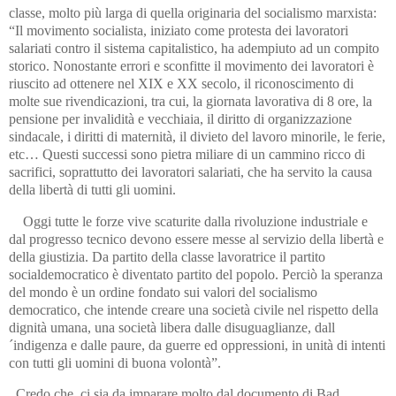
classe, molto più larga di quella originaria del socialismo marxista:
“Il movimento socialista, iniziato come protesta dei lavoratori
salariati contro il sistema capitalistico, ha adempiuto ad un compito
storico. Nonostante errori e sconfitte il movimento dei lavoratori è
riuscito ad ottenere nel XIX e XX secolo, il riconoscimento di
molte sue rivendicazioni, tra cui, la giornata lavorativa di 8 ore, la
pensione per invalidità e vecchiaia, il diritto di organizzazione
sindacale, i diritti di maternità, il divieto del lavoro minorile, le ferie,
etc… Questi successi sono pietra miliare di un cammino ricco di
sacrifici, soprattutto dei lavoratori salariati, che ha servito la causa
della libertà di tutti gli uomini.
Oggi tutte le forze vive scaturite dalla rivoluzione industriale e
dal progresso tecnico devono essere messe al servizio della libertà e
della giustizia. Da partito della classe lavoratrice il partito
socialdemocratico è diventato partito del popolo. Perciò la speranza
del mondo è un ordine fondato sui valori del socialismo
democratico, che intende creare una società civile nel rispetto della
dignità umana, una società libera dalle disuguaglianze, dall
´indigenza e dalle paure, da guerre ed oppressioni, in unità di intenti
con tutti gli uomini di buona volontà”.
Credo che, ci sia da imparare molto dal documento di Bad