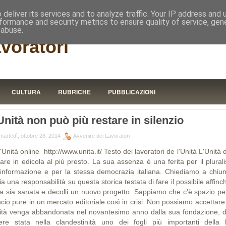
RISTORA
deliver its services and to analyze traffic. Your IP address and
formance and security metrics to ensure quality of service, ge
 abuse.
avoratori
CULTURA
RUBRICHE
PUBBLICAZIONI
Unità non può più restare in silenzio
martedì, ottobre 28, 2014
Avvenire dei Lavoratori
'Unità online http://www.unita.it/ Testo dei lavoratori de l'Unità L'Unità
nare in edicola al più presto. La sua assenza è una ferita per il plural
l'informazione e per la stessa democrazia italiana. Chiediamo a chiu
a una responsabilità su questa storica testata di fare il possibile affinc
ita sia sanata e decolli un nuovo progetto. Sappiamo che c'è spazio pe
ncio pure in un mercato editoriale così in crisi. Non possiamo accettar
nità venga abbandonata nel novantesimo anno dalla sua fondazione, 
ere stata nella clandestinità uno dei fogli più importanti della l