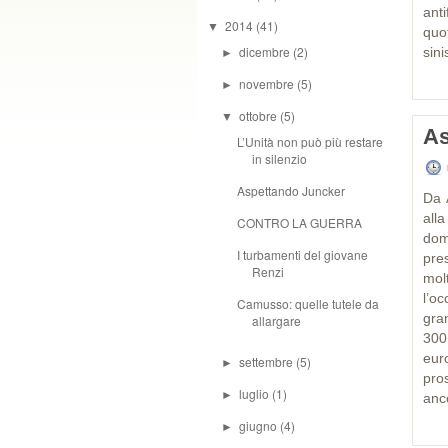
ant
2014
(41)
▼
quo
dicembre
(2)
sini
►
novembre
(5)
►
ottobre
(5)
▼
As
L’Unità non può più restare
in silenzio
Aspettando Juncker
Da 
all
CONTRO LA GUERRA
dom
I turbamenti del giovane
pre
Renzi
mol
l’o
Camusso: quelle tutele da
gran
allargare
300 
eur
settembre
(5)
►
pro
luglio
(1)
►
anco
giugno
(4)
►