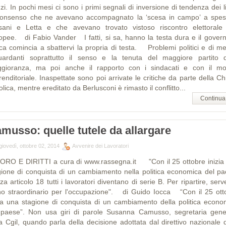
i. In pochi mesi ci sono i primi segnali di inversione di tendenza dei li
consenso che ne avevano accompagnato la ‘scesa in campo’ a spes
sani e Letta e che avevano trovato vistoso riscontro elettorale 
opee. di Fabio Vander I fatti, si sa, hanno la testa dura e il govern
ica comincia a sbattervi la propria di testa. Problemi politici e di mer
uardanti soprattutto il senso e la tenuta del maggiore partito d
gioranza, ma poi anche il rapporto con i sindacati e con il m
enditoriale. Inaspettate sono poi arrivate le critiche da parte della C
olica, mentre ereditato da Berlusconi è rimasto il conflitto...
Continua
musso: quelle tutele da allargare
giovedì, ottobre 02, 2014
Avvenire dei Lavoratori
ORO E DIRITTI a cura di www.rassegna.it "Con il 25 ottobre inizia
gione di conquista di un cambiamento nella politica economica del pa
a articolo 18 tutti i lavoratori diventano di serie B. Per ripartire, ser
no straordinario per l'occupazione". di Guido Iocca “Con il 25 ott
zia una stagione di conquista di un cambiamento della politica econo
 paese”. Non usa giri di parole Susanna Camusso, segretaria gene
la Cgil, quando parla della decisione adottata dal direttivo nazionale d