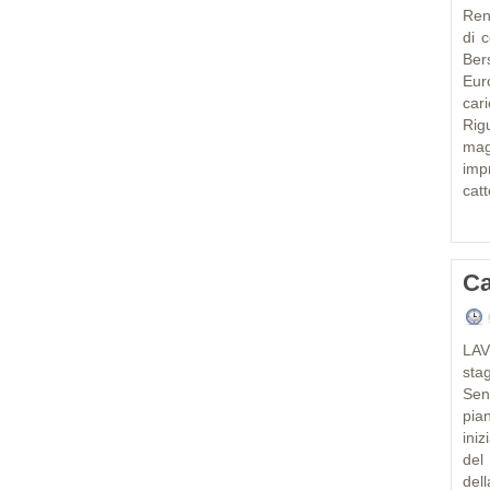
Renz
di 
Ber
Eur
car
Rig
mag
impr
catt
Ca
LAV
sta
Senz
pia
ini
del
del