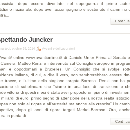
ifascista, dopo essere diventato nel dopoguerra il primo auten
tidiano nazionale, dopo aver accompagnato e sostenuto il cammino d
stra...
Continua
pettando Juncker
martedì, ottobre 28, 2014
Avvenire dei Lavoratori
Avanti! online www.avantionline.it/ di Daniele Unfer Prima al Senato e
a Camera, Matteo Renzi è intervenuto sul Consiglio europeo in progr
ani e dopodomani a Bruxelles. Un Consiglio che si svolge sott
sidenza italiana, di cui, a dire il vero, non sembrerebbero essere rim
te tracce, e l’ultimo della stagione targata Barroso. Renzi non ha p
ccasione di sottolineare che “siamo in una fase di transizione e ch
de vittoria di questi mesi è stata aver proposto un piano di investimen
miliardi di euro, primo segno di attenzione della nostra realtà istituzi
opea non solo al rigore e all’austerità ma anche alla crescita”.Un cambi
spettiva, dopo gli anni di rigore targati Merkel-Barroso. Ora, anch
ra in punta di...
Continua