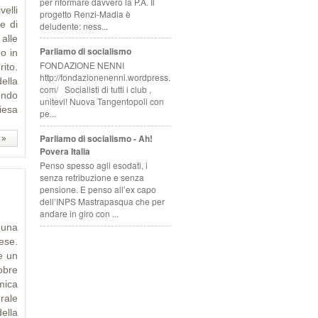
per riformare davvero la P.A. Il
velli
progetto Renzi-Madia è
e di
deludente: ness...
alle
Parliamo di socialismo
o in
FONDAZIONE NENNI
ito.
http://fondazionenenni.wordpress.
ella
com/ Socialisti di tutti i club ,
ondo
unitevi! Nuova Tangentopoli con
hiesa
pe...
Parliamo di socialismo - Ah!
 »
Povera Italia
Penso spesso agli esodati, i
senza retribuzione e senza
pensione. E penso all’ex capo
dell’INPS Mastrapasqua che per
andare in giro con ...
 una
ese.
ve un
obre
mica
rale
ella