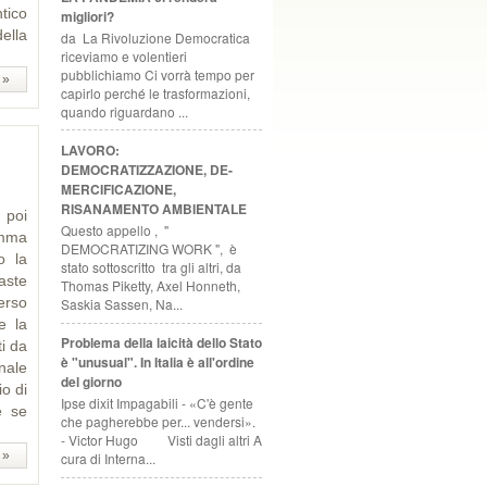
tico
migliori?
ella
da La Rivoluzione Democratica
riceviamo e volentieri
pubblichiamo Ci vorrà tempo per
 »
capirlo perché le trasformazioni,
quando riguardano ...
LAVORO:
DEMOCRATIZZAZIONE, DE-
MERCIFICAZIONE,
RISANAMENTO AMBIENTALE
 poi
Questo appello , "
amma
DEMOCRATIZING WORK ", è
o la
stato sottoscritto tra gli altri, da
aste
Thomas Piketty, Axel Honneth,
erso
Saskia Sassen, Na...
e la
Problema della laicità dello Stato
ti da
è "unusual". In Italia è all'ordine
onale
del giorno
o di
Ipse dixit Impagabili - «C'è gente
e se
che pagherebbe per... vendersi».
- Victor Hugo Visti dagli altri A
 »
cura di Interna...