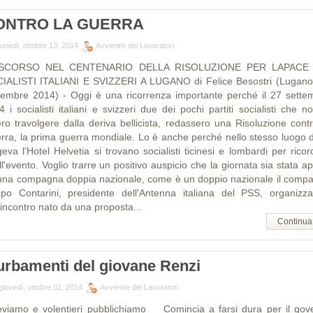
ONTRO LA GUERRA
unedì, ottobre 13, 2014
Avvenire dei Lavoratori
SCORSO NEL CENTENARIO DELLA RISOLUZIONE PER LAPACE 
IALISTI ITALIANI E SVIZZERI A LUGANO di Felice Besostri (Lugano
tembre 2014) - Oggi è una ricorrenza importante perché il 27 sette
 i socialisti italiani e svizzeri due dei pochi partiti socialisti che n
ero travolgere dalla deriva bellicista, redassero una Risoluzione contr
rra, la prima guerra mondiale. Lo è anche perché nello stesso luogo 
eva l'Hotel Helvetia si trovano socialisti ticinesi e lombardi per rico
l'evento. Voglio trarre un positivo auspicio che la giornata sia stata a
una compagna doppia nazionale, come è un doppio nazionale il comp
ippo Contarini, presidente dell'Antenna italiana del PSS, organizza
'incontro nato da una proposta...
Continua
turbamenti del giovane Renzi
giovedì, ottobre 02, 2014
Avvenire dei Lavoratori
eviamo e volentieri pubblichiamo Comincia a farsi dura per il gov