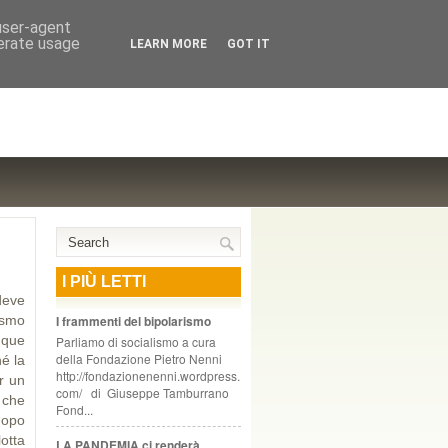
NTE COOPERATIVO, ZURIGO
 user-agent
nerate usage
LEARN MORE
GOT IT
I PIÙ LETTI
 deve
ismo
I frammenti del bipolarismo
nque
Parliamo di socialismo a cura
della Fondazione Pietro Nenni
hé la
http://fondazionenenni.wordpress.
r un
com/ di Giuseppe Tamburrano
e che
Fond...
dopo
otta
LA PANDEMIA ci renderà