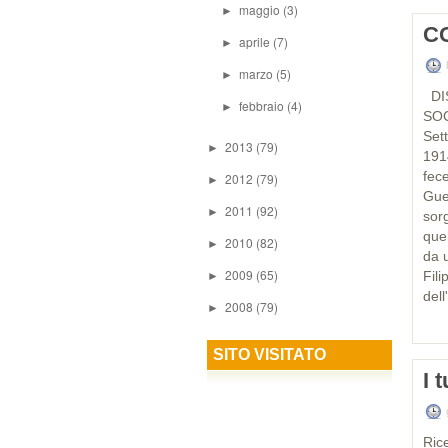
maggio
(3)
►
C
aprile
(7)
►
l
marzo
(5)
►
DI
febbraio
(4)
►
SOC
Set
2013
(79)
►
1914
fec
2012
(79)
►
Gue
2011
(92)
►
sorg
quel
2010
(82)
►
da 
2009
(65)
Fil
►
dell
2008
(79)
►
SITO VISITATO
I 
Ric