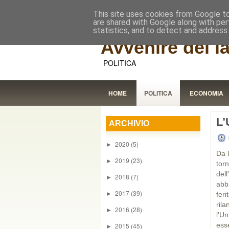
This site uses cookies from Google to 
are shared with Google along with per
statistics, and to detect and address
Avvenire dei l
POLITICA
HOME
POLITICA
ECONOMIA
L’
ARCHIVIO
2020
(5)
►
Da l
2019
(23)
►
tor
del
2018
(7)
►
abbi
2017
(39)
►
fer
rila
2016
(28)
►
l'U
ess
2015
(45)
►