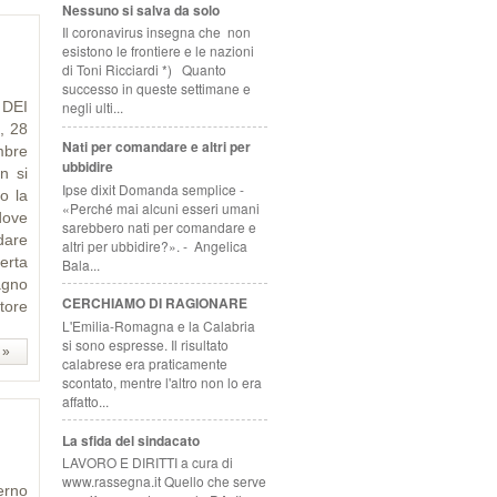
Nessuno si salva da solo
Il coronavirus insegna che non
esistono le frontiere e le nazioni
di Toni Ricciardi *) Quanto
successo in queste settimane e
DEI
negli ulti...
, 28
Nati per comandare e altri per
mbre
ubbidire
on si
Ipse dixit Domanda semplice -
o la
«Perché mai alcuni esseri umani
dove
sarebbero nati per comandare e
rdare
altri per ubbidire?». - Angelica
perta
Bala...
agno
CERCHIAMO DI RAGIONARE
tore
L'Emilia-Romagna e la Calabria
si sono espresse. Il risultato
 »
calabrese era praticamente
scontato, mentre l'altro non lo era
affatto...
La sfida del sindacato
LAVORO E DIRITTI a cura di
www.rassegna.it Quello che serve
erno