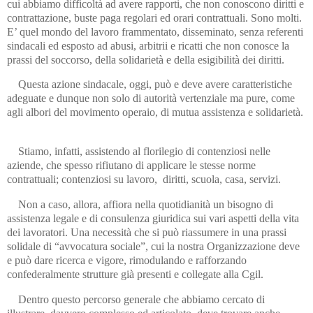
cui abbiamo difficoltà ad avere rapporti, che non conoscono diritti e
contrattazione, buste paga regolari ed orari contrattuali. Sono molti.
E’ quel mondo del lavoro frammentato, disseminato, senza referenti
sindacali ed esposto ad abusi, arbitrii e ricatti che non conosce la
prassi del soccorso, della solidarietà e della esigibilità dei diritti.
Questa azione sindacale, oggi, può e deve avere caratteristiche
adeguate e dunque non solo di autorità vertenziale ma pure, come
agli albori del movimento operaio, di mutua assistenza e solidarietà.
Stiamo, infatti, assistendo al florilegio di contenziosi nelle
aziende, che spesso rifiutano di applicare le stesse norme
contrattuali; contenziosi su lavoro, diritti, scuola, casa, servizi.
Non a caso, allora, affiora nella quotidianità un bisogno di
assistenza legale e di consulenza giuridica sui vari aspetti della vita
dei lavoratori. Una necessità che si può riassumere in una prassi
solidale di “avvocatura sociale”, cui la nostra Organizzazione deve
e può dare ricerca e vigore, rimodulando e rafforzando
confederalmente strutture già presenti e collegate alla Cgil.
Dentro questo percorso generale che abbiamo cercato di