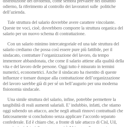
distribuzione dei dividendi, come sembra prevalere nel dibattito
odierno, fa riferimento al controllo dei lavoratori sulle politiche
dell’azienda.
Tale struttura del salario dovrebbe avere carattere vincolante.
Queste tre voci, cioè, dovrebbero comporre la struttura organica del
salario per un nuovo schema di contrattazione.
Con un salario minimo intercategoriale ed una tale struttura del
salario crediamo che possa così essere pure più fattibile, per il
sindacato, contrattare l’organizzazione del lavoro, da tempo
immemore abbandonata, che come il salario attiene alla qualità della
vita e del lavoro delle persone. Oggi tutto è misurato in termini
numerici, econometrici. Anche il sindacato ha risentito di queste
influenze e tornare dunque alla contrattazione dell’organizzazione
del lavoro sarebbe già di per sé un bell’augurio per una moderna
fisionomia sindacale.
Una simile struttura del salario, infine, potrebbe permettere la
tangibilità di reali aumenti salariali. E’ indubbio, infatti, che stiamo
oggi subendo un attacco, anche negli attuali rinnovi contrattuali che
faticosamente si concludono senza applicare l’accordo separato
confederale. Ed è chiaro che, a fronte di tale attacco di Cisl, Uil,