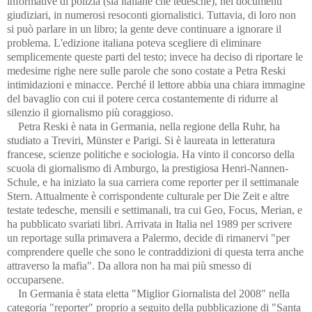
informative di polizia (sia italiane che tedesche), nei documenti
giudiziari, in numerosi resoconti giornalistici. Tuttavia, di loro non
si può parlare in un libro; la gente deve continuare a ignorare il
problema. L'edizione italiana poteva scegliere di eliminare
semplicemente queste parti del testo; invece ha deciso di riportare le
medesime righe nere sulle parole che sono costate a Petra Reski
intimidazioni e minacce. Perché il lettore abbia una chiara immagine
del bavaglio con cui il potere cerca costantemente di ridurre al
silenzio il giornalismo più coraggioso.
Petra Reski è nata in Germania, nella regione della Ruhr, ha
studiato a Treviri, Münster e Parigi. Si è laureata in letteratura
francese, scienze politiche e sociologia. Ha vinto il concorso della
scuola di giornalismo di Amburgo, la prestigiosa Henri-Nannen-
Schule, e ha iniziato la sua carriera come reporter per il settimanale
Stern. Attualmente è corrispondente culturale per Die Zeit e altre
testate tedesche, mensili e settimanali, tra cui Geo, Focus, Merian, e
ha pubblicato svariati libri. Arrivata in Italia nel 1989 per scrivere
un reportage sulla primavera a Palermo, decide di rimanervi "per
comprendere quelle che sono le contraddizioni di questa terra anche
attraverso la mafia". Da allora non ha mai più smesso di
occuparsene.
In Germania è stata eletta "Miglior Giornalista del 2008" nella
categoria "reporter" proprio a seguito della pubblicazione di "Santa