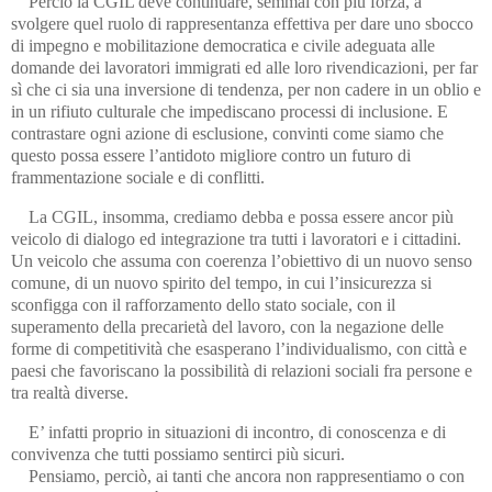
Perciò la CGIL deve continuare, semmai con più forza, a
svolgere quel ruolo di rappresentanza effettiva per dare uno sbocco
di impegno e mobilitazione democratica e civile adeguata alle
domande dei lavoratori immigrati ed alle loro rivendicazioni, per far
sì che ci sia una inversione di tendenza, per non cadere in un oblio e
in un rifiuto culturale che impediscano processi di inclusione. E
contrastare ogni azione di esclusione, convinti come siamo che
questo possa essere l’antidoto migliore contro un futuro di
frammentazione sociale e di conflitti.
La CGIL, insomma, crediamo debba e possa essere ancor più
veicolo di dialogo ed integrazione tra tutti i lavoratori e i cittadini.
Un veicolo che assuma con coerenza l’obiettivo di un nuovo senso
comune, di un nuovo spirito del tempo, in cui l’insicurezza si
sconfigga con il rafforzamento dello stato sociale, con il
superamento della precarietà del lavoro, con la negazione delle
forme di competitività che esasperano l’individualismo, con città e
paesi che favoriscano la possibilità di relazioni sociali fra persone e
tra realtà diverse.
E’ infatti proprio in situazioni di incontro, di conoscenza e di
convivenza che tutti possiamo sentirci più sicuri.
Pensiamo, perciò, ai tanti che ancora non rappresentiamo o con