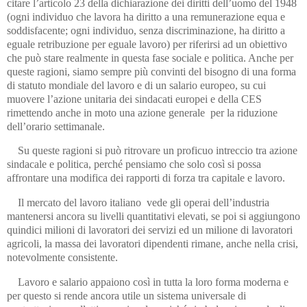
citare l’articolo 23 della dichiarazione dei diritti dell’uomo del 1948
(ogni individuo che lavora ha diritto a una remunerazione equa e
soddisfacente; ogni individuo, senza discriminazione, ha diritto a
eguale retribuzione per eguale lavoro) per riferirsi ad un obiettivo
che può stare realmente in questa fase sociale e politica. Anche per
queste ragioni, siamo sempre più convinti del bisogno di una forma
di statuto mondiale del lavoro e di un salario europeo, su cui
muovere l’azione unitaria dei sindacati europei e della CES
rimettendo anche in moto una azione generale per la riduzione
dell’orario settimanale.
Su queste ragioni si può ritrovare un proficuo intreccio tra azione
sindacale e politica, perché pensiamo che solo così si possa
affrontare una modifica dei rapporti di forza tra capitale e lavoro.
Il mercato del lavoro italiano vede gli operai dell’industria
mantenersi ancora su livelli quantitativi elevati, se poi si aggiungono
quindici milioni di lavoratori dei servizi ed un milione di lavoratori
agricoli, la massa dei lavoratori dipendenti rimane, anche nella crisi,
notevolmente consistente.
Lavoro e salario appaiono così in tutta la loro forma moderna e
per questo si rende ancora utile un sistema universale di