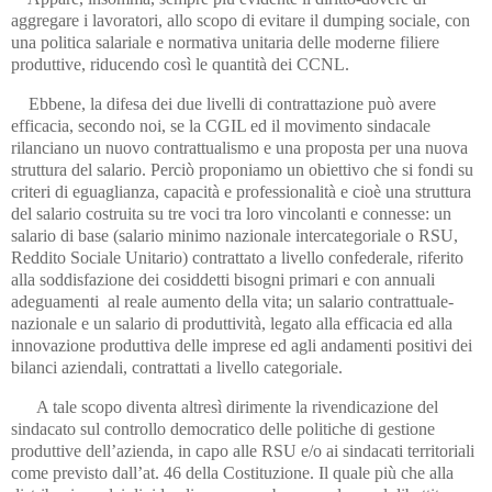
aggregare i lavoratori, allo scopo di evitare il dumping sociale, con
una politica salariale e normativa unitaria delle moderne filiere
produttive, riducendo così le quantità dei CCNL.
Ebbene, la difesa dei due livelli di contrattazione può avere
efficacia, secondo noi, se la CGIL ed il movimento sindacale
rilanciano un nuovo contrattualismo e una proposta per una nuova
struttura del salario. Perciò proponiamo un obiettivo che si fondi su
criteri di eguaglianza, capacità e professionalità e cioè una struttura
del salario costruita su tre voci tra loro vincolanti e connesse: un
salario di base (salario minimo nazionale intercategoriale o RSU,
Reddito Sociale Unitario) contrattato a livello confederale, riferito
alla soddisfazione dei cosiddetti bisogni primari e con annuali
adeguamenti al reale aumento della vita; un salario contrattuale-
nazionale e un salario di produttività, legato alla efficacia ed alla
innovazione produttiva delle imprese ed agli andamenti positivi dei
bilanci aziendali, contrattati a livello categoriale.
A tale scopo diventa altresì dirimente la rivendicazione del
sindacato sul controllo democratico delle politiche di gestione
produttive dell’azienda, in capo alle RSU e/o ai sindacati territoriali
come previsto dall’at. 46 della Costituzione. Il quale più che alla