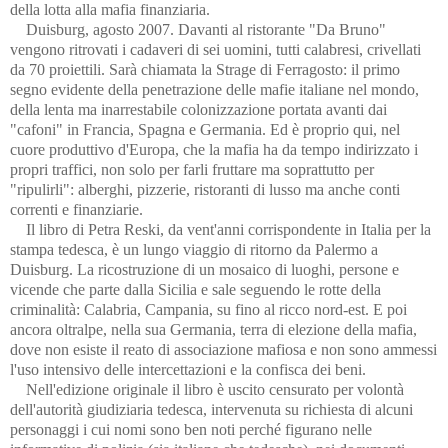
della lotta alla mafia finanziaria.
Duisburg, agosto 2007. Davanti al ristorante "Da Bruno"
vengono ritrovati i cadaveri di sei uomini, tutti calabresi, crivellati
da 70 proiettili. Sarà chiamata la Strage di Ferragosto: il primo
segno evidente della penetrazione delle mafie italiane nel mondo,
della lenta ma inarrestabile colonizzazione portata avanti dai
"cafoni" in Francia, Spagna e Germania. Ed è proprio qui, nel
cuore produttivo d'Europa, che la mafia ha da tempo indirizzato i
propri traffici, non solo per farli fruttare ma soprattutto per
"ripulirli": alberghi, pizzerie, ristoranti di lusso ma anche conti
correnti e finanziarie.
Il libro di Petra Reski, da vent'anni corrispondente in Italia per la
stampa tedesca, è un lungo viaggio di ritorno da Palermo a
Duisburg. La ricostruzione di un mosaico di luoghi, persone e
vicende che parte dalla Sicilia e sale seguendo le rotte della
criminalità: Calabria, Campania, su fino al ricco nord-est. E poi
ancora oltralpe, nella sua Germania, terra di elezione della mafia,
dove non esiste il reato di associazione mafiosa e non sono ammessi
l'uso intensivo delle intercettazioni e la confisca dei beni.
Nell'edizione originale il libro è uscito censurato per volontà
dell'autorità giudiziaria tedesca, intervenuta su richiesta di alcuni
personaggi i cui nomi sono ben noti perché figurano nelle