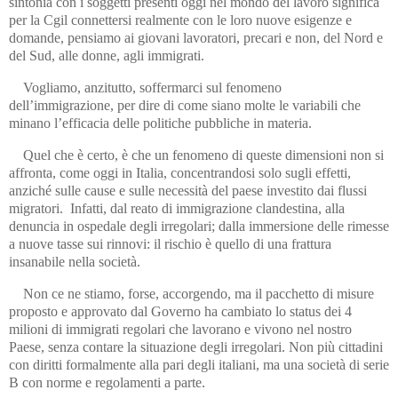
sintonia con i soggetti presenti oggi nel mondo del lavoro significa
per la Cgil connettersi realmente con le loro nuove esigenze e
domande, pensiamo ai giovani lavoratori, precari e non, del Nord e
del Sud, alle donne, agli immigrati.
Vogliamo, anzitutto, soffermarci sul fenomeno
dell’immigrazione, per dire di come siano molte le variabili che
minano l’efficacia delle politiche pubbliche in materia.
Quel che è certo, è che un fenomeno di queste dimensioni non si
affronta, come oggi in Italia, concentrandosi solo sugli effetti,
anziché sulle cause e sulle necessità del paese investito dai flussi
migratori. Infatti, dal reato di immigrazione clandestina, alla
denuncia in ospedale degli irregolari; dalla immersione delle rimesse
a nuove tasse sui rinnovi: il rischio è quello di una frattura
insanabile nella società.
Non ce ne stiamo, forse, accorgendo, ma il pacchetto di misure
proposto e approvato dal Governo ha cambiato lo status dei 4
milioni di immigrati regolari che lavorano e vivono nel nostro
Paese, senza contare la situazione degli irregolari. Non più cittadini
con diritti formalmente alla pari degli italiani, ma una società di serie
B con norme e regolamenti a parte.