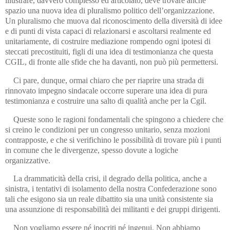
illustrare, davvero complesso ed articolato, deve trovare anche
spazio una nuova idea di pluralismo politico dell’organizzazione.
Un pluralismo che muova dal riconoscimento della diversità di idee
e di punti di vista capaci di relazionarsi e ascoltarsi realmente ed
unitariamente, di costruire mediazione rompendo ogni ipotesi di
steccati precostituiti, figli di una idea di testimonianza che questa
CGIL, di fronte alle sfide che ha davanti, non può più permettersi.
Ci pare, dunque, ormai chiaro che per riaprire una strada di
rinnovato impegno sindacale occorre superare una idea di pura
testimonianza e costruire una salto di qualità anche per la Cgil.
Queste sono le ragioni fondamentali che spingono a chiedere che
si creino le condizioni per un congresso unitario, senza mozioni
contrapposte, e che si verifichino le possibilità di trovare più i punti
in comune che le divergenze, spesso dovute a logiche
organizzative.
La drammaticità della crisi, il degrado della politica, anche a
sinistra, i tentativi di isolamento della nostra Confederazione sono
tali che esigono sia un reale dibattito sia una unità consistente sia
una assunzione di responsabilità dei militanti e dei gruppi dirigenti.
Non vogliamo essere né ipocriti né ingenui. Non abbiamo