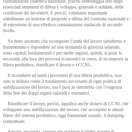
contrattazione collettiva nazionale, poiché simboleggia uno degli
essenziali strumenti di difesa e sviluppo, generale e solidale, delle
condizioni dei lavoratori. E perciò, valutiamo importante
sottolineare un insieme di proposte a difesa del contratto nazionale e
di estensione di una effettiva contrattazione sindacale di secondo
livello.
Va detto anzitutto che ricomporre l’unità del lavoro subalterno e
frammentato e rispondere ad una domanda di giustizia salariale,
sono capitoli fondamentali e per molte ragioni, quindi, si pone la
necessità, alla luce dei processi economici in corso, di ricomporre la
filiera produttiva, riunificare il lavoro e i CCNL.
Il ricondurre ad unità i lavoratori di una filiera produttiva, non
solo si delinea come il fondamento necessario di ogni politica di
stabilizzazione del lavoro, ma è pure in simmetria con l’esigenza
della fine dei doppi regimi salariali e normativi.
Riunificare il lavoro, perciò, significa anche dotarsi di CCNL che
sviluppino una stabilizzazione del lavoro, che accorpino le attuali
filiere del sistema produttivo, oggi frantumate usando il dumping
contrattuale.
Appare, insomma, sempre più evidente il diritto-dovere di