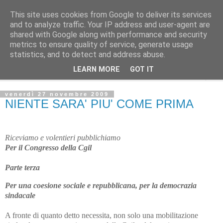
This site uses cookies from Google to deliver its services
Avvenire dei lavoratori
and to analyze traffic. Your IP address and user-agent are
shared with Google along with performance and security
metrics to ensure quality of service, generate usage
POLITICA
statistics, and to detect and address abuse.
LEARN MORE
GOT IT
▼
venerdì 27 novembre 2009
NIENTE SARA' PIU' COME PRIMA
Riceviamo e volentieri pubblichiamo
Per il Congresso della Cgil
Parte terza
Per una coesione sociale e repubblicana, per la democrazia
sindacale
A fronte di quanto detto necessita, non solo una mobilitazione