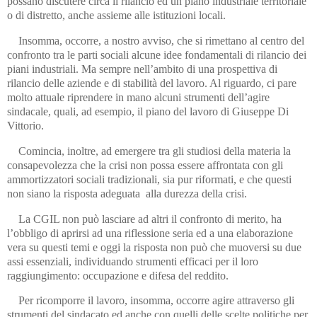
possano discutere circa il rilancio ed un piano industriale territoriale
o di distretto, anche assieme alle istituzioni locali.
Insomma, occorre, a nostro avviso, che si rimettano al centro del
confronto tra le parti sociali alcune idee fondamentali di rilancio dei
piani industriali. Ma sempre nell’ambito di una prospettiva di
rilancio delle aziende e di stabilità del lavoro. Al riguardo, ci pare
molto attuale riprendere in mano alcuni strumenti dell’agire
sindacale, quali, ad esempio, il piano del lavoro di Giuseppe Di
Vittorio.
Comincia, inoltre, ad emergere tra gli studiosi della materia la
consapevolezza che la crisi non possa essere affrontata con gli
ammortizzatori sociali tradizionali, sia pur riformati, e che questi
non siano la risposta adeguata alla durezza della crisi.
La CGIL non può lasciare ad altri il confronto di merito, ha
l’obbligo di aprirsi ad una riflessione seria ed a una elaborazione
vera su questi temi e oggi la risposta non può che muoversi su due
assi essenziali, individuando strumenti efficaci per il loro
raggiungimento: occupazione e difesa del reddito.
Per ricomporre il lavoro, insomma, occorre agire attraverso gli
strumenti del sindacato ed anche con quelli delle scelte politiche per