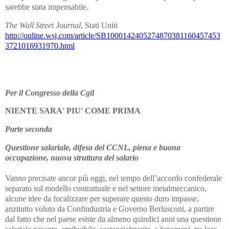
sarebbe stata impensabile.
The Wall Street Journal
, Stati Uniti
http://online.wsj.com/article/SB1000142405274870381160457453
3721016931970.html
Per il Congresso della Cgil
NIENTE SARA'
PIU' COME PRIMA
Parte seconda
Questione salariale, difesa del CCNL,
piena e buona
occupazione,
nuova struttura del salario
Vanno precisate ancor più oggi, nel tempo dell’accordo confederale
separato sul modello contrattuale e nel settore metalmeccanico,
alcune idee da focalizzare per superare questo duro impasse,
anzitutto voluto da Confindustria e Governo Berlusconi, a partire
dal fatto che nel paese esiste da almeno quindici anni una questione