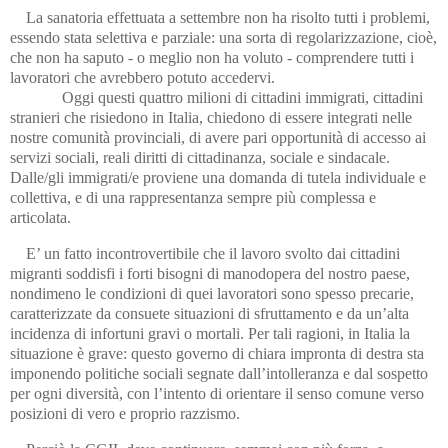
La sanatoria effettuata a settembre non ha risolto tutti i problemi,
essendo stata selettiva e parziale: una sorta di regolarizzazione, cioè,
che non ha saputo - o meglio non ha voluto - comprendere tutti i
lavoratori che avrebbero potuto accedervi.
Oggi questi quattro milioni di cittadini immigrati, cittadini
stranieri che risiedono in Italia, chiedono di essere integrati nelle
nostre comunità provinciali, di avere pari opportunità di accesso ai
servizi sociali, reali diritti di cittadinanza, sociale e sindacale.
Dalle/gli immigrati/e proviene una domanda di tutela individuale e
collettiva, e di una rappresentanza sempre più complessa e
articolata.
E’ un fatto incontrovertibile che il lavoro svolto dai cittadini
migranti soddisfi i forti bisogni di manodopera del nostro paese,
nondimeno le condizioni di quei lavoratori sono spesso precarie,
caratterizzate da consuete situazioni di sfruttamento e da un’alta
incidenza di infortuni gravi o mortali. Per tali ragioni, in Italia la
situazione è grave: questo governo di chiara impronta di destra sta
imponendo politiche sociali segnate dall’intolleranza e dal sospetto
per ogni diversità, con l’intento di orientare il senso comune verso
posizioni di vero e proprio razzismo.