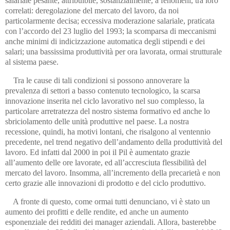
salariale pesante, attribuibile, sostanzialmente, a fenomeni, tra loro
correlati: deregolazione del mercato del lavoro, da noi
particolarmente decisa; eccessiva moderazione salariale, praticata
con l’accordo del 23 luglio del 1993; la scomparsa di meccanismi
anche minimi di indicizzazione automatica degli stipendi e dei
salari; una bassissima produttività per ora lavorata, ormai strutturale
al sistema paese.
Tra le cause di tali condizioni si possono annoverare la
prevalenza di settori a basso contenuto tecnologico, la scarsa
innovazione inserita nel ciclo lavorativo nel suo complesso, la
particolare arretratezza del nostro sistema formativo ed anche lo
sbriciolamento delle unità produttive nel paese. La nostra
recessione, quindi, ha motivi lontani, che risalgono al ventennio
precedente, nel trend negativo dell’andamento della produttività del
lavoro. Ed infatti dal 2000 in poi il Pil è aumentato grazie
all’aumento delle ore lavorate, ed all’accresciuta flessibilità del
mercato del lavoro.
Insomma, all’incremento della precarietà e non
certo grazie alle innovazioni di prodotto e del ciclo produttivo.
A fronte di questo, come ormai tutti denunciano, vi è stato un
aumento dei profitti e delle rendite, ed anche un aumento
esponenziale dei redditi dei manager aziendali. Allora, basterebbe