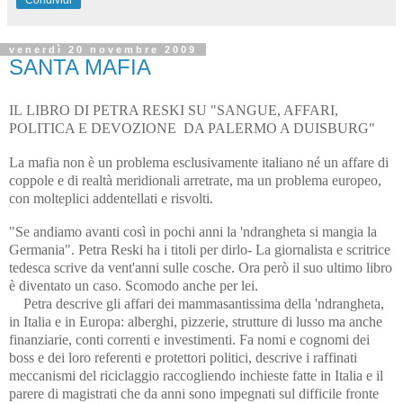
venerdì 20 novembre 2009
SANTA MAFIA
IL LIBRO DI PETRA RESKI SU "SANGUE, AFFARI,
POLITICA E DEVOZIONE DA PALERMO A DUISBURG"
La mafia non è un problema esclusivamente italiano né un affare di
coppole e di realtà meridionali arretrate, ma un problema europeo,
con molteplici addentellati e risvolti.
"Se andiamo avanti così in pochi anni la 'ndrangheta si mangia la
Germania". Petra Reski ha i titoli per dirlo- La giornalista e scritrice
tedesca scrive da vent'anni sulle cosche. Ora però il suo ultimo libro
è diventato un caso. Scomodo anche per lei.
Petra descrive gli affari dei mammasantissima della 'ndrangheta,
in Italia e in Europa: alberghi, pizzerie, strutture di lusso ma anche
finanziarie, conti correnti e investimenti. Fa nomi e cognomi dei
boss e dei loro referenti e protettori politici, descrive i raffinati
meccanismi del riciclaggio raccogliendo inchieste fatte in Italia e il
parere di magistrati che da anni sono impegnati sul difficile fronte