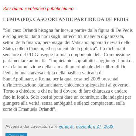
Riceviamo e volentieri pubblichiamo
LUMIA (PD),
CASO ORLANDI:
PARTIRE DA DE PEDIS
"Sul caso Orlandi bisogna far luce, a partire dalla figura di De Pedis
e sciogliendo i tanti nodi sugli intrecci tra malavita organizzata,
settori della finanza, personaggi del Vaticano, apparati deviati dello
Stato, colletti bianchi, ed esponenti della politica". Lo dichiara il
senatore del PD Giuseppe Lumia, componente della Commissione
parlamentare antimafia. "Inquietante soprattutto - aggiunge Lumia -
resta la tumulazione della salma di un criminale del calibro di De
Pedis in una sfarzosa cripta della basilica vaticana di
Sant'Apollinare, a Roma, per la qual cosa nel 2008 presentai
un'interrogazione parlamentare, chiedendo spiegazioni al governo.
Torno a chiedere, a chi ne ha il dovere, di fare chiarezza e andare
fino in fondo. Solo così si potrà dare un contributo alle indagini per
giungere alla verità, senza ambiguità e silenzi compiacenti, sulla
sorte di Emanuela Orlandi".
Avvenire dei Lavoratori
alle
venerdì, novembre 27, 2009
Condividi