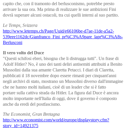
capito che, con il tramonto del berlusconismo, potrebbe presto
arrivare la sua ora. Ma prima di realizzare le sue ambizioni Fini
dovrà superare alcuni ostacoli, tra cui quelli interni al suo partito.
Le Temps, Svizzera
http://www.letemps.ch/Page/Uuid/e66106be-d7ae-11de-a5a2-
539eee1162dc/Gianfranco_Fini_pr%C3%A9pare_lapr%C3%A8s-
Berlusconi
Il vero volto del Duce
"Questi schifosi ebrei, bisogna che li distrugga tutti". Un frase di
Adolf Hitler? No, è uno dei tanti deliri antisemiti attribuiti a Benito
Mussolini dalla sua amante Claretta Petacci. I diari di Claretta,
pubblicati il 18 novembre dopo essere rimasti per cinquant'anni
negli archivi di stato, mostrano un Mussolini diverso dall'immagine
che ne hanno molti italiani, cioè di un leader che si è fatto
portare sulla cattiva strada da Hitler. La figura dal Duce è ancora
molto importante nell'Italia di oggi, dove il governo è composto
anche da eredi del postfascismo.
The Economist, Gran Bretagna
http://www.economist.com/world/europe/displaystory.cfm?
story_id=14921375