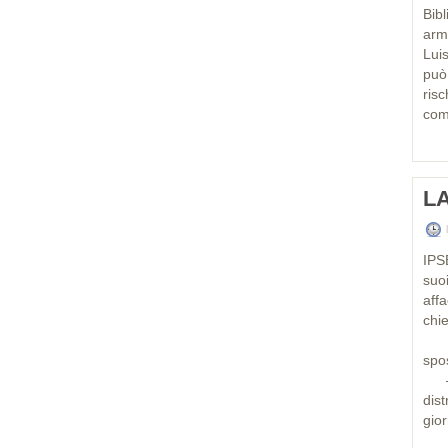
Bib
arma
Lui
può
ris
com
L
IPS
suo
aff
chi
– S
spos
– N
dist
gior