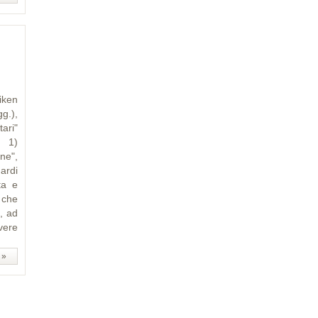
iken
g.),
tari"
: 1)
ne",
uardi
ta e
 che
, ad
vere
 »