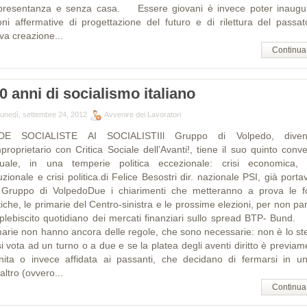
presentanza e senza casa. Essere giovani è invece poter inaugu
ioni affermative di progettazione del futuro e di rilettura del passat
va creazione...
Continua
0 anni di socialismo italiano
lunedì, settembre 24, 2012
Avvenire dei Lavoratori
DE SOCIALISTE AI SOCIALISTIIl Gruppo di Volpedo, diven
proprietario con Critica Sociale dell’Avanti!, tiene il suo quinto conv
uale, in una temperie politica eccezionale: crisi economica, c
tuzionale e crisi politica.di Felice Besostri dir. nazionale PSI, già port
 Gruppo di VolpedoDue i chiarimenti che metteranno a prova le f
tiche, le primarie del Centro-sinistra e le prossime elezioni, per non pa
 plebiscito quotidiano dei mercati finanziari sullo spread BTP- Bund
marie non hanno ancora delle regole, che sono necessarie: non è lo st
i vota ad un turno o a due e se la platea degli aventi diritto è previa
inita o invece affidata ai passanti, che decidano di fermarsi in u
’altro (ovvero...
Continua