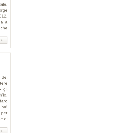
ile,
Jorge
012,
na a
 che
 »
 dei
tere
 gli
’io.
farò
dina!
 per
pe di
 »