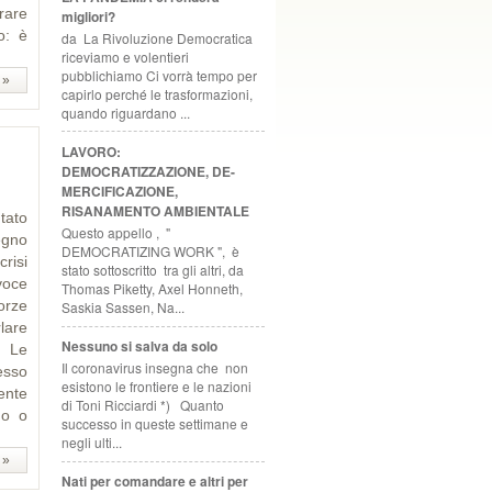
rare
migliori?
o: è
da La Rivoluzione Democratica
riceviamo e volentieri
pubblichiamo Ci vorrà tempo per
 »
capirlo perché le trasformazioni,
quando riguardano ...
LAVORO:
DEMOCRATIZZAZIONE, DE-
MERCIFICAZIONE,
RISANAMENTO AMBIENTALE
tato
Questo appello , "
egno
DEMOCRATIZING WORK ", è
risi
stato sottoscritto tra gli altri, da
avoce
Thomas Piketty, Axel Honneth,
orze
Saskia Sassen, Na...
rlare
Nessuno si salva da solo
. Le
Il coronavirus insegna che non
esso
esistono le frontiere e le nazioni
mente
di Toni Ricciardi *) Quanto
no o
successo in queste settimane e
negli ulti...
 »
Nati per comandare e altri per