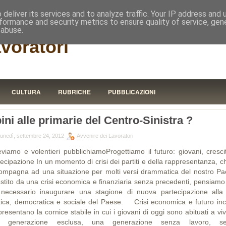
RISTORA
deliver its services and to analyze traffic. Your IP address and
formance and security metrics to ensure quality of service, ge
 abuse.
avoratori
CULTURA
RUBRICHE
PUBBLICAZIONI
ini alle primarie del Centro-Sinistra ?
lunedì, settembre 24, 2012
Avvenire dei Lavoratori
eviamo e volentieri pubblichiamoProgettiamo il futuro: giovani, cresci
ecipazione In un momento di crisi dei partiti e della rappresentanza, c
ompagna ad una situazione per molti versi drammatica del nostro Pa
estito da una crisi economica e finanziaria senza precedenti, pensiamo
 necessario inaugurare una stagione di nuova partecipazione alla 
itica, democratica e sociale del Paese. Crisi economica e futuro inc
resentano la cornice stabile in cui i giovani di oggi sono abituati a vi
 generazione esclusa, una generazione senza lavoro, s