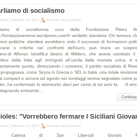
rliamo di socialismo
lunedì, settembre 24, 2012
Avvenire dei Lavoratori
rliamo di socialismoa cura della Fondazione Pietro Ne
p://fondazionenenni.wordpress.com/Il verdetto olandese Chi temeva ch
zioni politiche olandesi avrebbero visto il successo di formazioni polit
trarie o critiche nei confronti dell’euro, può tirare un sospir
lievo.di Alfonso IsinelliLa destra di Wilders, che aveva cambiato il
ettivo dalla lotta agli immigrati all’uscita dalla moneta unica, è s
antamente punito, dimezzando i consensi; il partito socialista di Roe
 propugnava, come Siryza in Grecia o SEL in Italia, una totale revisione
cal compact e ancora ad agosto nei sondaggi veniva segnalato come p
ito, ha confermato lo striminzito dieci per cento di tre anni fa. A vin
dagnando emtrambi...
Continua
ioles: "Vorrebbero fermare I Siciliani Giova
lunedì, settembre 24, 2012
Avvenire dei Lavoratori
a Catena di San Liberodi Giorgio Ru