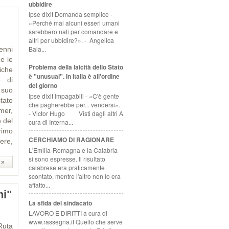
ubbidire
Ipse dixit Domanda semplice -
«Perché mai alcuni esseri umani
sarebbero nati per comandare e
altri per ubbidire?». - Angelica
Bala...
nni
e le
Problema della laicità dello Stato
iche
è "unusual". In Italia è all'ordine
o di
del giorno
 suo
Ipse dixit Impagabili - «C'è gente
tato
che pagherebbe per... vendersi».
mer,
- Victor Hugo Visti dagli altri A
 del
cura di Interna...
rimo
CERCHIAMO DI RAGIONARE
cere,
L'Emilia-Romagna e la Calabria
si sono espresse. Il risultato
 »
calabrese era praticamente
scontato, mentre l'altro non lo era
affatto...
ni"
La sfida del sindacato
LAVORO E DIRITTI a cura di
www.rassegna.it Quello che serve
ta