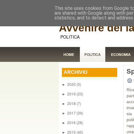
This site uses cookies from Google to 
are shared with Google along with per
statistics, and to detect and address
Avvenire dei l
POLITICA
HOME
POLITICA
ECONOMIA
Sp
ARCHIVIO
2020
(5)
►
Ric
2019
(23)
►
part
acc
2018
(7)
►
inv
2017
(39)
►
sia
pol
2016
(28)
►
rapp
una
2015
(45)
►