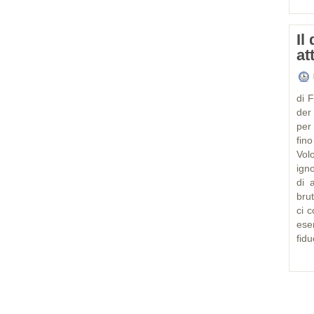
Il
at
di 
der
per 
fin
Vol
igno
di 
bru
ci 
ese
fidu