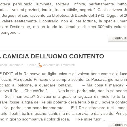
lioteca perdurerà: illuminata, solitaria, infinita, perfettamente immob
ta di volumi preziosi, inutile, incorruttibile, segreta”. Così scriveva 
s Borges nel suo racconto La Biblioteca di Babele del 1941. Oggi, nel 2
 valere esattamente il contrario: non è, per fortuna, la specie uma
chiare l'estinzione, ma un fondo inestimabile di circa 300mila volumi
pongono...
Continua
A CAMICIA DELL'UOMO CONTENTO
lunedì, settembre 10, 2012
Avvenire dei Lavoratori
E DIXIT «Un Re aveva un figlio unico e gli voleva bene come alla luce
i occhi. Ma questo Principe era sempre scontento. Passava giornate in
acciato al balcone, a guardare lontano. – Ma cosa ti manca? –
edeva il Re. – Che cos’hai? – Non lo so, padre mio, non lo so neanch
ei innamorato? Se vuoi una qualche ragazza dimmelo, e te la 
are, fosse la figlia del Re più potente della terra o la più povera conta
o, padre, non sono innamorato. E il Re a riprovare tutti i modi
rarlo! Teatri, balli, musiche, canti; ma nulla serviva, e dal viso del Princi
no in giorno scompariva il color di rosa. Il Re mise fuori...
Continua