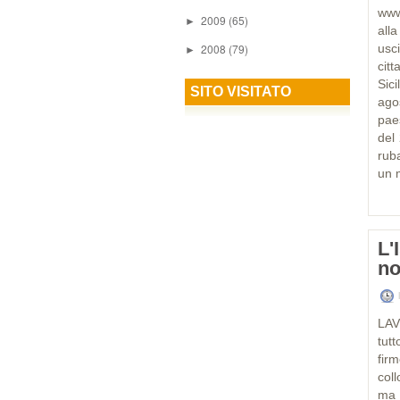
www
2009
(65)
►
all
2008
(79)
usc
►
cit
Sici
SITO VISITATO
ago
pae
del
rub
un m
L'
no
LAV
tut
fir
col
ma 