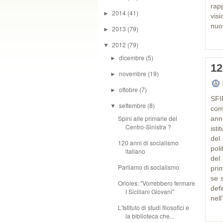
rap
2014
(41)
►
vis
nuo
2013
(79)
►
2012
(79)
▼
dicembre
(5)
►
12
novembre
(19)
►
ottobre
(7)
►
SFI
settembre
(8)
▼
com
Spini alle primarie del
ann
Centro-Sinistra ?
isti
del
120 anni di socialismo
poli
italiano
del
Parliamo di socialismo
pri
se s
Orioles: "Vorrebbero fermare
def
I Siciliani Giovani"
nell
L'Istituto di studi filosofici e
la biblioteca che...