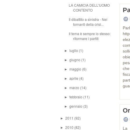
LA CAMICIA DELL'UOMO
Pa
CONTENTO
Il dibattito a sinistra - Nei
tornanti della crisi...
Pa
Il tema è sempre lo stesso:
htt
riformare i partiti
ele
con
luglio
(1)
►
sol
obi
giugno
(1)
►
pes
che
maggio
(6)
►
fis
aprile
(4)
►
part
gua
marzo
(14)
►
febbraio
(11)
►
gennaio
(3)
►
Or
2011
(92)
►
2010
(82)
►
L