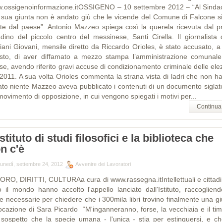
.ossigenoinformazione.itOSSIGENO – 10 settembre 2012 – “Al Sinda
a sua giunta non è andato giù che le vicende del Comune di Falcone s
ite dal paese”. Antonio Mazzeo spiega così la querela ricevuta dal p
tadino del piccolo centro del messinese, Santi Cirella. Il giornalista 
liani Giovani, mensile diretto da Riccardo Orioles, è stato accusato, a
sto, di aver diffamato a mezzo stampa l’amministrazione comunale
se, avendo riferito gravi accuse di condizionamento criminale delle elez
 2011. A sua volta Orioles commenta la strana vista di ladri che non h
ato niente Mazzeo aveva pubblicato i contenuti di un documento siglat
ovimento di opposizione, in cui vengono spiegati i motivi per...
Continua
Istituto di studi filosofici e la biblioteca che
n c'è
lunedì, settembre 24, 2012
Avvenire dei Lavoratori
ORO, DIRITTI, CULTURAa cura di www.rassegna.itIntellettuali e cittadin
to il mondo hanno accolto l'appello lanciato dall'Istituto, raccogliend
me necessarie per chiedere che i 300mila libri trovino finalmente una gi
locazione di Sara Picardo “M'inganneranno, forse, la vecchiaia e il tim
sospetto che la specie umana - l'unica - stia per estinguersi, e ch