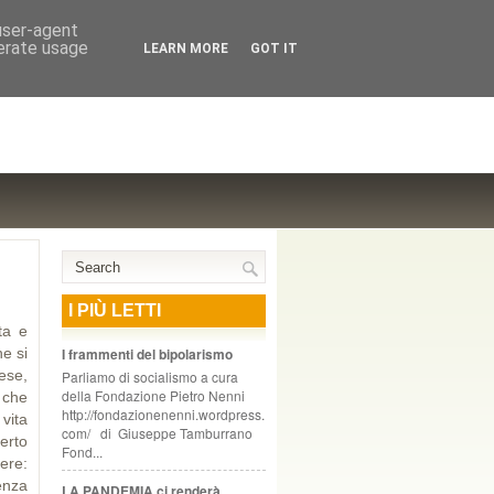
NTE COOPERATIVO, ZURIGO
 user-agent
nerate usage
LEARN MORE
GOT IT
I PIÙ LETTI
ta e
he si
I frammenti del bipolarismo
ese,
Parliamo di socialismo a cura
della Fondazione Pietro Nenni
 che
http://fondazionenenni.wordpress.
vita
com/ di Giuseppe Tamburrano
erto
Fond...
vere:
enza
LA PANDEMIA ci renderà