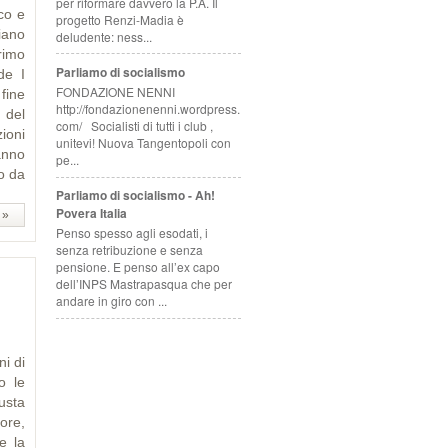
per riformare davvero la P.A. Il
co e
progetto Renzi-Madia è
iano
deludente: ness...
rimo
Parliamo di socialismo
de I
FONDAZIONE NENNI
 fine
http://fondazionenenni.wordpress.
 del
com/ Socialisti di tutti i club ,
ioni
unitevi! Nuova Tangentopoli con
anno
pe...
o da
Parliamo di socialismo - Ah!
Povera Italia
 »
Penso spesso agli esodati, i
senza retribuzione e senza
pensione. E penso all’ex capo
dell’INPS Mastrapasqua che per
andare in giro con ...
i di
o le
usta
ore,
e la