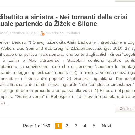
 dibattito a sinistra - Nei tornanti della crisi
tuale partendo da Žižek e Silone
lunedì, settembre 10, 2012
Avvenire dei Lavoratori
Felice Besostri *) Slavoj Žižek cita Alain Badiou (v. Introduzione a Log
 Welten. Das Sein und das Ereignis 2,Diaphanes, Zurigo, 2010, 17 sg
il quale una politica rivoluzionaria, che parte dagli antichi cinesi "Legali
o a Lenin e Mao attraverso i Giacobini contiene quattro punti
ontarismo, la convinzione, cioè che si possono "spostare le montag
rando le leggi e gli ostacoli "obiettivi". 2) Terrore, la volontà senza rig
annientare i "nemici del popolo". 3) Giustizia ugualitaria, l'immedia
tale attuazione del diritto senza riguardo "alle complesse circostanze"
costringerebbero a procedere un passo alla volta. 4) Fiducia nel popolo
mpio la "Grande verità" di Robespierre: "Un governo popolare deve a
cia...
Continua
Page 1 of 166
1
2
3
4
5
Next