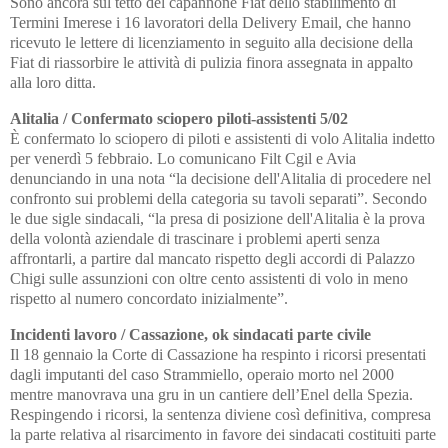
Sono ancora sul tetto del capannone Fiat dello stabilimento di
Termini Imerese i 16 lavoratori della Delivery Email, che hanno
ricevuto le lettere di licenziamento in seguito alla decisione della
Fiat di riassorbire le attività di pulizia finora assegnata in appalto
alla loro ditta.
Alitalia / Confermato sciopero piloti-assistenti 5/02
È confermato lo sciopero di piloti e assistenti di volo Alitalia indetto
per venerdì 5 febbraio. Lo comunicano Filt Cgil e Avia
denunciando in una nota “la decisione dell'Alitalia di procedere nel
confronto sui problemi della categoria su tavoli separati”. Secondo
le due sigle sindacali, “la presa di posizione dell'Alitalia è la prova
della volontà aziendale di trascinare i problemi aperti senza
affrontarli, a partire dal mancato rispetto degli accordi di Palazzo
Chigi sulle assunzioni con oltre cento assistenti di volo in meno
rispetto al numero concordato inizialmente”.
Incidenti lavoro / Cassazione, ok sindacati parte civile
Il 18 gennaio la Corte di Cassazione ha respinto i ricorsi presentati
dagli imputanti del caso Strammiello, operaio morto nel 2000
mentre manovrava una gru in un cantiere dell’Enel della Spezia.
Respingendo i ricorsi, la sentenza diviene così definitiva, compresa
la parte relativa al risarcimento in favore dei sindacati costituiti parte