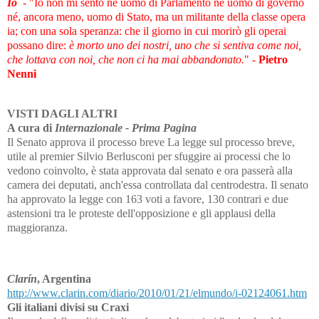
Io
- "Io non mi sen
to né uo
mo di Parlamento né uomo di go
ver
no
né, an
co
ra me
no, uomo di Stato, ma un militante della classe ope
ra
ia; con una sola speranza: che il giorno in cui morirò gli o
perai
possano dire:
è morto uno dei nostri, uno che si sen
tiva come noi,
che lottava con noi, che non ci ha mai ab
ban
donato.
" -
Pietro
Nenni
VISTI DAGLI ALTRI
A cura di
Internazionale - Prima Pagina
Il Senato approva il processo breve La legge sul processo breve,
utile al premier Silvio Berlusconi per sfuggire ai processi che lo
vedono coinvolto, è stata approvata dal senato e ora passerà alla
camera dei deputati, anch'essa controllata dal centrodestra. Il senato
ha approvato la legge con 163 voti a favore, 130 contrari e due
astensioni tra le proteste dell'opposizione e gli applausi della
maggioranza.
Clarín
, Argentina
http://www.clarin.com/diario/2010/01/21/elmundo/i-02124061.htm
Gli italiani divisi su Craxi