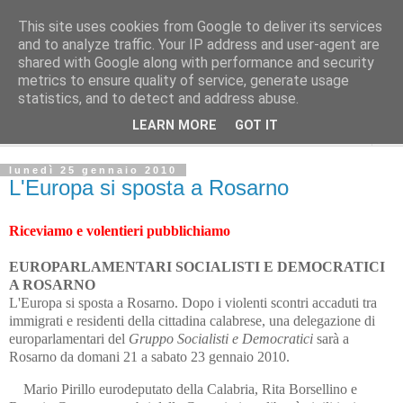
This site uses cookies from Google to deliver its services
Avvenire dei lavoratori
and to analyze traffic. Your IP address and user-agent are
shared with Google along with performance and security
metrics to ensure quality of service, generate usage
POLITICA
statistics, and to detect and address abuse.
LEARN MORE
GOT IT
▼
lunedì 25 gennaio 2010
L'Europa si sposta a Rosarno
Riceviamo e volentieri pubblichiamo
EUROPARLAMENTARI SOCIALISTI
E DEMOCRATICI
A ROSARNO
L'Europa si sposta a Rosarno. Dopo i violenti scontri accaduti tra
immigrati e residenti della cittadina calabrese, una delegazione di
europarlamentari del
Gruppo Socialisti e Democratici
sarà a
Rosarno da domani 21 a sabato 23 gennaio 2010.
Mario Pirillo eurodeputato della Calabria, Rita Borsellino e