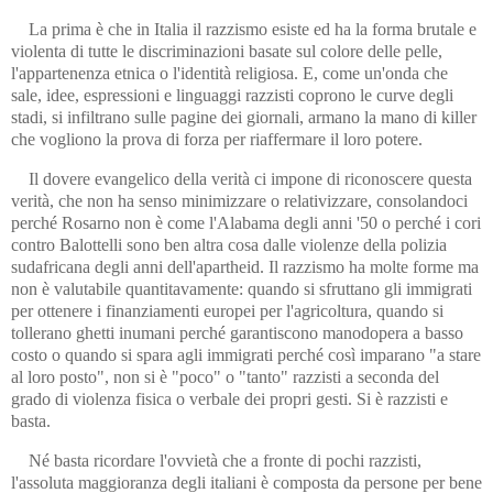
La prima è che in Italia il razzismo esiste ed ha la forma brutale e
violenta di tutte le discriminazioni basate sul colore delle pelle,
l'appartenenza etnica o l'identità religiosa. E, come un'onda che
sale, idee, espressioni e linguaggi razzisti coprono le curve degli
stadi, si infiltrano sulle pagine dei giornali, armano la mano di killer
che vogliono la prova di forza per riaffermare il loro potere.
Il dovere evangelico della verità ci impone di riconoscere questa
verità, che non ha senso minimizzare o relativizzare, consolandoci
perché Rosarno non è come l'Alabama degli anni '50 o perché i cori
contro Balottelli sono ben altra cosa dalle violenze della polizia
sudafricana degli anni dell'apartheid. Il razzismo ha molte forme ma
non è valutabile quantitavamente: quando si sfruttano gli immigrati
per ottenere i finanziamenti europei per l'agricoltura, quando si
tollerano ghetti inumani perché garantiscono manodopera a basso
costo o quando si spara agli immigrati perché così imparano "a stare
al loro posto", non si è "poco" o "tanto" razzisti a seconda del
grado di violenza fisica o verbale dei propri gesti. Si è razzisti e
basta.
Né basta ricordare l'ovvietà che a fronte di pochi razzisti,
l'assoluta maggioranza degli italiani è composta da persone per bene