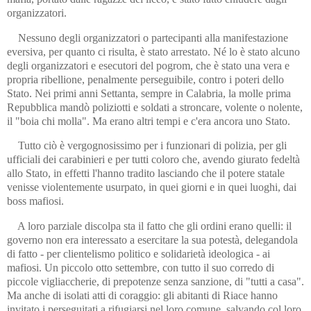
organizzatori.
Nessuno degli organizzatori o partecipanti alla manifestazione
eversiva, per quanto ci risulta, è stato arrestato. Né lo è stato alcuno
degli organizzatori e esecutori del pogrom, che è stato una vera e
propria ribellione, penalmente perseguibile, contro i poteri dello
Stato. Nei primi anni Settanta, sempre in Calabria, la molle prima
Repubblica mandò poliziotti e soldati a stroncare, volente o nolente,
il "boia chi molla". Ma erano altri tempi e c'era ancora uno Stato.
Tutto ciò è vergognosissimo per i funzionari di polizia, per gli
ufficiali dei carabinieri e per tutti coloro che, avendo giurato fedeltà
allo Stato, in effetti l'hanno tradito lasciando che il potere statale
venisse violentemente usurpato, in quei giorni e in quei luoghi, dai
boss mafiosi.
A loro parziale discolpa sta il fatto che gli ordini erano quelli: il
governo non era interessato a esercitare la sua potestà, delegandola
di fatto - per clientelismo politico e solidarietà ideologica - ai
mafiosi. Un piccolo otto settembre, con tutto il suo corredo di
piccole vigliaccherie, di prepotenze senza sanzione, di "tutti a casa".
Ma anche di isolati atti di coraggio: gli abitanti di Riace hanno
invitato i perseguitati a rifugiarsi nel loro comune, salvando col loro