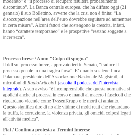
moderato” e “il processo di recupero risulterà probabilmente
discontinuo”. La Banca centrale europea, che ha diffuso oggi (21
gennaio) il suo Bollettino, avverte che la crisi non è finita: “La
disoccupazione nell’area dell’euro dovrebbe seguitare ad aumentare
in certa misura”. Alcuni fattori che sostengono la crescita, infatti,
hanno “carattere temporaneo” e le prospettive “restano soggette a
incertezza”.
Processo breve / Anm: "Colpo di spugna"
Il ddl sul processo breve, approvato ieri in Senato, “traduce il
processo penale in una tragica farsa”. E’ quanto sostiene Luca
Palamara, presidente dell'Associazione Nazionale Magistrati, ai
microfoni di
RadioArticolo1
(
ascolta il podcast dell’intervista
integrale
). A suo avviso “è incomprensibile che questa normativa si
applichi anche ai processi in corso e mandi al macero i fascicoli che
riguardano vicende come TyssenKrupp o le morti di amianto.
Questo significa dire di no alle vittime di molti reati che riguardano
la truffa, la corruzione, la violenza privata, gli omicidi colposi legati
all'attività medica”.
Fiat / Continua protesta a Termini Imerese