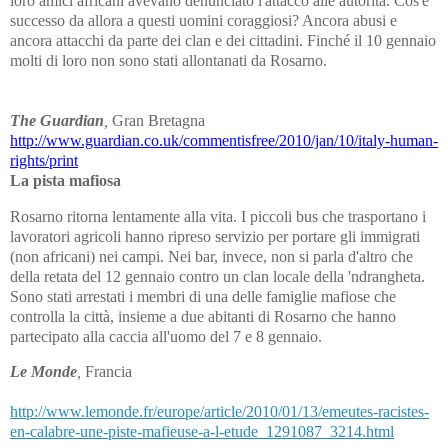
loro amici africani avevano denunciato l'attacco alle autorità. Cos'è
successo da allora a questi uomini coraggiosi? Ancora abusi e
ancora attacchi da parte dei clan e dei cittadini. Finché il 10 gennaio
molti di loro non sono stati allontanati da Rosarno.
The Guardian
,
Gran Bretagna
http://www.guardian.co.uk/commentisfree/2010/jan/10/italy-human-
rights/print
La pista mafiosa
Rosarno ritorna lentamente alla vita. I piccoli bus che trasportano i
lavoratori agricoli hanno ripreso servizio per portare gli immigrati
(non africani) nei campi. Nei bar, invece, non si parla d'altro che
della retata del 12 gennaio contro un clan locale della 'ndrangheta.
Sono stati arrestati i membri di una delle famiglie mafiose che
controlla la città, insieme a due abitanti di Rosarno che hanno
partecipato alla caccia all'uomo del 7 e 8 gennaio.
Le Monde
,
Francia
http://www.lemonde.fr/europe/article/2010/01/13/emeutes-racistes-
en-calabre-une-piste-mafieuse-a-l-etude_1291087_3214.html