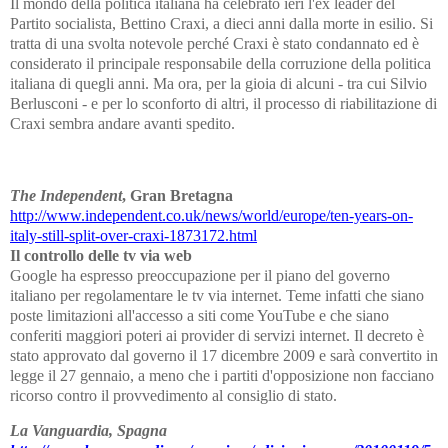
Il mondo della politica italiana ha celebrato ieri l'ex leader del
Partito socialista, Bettino Craxi, a dieci anni dalla morte in esilio. Si
tratta di una svolta notevole perché Craxi è stato condannato ed è
considerato il principale responsabile della corruzione della politica
italiana di quegli anni. Ma ora, per la gioia di alcuni - tra cui Silvio
Berlusconi - e per lo sconforto di altri, il processo di riabilitazione di
Craxi sembra andare avanti spedito.
The Independent
, Gran Bretagna
http://www.independent.co.uk/news/world/europe/ten-years-on-
italy-still-split-over-craxi-1873172.html
Il controllo delle tv via web
Google ha espresso preoccupazione per il piano del governo
italiano per regolamentare le tv via internet. Teme infatti che siano
poste limitazioni all'accesso a siti come YouTube e che siano
conferiti maggiori poteri ai provider di servizi internet. Il decreto è
stato approvato dal governo il 17 dicembre 2009 e sarà convertito in
legge il 27 gennaio, a meno che i partiti d'opposizione non facciano
ricorso contro il provvedimento al consiglio di stato.
La Vanguardia, Spagna