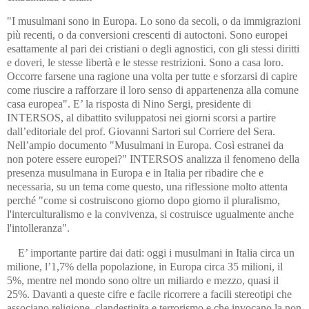
"I musulmani sono in Europa. Lo sono da secoli, o da immigrazioni
più recenti, o da conversioni crescenti di autoctoni. Sono europei
esattamente al pari dei cristiani o degli agnostici, con gli stessi diritti
e doveri, le stesse libertà e le stesse restrizioni. Sono a casa loro.
Occorre farsene una ragione una volta per tutte e sforzarsi di capire
come riuscire a rafforzare il loro senso di appartenenza alla comune
casa europea". E’ la risposta di Nino Sergi, presidente di
INTERSOS, al dibattito sviluppatosi nei giorni scorsi a partire
dall’editoriale del prof. Giovanni Sartori sul Corriere del Sera.
Nell’ampio documento "Musulmani in Europa. Così estranei da
non potere essere europei?" INTERSOS analizza il fenomeno della
presenza musulmana in Europa e in Italia per ribadire che e
necessaria, su un tema come questo, una riflessione molto attenta
perché "come si costruiscono giorno dopo giorno il pluralismo,
l'interculturalismo e la convivenza, si costruisce ugualmente anche
l'intolleranza".
E’ importante partire dai dati: oggi i musulmani in Italia circa un
milione, l’1,7% della popolazione, in Europa circa 35 milioni, il
5%, mentre nel mondo sono oltre un miliardo e mezzo, quasi il
25%. Davanti a queste cifre e facile ricorrere a facili stereotipi che
associano religione, clandestinita e terrorismo e che invocano la non