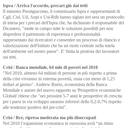
Ispra / Arriva l'accordo, precari giù dai tetti
Il ministro Prestigiacomo, il commissario Ispra e rappresentanti di
Cgil, Cisl, Uil, Anpi e Usi-Rdb hanno siglato ieri sera un protocollo
di intesa per i precari dell'Ispra che, ha dichiarato il responsabile del
Dicastero, "mette in campo tutte le soluzioni possibili per non
disperdere il patrimonio di esperienza e professionalità
rappresentato dai ricercatori e consentire un processo di rilancio e
valorizzazione dell'Istituto che ha un ruolo centrale nella tutela
dell'ambiente nel nostro paese". E' finita la protesta dei lavoratori
sui tetti.
Crisi / Banca mondiale, 64 mln di poveri nel 2010
"Nel 2010, almeno 64 milioni di persone in più rispetto a prima
della crisi vivranno in estrema povertà, ossia con meno di 1,25
dollari al giorno". Andrew Burns, economista della Banca
Mondiale e autore del nuovo rapporto su 'Prospettive economiche
Globali' ritiene che "nei prossimi 5-7 anni le prospettive di crescita
per i paesi in via sviluppo saranno inferiori dello 0,2-0,7% rispetto
alle tendenze positive del pre-crisi".
Crisi / Bce, ripresa moderata ma più disoccupati
Nel 2010 l’espansione economica in eurozona avrà “un ritmo