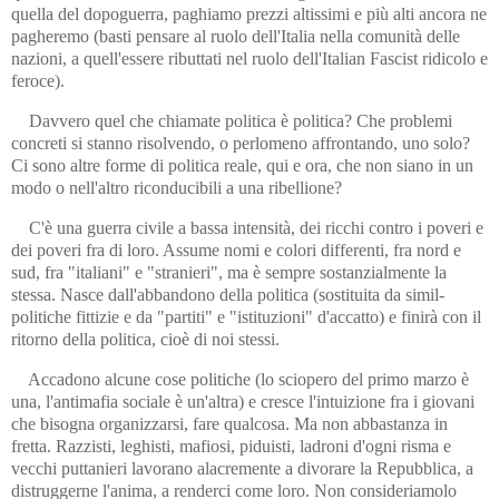
quella del dopoguerra, paghiamo prezzi altissimi e più alti ancora ne
pagheremo (basti pensare al ruolo dell'Italia nella comunità delle
nazioni, a quell'essere ributtati nel ruolo dell'Italian Fascist ridicolo e
feroce).
Davvero quel che chiamate politica è politica? Che problemi
concreti si stanno risolvendo, o perlomeno affrontando, uno solo?
Ci sono altre forme di politica reale, qui e ora, che non siano in un
modo o nell'altro riconducibili a una ribellione?
C'è una guerra civile a bassa intensità, dei ricchi contro i poveri e
dei poveri fra di loro. Assume nomi e colori differenti, fra nord e
sud, fra "italiani" e "stranieri", ma è sempre sostanzialmente la
stessa. Nasce dall'abbandono della politica (sostituita da simil-
politiche fittizie e da "partiti" e "istituzioni" d'accatto) e finirà con il
ritorno della politica, cioè di noi stessi.
Accadono alcune cose politiche (lo sciopero del primo marzo è
una, l'antimafia sociale è un'altra) e cresce l'intuizione fra i giovani
che bisogna organizzarsi, fare qualcosa. Ma non abbastanza in
fretta. Razzisti, leghisti, mafiosi, piduisti, ladroni d'ogni risma e
vecchi puttanieri lavorano alacremente a divorare la Repubblica, a
distruggerne l'anima, a renderci come loro.
Non consideriamolo