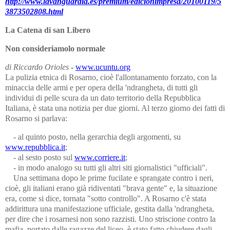
http://www.lavanguardia.es/premium/edicionimpresa/20100119/5
3873502808.html
La Catena di san Libero
Non consideriamolo normale
di Riccardo Orioles
-
www.ucuntu.org
La pulizia etnica di Rosarno, cioè l'allontanamento forzato, con la
minaccia delle armi e per opera della 'ndrangheta, di tutti gli
individui di pelle scura da un dato territorio della Repubblica
Italiana, è stata una notizia per due giorni. Al terzo giorno dei fatti di
Rosarno si parlava:
- al quinto posto, nella gerarchia degli argomenti, su
www.repubblica.it
;
- al sesto posto sul
www.corriere.it
;
- in modo analogo su tutti gli altri siti giornalistici "ufficiali".
Una settimana dopo le prime fucilate e sprangate contro i neri,
cioè, gli italiani erano già ridiventati "brava gente" e, la situazione
era, come si dice, tornata "sotto controllo". A Rosarno c'è stata
addirittura una manifestazione ufficiale, gestita dalla 'ndrangheta,
per dire che i rosarnesi non sono razzisti. Uno striscione contro la
mafia, portato dalle ragazze del liceo, è stato fatto chiudere dagli