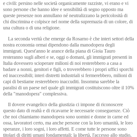
e civili: persino nelle società organicamente razziste, vi erano e vi
sono persone che hanno idee e sensibilità di segno opposto ma
queste presenze non annullano né neutralizzano la pericolosità di
chi discrimina e colpisce nel nome della supremazia di un colore, di
una cultura o di una religione.
La seconda verità che emerge da Rosarno è che interi settori della
nostra economia ormai dipendono dalla manodopera degli
immigrati. Quest'anno le arance della piana di Gioia Tauro
resteranno sugli alberi e se, oggi o domani, gli immigrati presenti in
Italia dovessero scioperare milioni di noi resterebbero a casa a
badare a nonni, genitori e figli, o troverebbero i propri uffici sporchi
ed inaccessibili; interi distretti industriali si fermerebbero, milioni di
capi di bestiame resterebbero inaccuditi. Insomma sarebbe la
paralisi di un paese nel quale gli immigrati costituiscono oltre il 10%
della "manodopera" complessiva.
Il dovere evangelico della giustizia ci impone di riconoscere
questo dato di realtà e di ricavarne le necessarie conseguenze. Ciò
che noi chiamiamo manodopera sono uomini e donne in carne ed
ossa, lavoratori certo, ma anche persone con la loro umanità, le loro
speranze, i loro sogni, i loro affetti. E come tutte le persone sono
titolari di diritti umani fondamentali: la libertà, l'accesso allo studio,