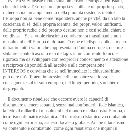
INTERSOS insiste molto sulla dimensione europea dell’Islam,
che "richiede all’Europa una propria visibilita e un proprio spazio,
richiede cioe un ampliamento della pluralita esistente, mentre
l’Europa non sa bene come rispondere, anche perché, da un lato la
coscienza di sé, della propria identita, dei propri valori unificanti,
delle proprie radici e del proprio destino non e cosi solida, chiara e
condivisa". Se si vuole riuscire a convivere tra musulmani e non
musulmani nell’Europa di domani, "come e indispensabile, a meno
di tradire tutti i valori che rappresentano l’anima europea, occorre
stabilire canali di ascolto e di dialogo, in un confronto franco e
rigoroso ma da sviluppare con reciproci riconoscimento e attenzione
e reciproca disponibilità all’ascolto e alla comprensione".
INTERSOS e convinta che se nell’immediato la chiusura/rifiuto
può dare un’effimera impressione di compattezza e forza, le
conseguenze sul tessuto europeo, nel lungo periodo, sarebbero
disgreganti.
Il documento ribadisce che occorre avere la capacità di
distinguere e tenere separati, senza mai confonderli, fede islamica,
la fede di miliardi di musulmani nel mondo e nella nostra Europa, e
terrorismo di matrice islamica. "Il terrorismo islamico va combattuto
come ogni terrorismo, sia esso locale o globale. Anche il fanatismo
va contenuto e combattuto, come ogni fanatismo che inquini il