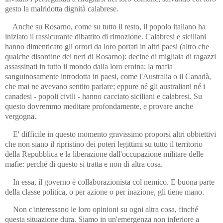
gesto la malridotta dignità calabrese.
Anche su Rosarno, come su tutto il resto, il popolo italiano ha
iniziato il rassicurante dibattito di rimozione. Calabresi e siciliani
hanno dimenticato gli orrori da loro portati in altri paesi (altro che
qualche disordine dei neri di Rosarno): decine di migliaia di ragazzi
assassinati in tutto il mondo dalla loro eroina; la mafia
sanguinosamente introdotta in paesi, come l'Australia o il Canadà,
che mai ne avevano sentito parlare; eppure né gli australiani né i
canadesi - popoli civili - hanno cacciato siciliani e calabresi. Su
questo dovremmo meditare profondamente, e provare anche
vergogna.
E' difficile in questo momento gravissimo proporsi altri obbiettivi
che non siano il ripristino dei poteri legittimi su tutto il territorio
della Repubblica e la liberazione dall'occupazione militare delle
mafie: perché di questo si tratta e non di altra cosa.
In essa, il governo è collaborazionista col nemico. E buona parte
della classe politica, o per azione o per inazione, gli tiene mano.
Non c'interessano le loro opinioni su ogni altra cosa, finché
questa situazione dura. Siamo in un'emergenza non inferiore a