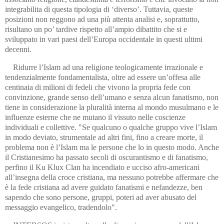
integrabilita di questa tipologia di ‘diverso’. Tuttavia, queste
posizioni non reggono ad una più attenta analisi e, soprattutto,
risultano un po’ tardive rispetto all’ampio dibattito che si e
sviluppato in vari paesi dell’Europa occidentale in questi ultimi
decenni.
Ridurre l’Islam ad una religione teologicamente irrazionale e
tendenzialmente fondamentalista, oltre ad essere un’offesa alle
centinaia di milioni di fedeli che vivono la propria fede con
convinzione, grande senso dell’umano e senza alcun fanatismo, non
tiene in considerazione la pluralità interna al mondo musulmano e le
influenze esterne che ne mutano il vissuto nelle coscienze
individuali e collettive. "Se qualcuno o qualche gruppo vive l’Islam
in modo deviato, strumentale ad altri fini, fino a creare morte, il
problema non è l’Islam ma le persone che lo in questo modo. Anche
il Cristianesimo ha passato secoli di oscurantismo e di fanatismo,
perfino il Ku Klux Clan ha incendiato e ucciso afro-americani
all’insegna della croce cristiana, ma nessuno potrebbe affermare che
è la fede cristiana ad avere guidato fanatismi e nefandezze, ben
sapendo che sono persone, gruppi, poteri ad aver abusato del
messaggio evangelico, tradendolo".