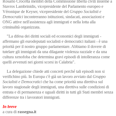
Rosario Crocetta membri della Commissione libertà civili insieme a
Stavros Lambrinidis, vicepresidente del Parlamento europeo e
Véronique de Keyser, vicepresidente del
Gruppo Socialisti e
Democratici
incontreranno istituzioni, sindacati, associazioni e
ONG attive nell'assistenza agli immigrati e nella lotta alla
criminalità organizzata.
"La difesa dei diritti sociali ed economici degli immigrati -
affermano gli eurodeputati socialisti e democratici italiani - è una
priorità per il nostro gruppo parlamentare. Abbiamo il dovere di
tutelare gli immigrati da una dilagante violenza razziale e da una
cultura xenofoba che determina gravi episodi di intolleranza come
quelli avvenuti nei giorni scorsi in Calabria".
La delegazione chiede atti concreti perché tali episodi non si
verifichino più. In Europa c'è già un lavoro avviato dal
Gruppo
Socialisti e Democratici
che ha come priorità una direttiva sul
lavoro stagionale degli immigrati, una direttiva sulle condizioni di
entrata e di permanenza e uguali diritti in tutti gli Stati membri senza
differenze tra i lavoratori immigrati.
In breve
a cura di
rassegna.it