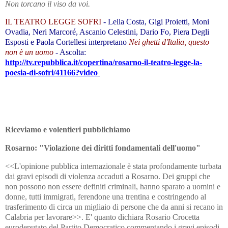
Non torcano il viso da voi.
IL TEATRO LEGGE SOFRI
- Lella Costa, Gigi Proietti, Moni
Ovadia, Neri Marcoré, Ascanio Celestini, Dario Fo, Piera Degli
Esposti e Paola Cortellesi interpretano
Nei ghetti d'Italia, questo
non è un uomo
- Ascolta:
http://tv.repubblica.it/copertina/rosarno-il-teatro-legge-la-
poesia-di-sofri/41166?video
Riceviamo e volentieri pubblichiamo
Rosarno: "Violazione dei
diritti fondamentali dell'uomo"
<<L'opinione pubblica internazionale è stata profondamente turbata
dai gravi episodi di violenza accaduti a Rosarno. Dei gruppi che
non possono non essere definiti criminali, hanno sparato a uomini e
donne, tutti immigrati, ferendone una trentina e costringendo al
trasferimento di circa un migliaio di persone che da anni si recano in
Calabria per lavorare>>. E' quanto dichiara Rosario Crocetta
eurodeputato del Partito Democratico commentando i gravi episodi