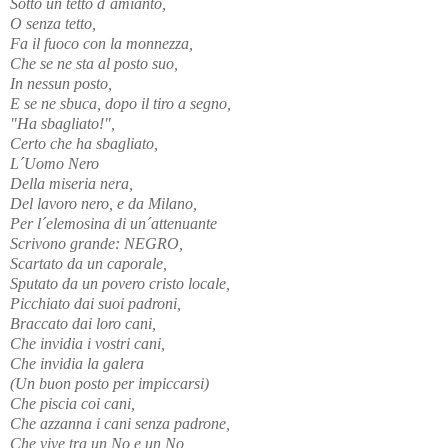
Sotto un tetto d´amianto,
O senza tetto,
Fa il fuoco con la monnezza,
Che se ne sta al posto suo,
In nessun posto,
E se ne sbuca, dopo il tiro a segno,
"Ha sbagliato!",
Certo che ha sbagliato,
L´Uomo Nero
Della miseria nera,
Del lavoro nero, e da Milano,
Per l´elemosina di un´attenuante
Scrivono grande: NEGRO,
Scartato da un caporale,
Sputato da un povero cristo locale,
Picchiato dai suoi padroni,
Braccato dai loro cani,
Che invidia i vostri cani,
Che invidia la galera
(Un buon posto per impiccarsi)
Che piscia coi cani,
Che azzanna i cani senza padrone,
Che vive tra un No e un No,