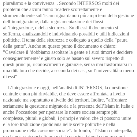
pluralismo e la convivenza". Secondo INTERSOS molti dei
problemi che alcuni fanno ricadere scorrettamente e
strumentalmente sull’Islam riguardano i più ampi temi della gestione
dell’immigrazione, dalla regolamentazione dei flussi
all’integrazione, e della sicurezza. Su di essi il documento si
sofferma, analizzandoli e individuando possibili e utili indicazioni
politiche. Il tema della sicurezza e collegato a quello della "paura
della gente". Anche su questo punto il documento e chiaro:
"Cavalcare il ‘dobbiamo ascoltare la gente e i suoi timori e decidere
conseguentemente’ e giusto solo se basato sul severo rispetto di
questi principi, riconoscimenti e garanzie, senza mai trasformarsi in
una dittatura che decide, a seconda dei casi, sull’universalità o meno
di essi".
L’integrazione e oggi, nell’analisi di INTERSOS, la questione
centrale e non più rinviabile, che deve essere affrontata a livello
nazionale ma soprattutto a livello dei territori. Inoltre, "affrontare
seriamente la questione migratoria e la presenza dell’Islam in Italia e
anche l’occasione per ripensare le nostre societa sempre più
complesse, plurali e globali, i principi e valori che ci possono unire
e la loro traduzione quotidiana nelle scelte politiche e nella
promozione della coesione sociale". In fondo, "l’Islam ci interpella,
ma la nostra risposta finora e stata evasiva, talvolta con reazioni