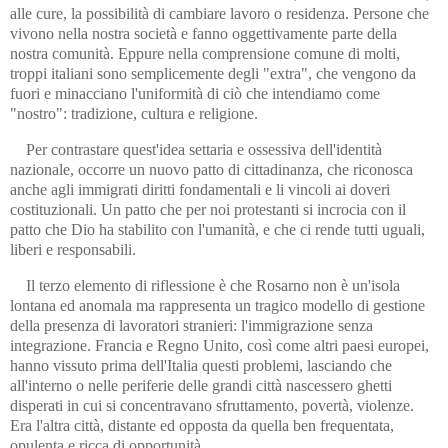
alle cure, la possibilità di cambiare lavoro o residenza. Persone che
vivono nella nostra società e fanno oggettivamente parte della
nostra comunità. Eppure nella comprensione comune di molti,
troppi italiani sono semplicemente degli "extra", che vengono da
fuori e minacciano l'uniformità di ciò che intendiamo come
"nostro": tradizione, cultura e religione.
Per contrastare quest'idea settaria e ossessiva dell'identità
nazionale, occorre un nuovo patto di cittadinanza, che riconosca
anche agli immigrati diritti fondamentali e li vincoli ai doveri
costituzionali. Un patto che per noi protestanti si incrocia con il
patto che Dio ha stabilito con l'umanità, e che ci rende tutti uguali,
liberi e responsabili.
Il terzo elemento di riflessione è che Rosarno non è un'isola
lontana ed anomala ma rappresenta un tragico modello di gestione
della presenza di lavoratori stranieri: l'immigrazione senza
integrazione. Francia e Regno Unito, così come altri paesi europei,
hanno vissuto prima dell'Italia questi problemi, lasciando che
all'interno o nelle periferie delle grandi città nascessero ghetti
disperati in cui si concentravano sfruttamento, povertà, violenze.
Era l'altra città, distante ed opposta da quella ben frequentata,
opulenta e ricca di opportunità.