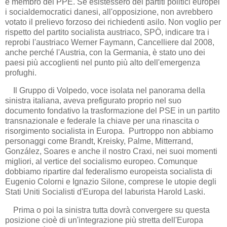
e membro del PPE. Se esistessero dei partiti politici europei
i socialdemocratici danesi, all'opposizione, non avrebbero
votato il prelievo forzoso dei richiedenti asilo. Non voglio per
rispetto del partito socialista austriaco, SPÖ, indicare tra i
reprobi l'austriaco Werner Faymann, Cancelliere dal 2008,
anche perché l'Austria, con la Germania, è stato uno dei
paesi più accoglienti nel punto più alto dell'emergenza
profughi.
Il Gruppo di Volpedo, voce isolata nel panorama della
sinistra italiana, aveva prefigurato proprio nel suo
documento fondativo la trasformazione del PSE in un partito
transnazionale e federale la chiave per una rinascita o
risorgimento socialista in Europa. Purtroppo non abbiamo
personaggi come Brandt, Kreisky, Palme, Mitterrand,
González, Soares e anche il nostro Craxi, nei suoi momenti
migliori, al vertice del socialismo europeo. Comunque
dobbiamo ripartire dal federalismo europeista socialista di
Eugenio Colorni e Ignazio Silone, comprese le utopie degli
Stati Uniti Socialisti d'Europa del laburista Harold Laski.
Prima o poi la sinistra tutta dovrà convergere su questa
posizione cioè di un'integrazione più stretta dell'Europa