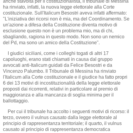
anche stavolta per il costituzionalista, il tribunale di Messina
ha rinviato, infatti, la nuova legge elettorale alla Corte
costituzionale. Sull'Italicum Besostri aveva infatti affermato:
"L'iniziativa dei ricorsi non è mia, ma del Coordinamento. Se
un'azione a difesa della Costituzione diventa motivo di
esclusione questo non è un problema mio, ma di chi,
sbagliando, ragiona in questo modo. Non sono un nemico
del Pd, ma sono un amico della Costituzione".
I giudici siciliani, come i colleghi togati di altri 17
capoluoghi, erano stati chiamati in causa dal gruppo
avvocati anti-Italicum guidati da Felice Besostri e da
Vincenzo Palumbo. Il Tribunale di Messina ha rinviato
l'Italicum alla Corte costituzionale e il giudice ha fatto propri
6 dei 13 motivi di incostituzionalità della legge elettorale
proposti dai ricorrenti, relativi in particolare al premio di
maggioranza e alla mancanza di soglia minima per il
ballottaggio.
Per cui il tribunale ha accolto i seguenti motivi di ricorso: il
terzo, ovvero il vulnus causato dalla legge elettorale al
principio di rappresentanza territoriale; il quarto, il vulnus
causato al principio di rappresentanza democratica