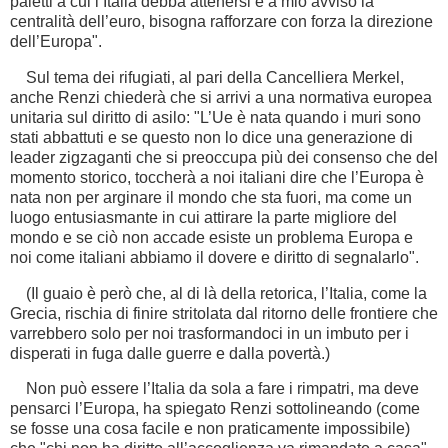
paletti a cui l’Italia debba attenersi è a mio avviso la
centralità dell’euro, bisogna rafforzare con forza la direzione
dell’Europa".
Sul tema dei rifugiati, al pari della Cancelliera Merkel,
anche Renzi chiederà che si arrivi a una normativa europea
unitaria sul diritto di asilo: "L’Ue è nata quando i muri sono
stati abbattuti e se questo non lo dice una generazione di
leader zigzaganti che si preoccupa più dei consenso che del
momento storico, toccherà a noi italiani dire che l’Europa è
nata non per arginare il mondo che sta fuori, ma come un
luogo entusiasmante in cui attirare la parte migliore del
mondo e se ciò non accade esiste un problema Europa e
noi come italiani abbiamo il dovere e diritto di segnalarlo".
(Il guaio è però che, al di là della retorica, l’Italia, come la
Grecia, rischia di finire stritolata dal ritorno delle frontiere che
varrebbero solo per noi trasformandoci in un imbuto per i
disperati in fuga dalle guerre e dalla povertà.)
Non può essere l’Italia da sola a fare i rimpatri, ma deve
pensarci l’Europa, ha spiegato Renzi sottolineando (come
se fosse una cosa facile e non praticamente impossibile)