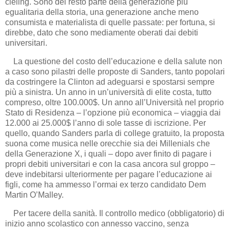
cieling. Sono del resto parte della generazione più
egualitaria della storia, una generazione anche meno
consumista e materialista di quelle passate: per fortuna, si
direbbe, dato che sono mediamente oberati dai debiti
universitari.
La questione del costo dell’educazione e della salute non
a caso sono pilastri delle proposte di Sanders, tanto popolari
da costringere la Clinton ad adeguarsi e spostarsi sempre
più a sinistra. Un anno in un’università di elite costa, tutto
compreso, oltre 100.000$. Un anno all’Università nel proprio
Stato di Residenza – l’opzione più economica – viaggia dai
12.000 ai 25.000$ l’anno di sole tasse di iscrizione. Per
quello, quando Sanders parla di college gratuito, la proposta
suona come musica nelle orecchie sia dei Millenials che
della Generazione X, i quali – dopo aver finito di pagare i
propri debiti universitari e con la casa ancora sul groppo –
deve indebitarsi ulteriormente per pagare l’educazione ai
figli, come ha ammesso l’ormai ex terzo candidato Dem
Martin O’Malley.
Per tacere della sanità. Il controllo medico (obbligatorio) di
inizio anno scolastico con annesso vaccino, senza