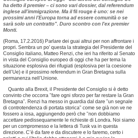
ha detto il premier – ci sono vari dossier, dal referendum
inglese all’immigrazione. Ma il
fil rouge
è uno: se nei
prossimi anni l’Europa torna ad essere comunità o se
sarà solo un contratto". Duro scontro con l'ex premier
Monti.
(Roma, 17.2.2016) Parlare dei guai altrui per non affrontare i
propri. Sembra un po’ questa la strategia del Presidente del
Consiglio italiano, Matteo Renzi, che ieri ha riferito al Senato
in vista del Consiglio europeo di oggi che ha per tema la
situazione esplosiva dei rifugiati (esplosiva per la coesione
dell’Ue) e il prossimo referendum in Gran Bretagna sulla
permanenza nell’Unione.
Quanto alla Brexit, il Presidente del Consiglio si è detto
convinto che occorra "fare ogni sforzo per far restare la Gran
Bretagna". Renzi ha messo in guardia dal dare "un segnale
di controtendenza di portata storica" come se già non ve ne
fossero a iosa, aggiungendo però che "non dobbiamo
accettare pedissequamente le richieste di Londra. Noi siamo
per un compromesso e la lettera di Tusk va in questa
direzione. C’è da fare e da discutere e lo faremo, certo i