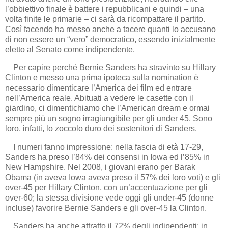
l’obbiettivo finale è battere i repubblicani e quindi – una
volta finite le primarie – ci sarà da ricompattare il partito.
Così facendo ha messo anche a tacere quanti lo accusano
di non essere un “vero” democratico, essendo inizialmente
eletto al Senato come indipendente.
Per capire perché Bernie Sanders ha stravinto su Hillary
Clinton e messo una prima ipoteca sulla nomination è
necessario dimenticare l’America dei film ed entrare
nell’America reale. Abituati a vedere le casette con il
giardino, ci dimentichiamo che l’American dream e ormai
sempre più un sogno irragiungibile per gli under 45. Sono
loro, infatti, lo zoccolo duro dei sostenitori di Sanders.
I numeri fanno impressione: nella fascia di età 17-29,
Sanders ha preso l’84% dei consensi in Iowa ed l’85% in
New Hampshire. Nel 2008, i giovani erano per Barak
Obama (in aveva Iowa aveva preso il 57% dei loro voti) e gli
over-45 per Hillary Clinton, con un’accentuazione per gli
over-60; la stessa divisione vede oggi gli under-45 (donne
incluse) favorire Bernie Sanders e gli over-45 la Clinton.
Sanders ha anche attratto il 72% degli indipendenti: in