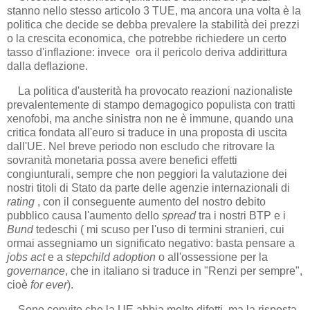
stanno nello stesso articolo 3 TUE, ma ancora una volta è la
politica che decide se debba prevalere la stabilità dei prezzi
o la crescita economica, che potrebbe richiedere un certo
tasso d'inflazione: invece ora il pericolo deriva addirittura
dalla deflazione.
La politica d'austerità ha provocato reazioni nazionaliste
prevalentemente di stampo demagogico populista con tratti
xenofobi, ma anche sinistra non ne è immune, quando una
critica fondata all'euro si traduce in una proposta di uscita
dall'UE. Nel breve periodo non escludo che ritrovare la
sovranità monetaria possa avere benefici effetti
congiunturali, sempre che non peggiori la valutazione dei
nostri titoli di Stato da parte delle agenzie internazionali di
rating
, con il conseguente aumento del nostro debito
pubblico causa l'aumento dello
spread
tra i nostri BTP e i
Bund
tedeschi ( mi scuso per l'uso di termini stranieri, cui
ormai assegniamo un significato negativo: basta pensare a
jobs act
e a
stepchild adoption
o all'ossessione per la
governance
, che in italiano si traduce in "Renzi per sempre",
cioè
for ever
).
Sono convito che la UE abbia molto difetti, ma la risposta