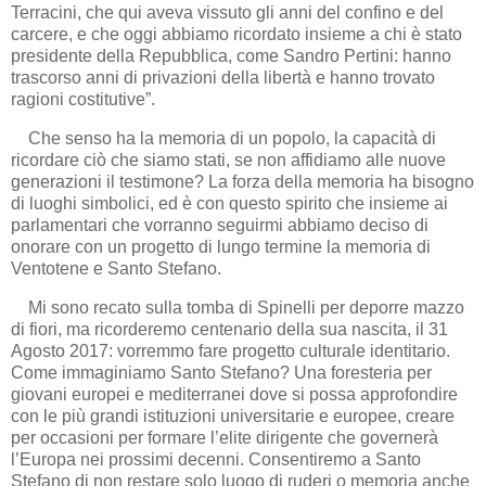
Terracini, che qui aveva vissuto gli anni del confino e del
carcere, e che oggi abbiamo ricordato insieme a chi è stato
presidente della Repubblica, come Sandro Pertini: hanno
trascorso anni di privazioni della libertà e hanno trovato
ragioni costitutive”.
Che senso ha la memoria di un popolo, la capacità di
ricordare ciò che siamo stati, se non affidiamo alle nuove
generazioni il testimone? La forza della memoria ha bisogno
di luoghi simbolici, ed è con questo spirito che insieme ai
parlamentari che vorranno seguirmi abbiamo deciso di
onorare con un progetto di lungo termine la memoria di
Ventotene e Santo Stefano.
Mi sono recato sulla tomba di Spinelli per deporre mazzo
di fiori, ma ricorderemo centenario della sua nascita, il 31
Agosto 2017: vorremmo fare progetto culturale identitario.
Come immaginiamo Santo Stefano? Una foresteria per
giovani europei e mediterranei dove si possa approfondire
con le più grandi istituzioni universitarie e europee, creare
per occasioni per formare l’elite dirigente che governerà
l’Europa nei prossimi decenni. Consentiremo a Santo
Stefano di non restare solo luogo di ruderi o memoria anche