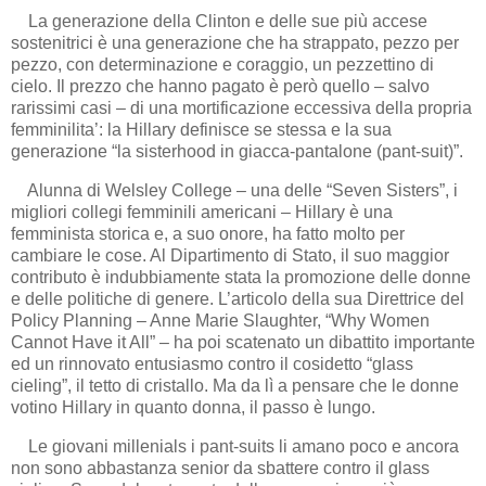
La generazione della Clinton e delle sue più accese
sostenitrici è una generazione che ha strappato, pezzo per
pezzo, con determinazione e coraggio, un pezzettino di
cielo. Il prezzo che hanno pagato è però quello – salvo
rarissimi casi – di una mortificazione eccessiva della propria
femminilita’: la Hillary definisce se stessa e la sua
generazione “la sisterhood in giacca-pantalone (pant-suit)”.
Alunna di Welsley College – una delle “Seven Sisters”, i
migliori collegi femminili americani – Hillary è una
femminista storica e, a suo onore, ha fatto molto per
cambiare le cose. Al Dipartimento di Stato, il suo maggior
contributo è indubbiamente stata la promozione delle donne
e delle politiche di genere. L’articolo della sua Direttrice del
Policy Planning – Anne Marie Slaughter, “Why Women
Cannot Have it All” – ha poi scatenato un dibattito importante
ed un rinnovato entusiasmo contro il cosidetto “glass
cieling”, il tetto di cristallo. Ma da lì a pensare che le donne
votino Hillary in quanto donna, il passo è lungo.
Le giovani millenials i pant-suits li amano poco e ancora
non sono abbastanza senior da sbattere contro il glass