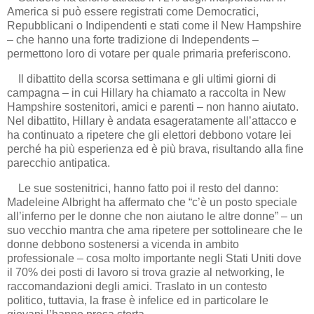
America si può essere registrati come Democratici,
Repubblicani o Indipendenti e stati come il New Hampshire
– che hanno una forte tradizione di Independents –
permettono loro di votare per quale primaria preferiscono.
Il dibattito della scorsa settimana e gli ultimi giorni di
campagna – in cui Hillary ha chiamato a raccolta in New
Hampshire sostenitori, amici e parenti – non hanno aiutato.
Nel dibattito, Hillary è andata esageratamente all’attacco e
ha continuato a ripetere che gli elettori debbono votare lei
perché ha più esperienza ed è più brava, risultando alla fine
parecchio antipatica.
Le sue sostenitrici, hanno fatto poi il resto del danno:
Madeleine Albright ha affermato che “c’è un posto speciale
all’inferno per le donne che non aiutano le altre donne” – un
suo vecchio mantra che ama ripetere per sottolineare che le
donne debbono sostenersi a vicenda in ambito
professionale – cosa molto importante negli Stati Uniti dove
il 70% dei posti di lavoro si trova grazie al networking, le
raccomandazioni degli amici. Traslato in un contesto
politico, tuttavia, la frase è infelice ed in particolare le