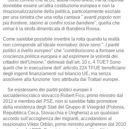
dovrebbe essere un'altra costituzione europea e non la
rinazionalizzazione della politica, particolarmente esiziale
per una sinistra che una volta cantava "
avanti popolo non
più frontiere, stanno ai confini rosse bandiere
", quella che
ormai è la strofa dimenticata di Bandiera Rossa.
Come sarebbe possibile invertire la rotta quando la realtà
non corrisponde all'ideale normativo: dove sono ".
I partiti
politici a livello europeo
" che "
contribuiscono a formare una
coscienza politica europea e ad esprimere la volontà dei
cittadini dell'Unione."
delineati dall'art. 10 c. 4 TUE? Sono
quelli che in esecuzione dell' articolo 224 TFUE beneficiano
degli ingenti finanziamenti sul bilancio UE, ma senza
assolvere alla funzione loro attribuita dai Trattari europei.
Se esistessero dei partiti politici europei il
socialdemocratico slovacco Robert Fico, primo ministro dal
2012 e membro del PSE, non si sarebbe fatto promotore
della resistenza degli Stati del Gruppo di Visegrád (Polonia,
Repubblica Ceca, Slovacchia e Ungheria) a un qualsiasi
accordo sull'accoglienza dei migranti, accodandosi al
reazionario Viktor Orbán, primo ministro ungherese dal 2010