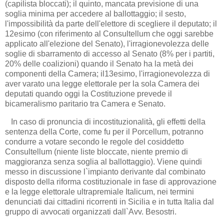
(capilista bloccati); il quinto, mancata previsione di una
soglia minima per accedere al ballottaggio; il sesto,
l'impossibilità da parte dell'elettore di scegliere il deputato; il
12esimo (con riferimento al Consultellum che oggi sarebbe
applicato all'elezione del Senato), l'irragionevolezza delle
soglie di sbarramento di accesso al Senato (8% per i partiti,
20% delle coalizioni) quando il Senato ha la metà dei
componenti della Camera; il13esimo, l'irragionevolezza di
aver varato una legge elettorale per la sola Camera dei
deputati quando oggi la Costituzione prevede il
bicameralismo paritario tra Camera e Senato.
In caso di pronuncia di incostituzionalità, gli effetti della
sentenza della Corte, come fu per il Porcellum, potranno
condurre a votare secondo le regole del cosiddetto
Consultellum (niente liste bloccate, niente premio di
maggioranza senza soglia al ballottaggio). Viene quindi
messo in discussione l`impianto derivante dal combinato
disposto della riforma costituzionale in fase di approvazione
e la legge elettorale ultrapremiale Italicum, nei termini
denunciati dai cittadini ricorrenti in Sicilia e in tutta Italia dal
gruppo di avvocati organizzati dall`Avv. Besostri.