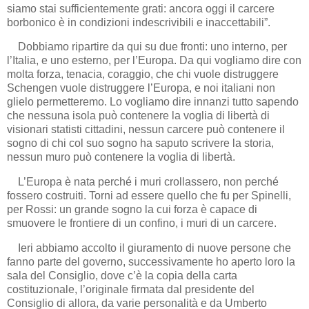
siamo stai sufficientemente grati: ancora oggi il carcere
borbonico è in condizioni indescrivibili e inaccettabili”.
Dobbiamo ripartire da qui su due fronti: uno interno, per
l’Italia, e uno esterno, per l’Europa. Da qui vogliamo dire con
molta forza, tenacia, coraggio, che chi vuole distruggere
Schengen vuole distruggere l’Europa, e noi italiani non
glielo permetteremo. Lo vogliamo dire innanzi tutto sapendo
che nessuna isola può contenere la voglia di libertà di
visionari statisti cittadini, nessun carcere può contenere il
sogno di chi col suo sogno ha saputo scrivere la storia,
nessun muro può contenere la voglia di libertà.
L’Europa è nata perché i muri crollassero, non perché
fossero costruiti. Torni ad essere quello che fu per Spinelli,
per Rossi: un grande sogno la cui forza è capace di
smuovere le frontiere di un confino, i muri di un carcere.
Ieri abbiamo accolto il giuramento di nuove persone che
fanno parte del governo, successivamente ho aperto loro la
sala del Consiglio, dove c’è la copia della carta
costituzionale, l’originale firmata dal presidente del
Consiglio di allora, da varie personalità e da Umberto