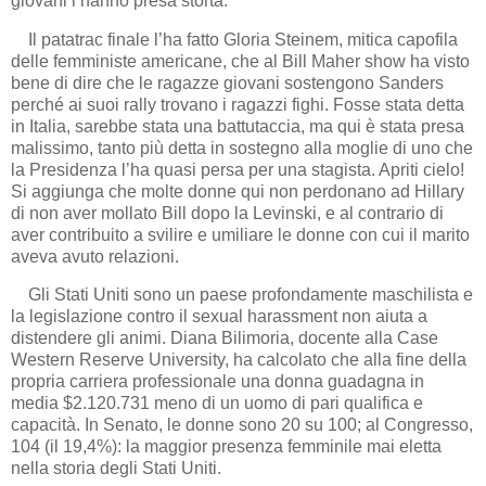
giovani l’hanno presa storta.
Il patatrac finale l’ha fatto Gloria Steinem, mitica capofila
delle femministe americane, che al Bill Maher show ha visto
bene di dire che le ragazze giovani sostengono Sanders
perché ai suoi rally trovano i ragazzi fighi. Fosse stata detta
in Italia, sarebbe stata una battutaccia, ma qui è stata presa
malissimo, tanto più detta in sostegno alla moglie di uno che
la Presidenza l’ha quasi persa per una stagista. Apriti cielo!
Si aggiunga che molte donne qui non perdonano ad Hillary
di non aver mollato Bill dopo la Levinski, e al contrario di
aver contribuito a svilire e umiliare le donne con cui il marito
aveva avuto relazioni.
Gli Stati Uniti sono un paese profondamente maschilista e
la legislazione contro il sexual harassment non aiuta a
distendere gli animi. Diana Bilimoria, docente alla Case
Western Reserve University, ha calcolato che alla fine della
propria carriera professionale una donna guadagna in
media $2.120.731 meno di un uomo di pari qualifica e
capacità. In Senato, le donne sono 20 su 100; al Congresso,
104 (il 19,4%): la maggior presenza femminile mai eletta
nella storia degli Stati Uniti.