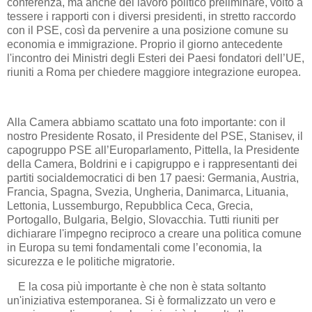
conferenza, ma anche del lavoro politico preliminare, volto a
tessere i rapporti con i diversi presidenti, in stretto raccordo
con il PSE, così da pervenire a una posizione comune su
economia e immigrazione. Proprio il giorno antecedente
l'incontro dei Ministri degli Esteri dei Paesi fondatori dell’UE,
riuniti a Roma per chiedere maggiore integrazione europea.
Alla Camera abbiamo scattato una foto importante: con il
nostro Presidente Rosato, il Presidente del PSE, Stanisev, il
capogruppo PSE all’Europarlamento, Pittella, la Presidente
della Camera, Boldrini e i capigruppo e i rappresentanti dei
partiti socialdemocratici di ben 17 paesi: Germania, Austria,
Francia, Spagna, Svezia, Ungheria, Danimarca, Lituania,
Lettonia, Lussemburgo, Repubblica Ceca, Grecia,
Portogallo, Bulgaria, Belgio, Slovacchia. Tutti riuniti per
dichiarare l'impegno reciproco a creare una politica comune
in Europa su temi fondamentali come l’economia, la
sicurezza e le politiche migratorie.
E la cosa più importante è che non è stata soltanto
un'iniziativa estemporanea. Si è formalizzato un vero e