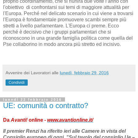
proprio coordinamento, che si riunirà due volte l’anno con
l'obiettivo di confrontarsi sui temi di maggiore attualità per
l'Europa. Perché nel delicato scenario in cui viene a trovarsi
l'Europa è fondamentale promuovere scambi sempre più
stretti a livello parlamentare. L'Europa ci preme. Ecco
perché è decisivo che i gruppi parlamentari che si
riconoscono in una grande famiglia politica come quella del
Pse collaborino in modo ancora più stretto ed incisivo.
Avvenire dei Lavoratori
alle
lunedì, febbraio 29, 2016
Condividi
lunedì 22 febbraio 2016
UE: comunità o contratto?
Da
Avanti!
online -
www.avantionline.it/
Il premier Renzi ha riferito ieri alle Camere in vista del
Consiglio europeo di oggi. "Sul tavolo del consiglio Ue –