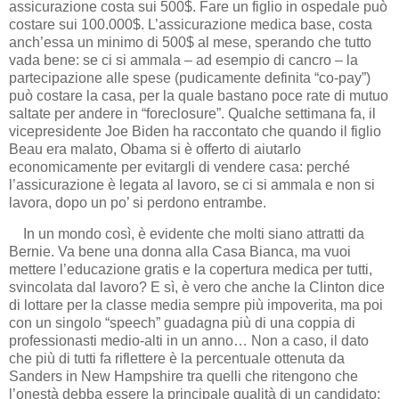
assicurazione costa sui 500$. Fare un figlio in ospedale può
costare sui 100.000$. L’assicurazione medica base, costa
anch’essa un minimo di 500$ al mese, sperando che tutto
vada bene: se ci si ammala – ad esempio di cancro – la
partecipazione alle spese (pudicamente definita “co-pay”)
può costare la casa, per la quale bastano poce rate di mutuo
saltate per andere in “foreclosure”. Qualche settimana fa, il
vicepresidente Joe Biden ha raccontato che quando il figlio
Beau era malato, Obama si è offerto di aiutarlo
economicamente per evitargli di vendere casa: perché
l’assicurazione è legata al lavoro, se ci si ammala e non si
lavora, dopo un po’ si perdono entrambe.
In un mondo così, è evidente che molti siano attratti da
Bernie. Va bene una donna alla Casa Bianca, ma vuoi
mettere l’educazione gratis e la copertura medica per tutti,
svincolata dal lavoro? E sì, è vero che anche la Clinton dice
di lottare per la classe media sempre più impoverita, ma poi
con un singolo “speech” guadagna più di una coppia di
professionasti medio-alti in un anno… Non a caso, il dato
che più di tutti fa riflettere è la percentuale ottenuta da
Sanders in New Hampshire tra quelli che ritengono che
l’onestà debba essere la principale qualità di un candidato: