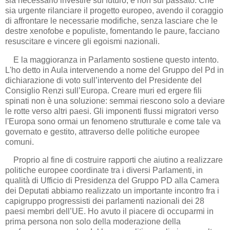
sia necessario investire sul futuro, e non sul passato. Che
sia urgente rilanciare il progetto europeo, avendo il coraggio
di affrontare le necessarie modifiche, senza lasciare che le
destre xenofobe e populiste, fomentando le paure, facciano
resuscitare e vincere gli egoismi nazionali.
E la maggioranza in Parlamento sostiene questo intento.
L'ho detto in Aula intervenendo a nome del Gruppo del Pd in
dichiarazione di voto sull’intervento del Presidente del
Consiglio Renzi sull’Europa. Creare muri ed ergere fili
spinati non è una soluzione: semmai riescono solo a deviare
le rotte verso altri paesi. Gli imponenti flussi migratori verso
l'Europa sono ormai un fenomeno strutturale e come tale va
governato e gestito, attraverso delle politiche europee
comuni.
Proprio al fine di costruire rapporti che aiutino a realizzare
politiche europee coordinate tra i diversi Parlamenti, in
qualità di Ufficio di Presidenza del Gruppo PD alla Camera
dei Deputati abbiamo realizzato un importante incontro fra i
capigruppo progressisti dei parlamenti nazionali dei 28
paesi membri dell’UE. Ho avuto il piacere di occuparmi in
prima persona non solo della moderazione della