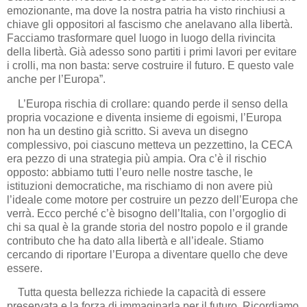
emozionante, ma dove la nostra patria ha visto rinchiusi a
chiave gli oppositori al fascismo che anelavano alla libertà.
Facciamo trasformare quel luogo in luogo della rivincita
della libertà. Già adesso sono partiti i primi lavori per evitare
i crolli, ma non basta: serve costruire il futuro. E questo vale
anche per l’Europa”.
L’Europa rischia di crollare: quando perde il senso della
propria vocazione e diventa insieme di egoismi, l’Europa
non ha un destino già scritto. Si aveva un disegno
complessivo, poi ciascuno metteva un pezzettino, la CECA
era pezzo di una strategia più ampia. Ora c’è il rischio
opposto: abbiamo tutti l’euro nelle nostre tasche, le
istituzioni democratiche, ma rischiamo di non avere più
l’ideale come motore per costruire un pezzo dell’Europa che
verrà. Ecco perché c’è bisogno dell’Italia, con l’orgoglio di
chi sa qual è la grande storia del nostro popolo e il grande
contributo che ha dato alla libertà e all’ideale. Stiamo
cercando di riportare l’Europa a diventare quello che deve
essere.
Tutta questa bellezza richiede la capacità di essere
preservata e la forza di immaginarla per il futuro. Ricordiamo