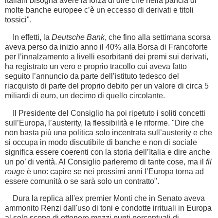
italiani bisogna avere la forza di dire che nella pancia di
molte banche europee c’è un eccesso di derivati e titoli
tossici".
In effetti, la
Deutsche Bank
, che fino alla settimana scorsa
aveva perso da inizio anno il 40% alla Borsa di Francoforte
per l’innalzamento a livelli esorbitanti dei premi sui derivati,
ha registrato un vero e proprio tracollo cui aveva fatto
seguito l’annuncio da parte dell’istituto tedesco del
riacquisto di parte del proprio debito per un valore di circa 5
miliardi di euro, un decimo di quello circolante.
Il Presidente del Consiglio ha poi ripetuto i soliti concetti
sull’Europa, l’austerity, la flessibilità e le riforme. "Dire che
non basta più una politica solo incentrata sull’austerity e che
si occupa in modo discutibile di banche e non di sociale
significa essere coerenti con la storia dell’Italia e dire anche
un po’ di verità. Al Consiglio parleremo di tante cose, ma il
fil
rouge
è uno: capire se nei prossimi anni l’Europa torna ad
essere comunità o se sarà solo un contratto".
Dura la replica all'ex premier Monti che in Senato aveva
ammonito Renzi dall'uso di toni e condotte irrituali in Europa
al solo scopo di ottenere mezzi punti percentuali di