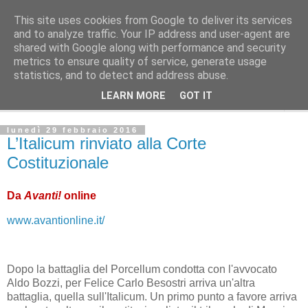
This site uses cookies from Google to deliver its services
Avvenire dei lavoratori
and to analyze traffic. Your IP address and user-agent are
shared with Google along with performance and security
metrics to ensure quality of service, generate usage
POLITICA
statistics, and to detect and address abuse.
LEARN MORE
GOT IT
▼
lunedì 29 febbraio 2016
L’Italicum rinviato alla Corte
Costituzionale
Da
Avanti!
online
www.avantionline.it/
Dopo la battaglia del Porcellum condotta con l'avvocato
Aldo Bozzi, per Felice Carlo Besostri arriva un'altra
battaglia, quella sull'Italicum. Un primo punto a favore arriva