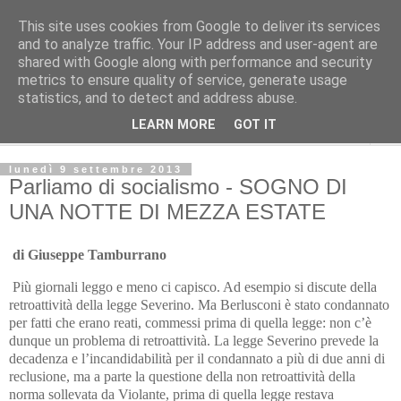
This site uses cookies from Google to deliver its services
Avvenire dei lavoratori
and to analyze traffic. Your IP address and user-agent are
shared with Google along with performance and security
metrics to ensure quality of service, generate usage
POLITICA
statistics, and to detect and address abuse.
LEARN MORE
GOT IT
▼
lunedì 9 settembre 2013
Parliamo di socialismo - SOGNO DI
UNA NOTTE DI MEZZA ESTATE
di Giuseppe Tamburrano
Più giornali leggo e meno ci capisco. Ad esempio si discute della
retroattività della legge Severino. Ma Berlusconi è stato condannato
per fatti che erano reati, commessi prima di quella legge: non c’è
dunque un problema di retroattività. La legge Severino prevede la
decadenza e l’incandidabilità per il condannato a più di due anni di
reclusione, ma a parte la questione della non retroattività della
norma sollevata da Violante, prima di quella legge restava