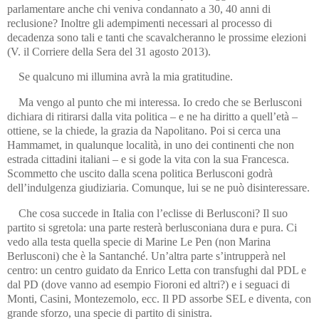
parlamentare anche chi veniva condannato a 30, 40 anni di
reclusione? Inoltre gli adempimenti necessari al processo di
decadenza sono tali e tanti che scavalcheranno le prossime elezioni
(V. il Corriere della Sera del 31 agosto 2013).
Se qualcuno mi illumina avrà la mia gratitudine.
Ma vengo al punto che mi interessa. Io credo che se Berlusconi
dichiara di ritirarsi dalla vita politica – e ne ha diritto a quell’età –
ottiene, se la chiede, la grazia da Napolitano. Poi si cerca una
Hammamet, in qualunque località, in uno dei continenti che non
estrada cittadini italiani – e si gode la vita con la sua Francesca.
Scommetto che uscito dalla scena politica Berlusconi godrà
dell’indulgenza giudiziaria. Comunque, lui se ne può disinteressare.
Che cosa succede in Italia con l’eclisse di Berlusconi? Il suo
partito si sgretola: una parte resterà berlusconiana dura e pura. Ci
vedo alla testa quella specie di Marine Le Pen (non Marina
Berlusconi) che è la Santanché. Un’altra parte s’intrupperà nel
centro: un centro guidato da Enrico Letta con transfughi dal PDL e
dal PD (dove vanno ad esempio Fioroni ed altri?) e i seguaci di
Monti, Casini, Montezemolo, ecc. Il PD assorbe SEL e diventa, con
grande sforzo, una specie di partito di sinistra.