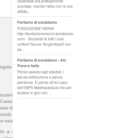
calabrese era praticamente
scontato, mentre l'altro non lo era
affatto...
Parliamo di socialismo
FONDAZIONE NENNI
http://fondazionenenni.wordpress.
com/ Socialisti di tutti i club ,
unitevi! Nuova Tangentopoli con
pe...
Parliamo di socialismo - Ah!
Povera Italia
urgente che il Governo convochi azienda e sindacati per avviare un
Penso spesso agli esodati, i
senza retribuzione e senza
pensione. E penso all’ex capo
dell’INPS Mastrapasqua che per
andare in giro con ...
zazioni sindacali firmatarie del Ccsl sul futuro produttivo ed
Costituzionale, ha confermato, ancora una volta, l'esclusione della
ione della Direzione aziendale di investire per la produzione di un
, ritardo che i lavoratori hanno pagato con decine di migliaia di ore
re nazionale per la Fiom-Cgil del gruppo Fiat.
he se nel comunicato congiunto non se ne trova traccia, sullo