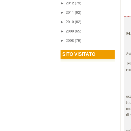
2012
(79)
►
2011
(92)
►
2010
(82)
►
2009
(65)
►
Ma
2008
(79)
►
Fi
SITO VISITATO
Mi
co
To
“L
oc
Fi
mod
di
“D