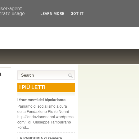
NTE COOPERATIVO, ZURIGO
 user-agent
nerate usage
LEARN MORE
GOT IT
a
I PIÙ LETTI
I frammenti del bipolarismo
Parliamo di socialismo a cura
della Fondazione Pietro Nenni
http://fondazionenenni.wordpress.
com/ di Giuseppe Tamburrano
Fond...
LA PANDEMIA ci renderà