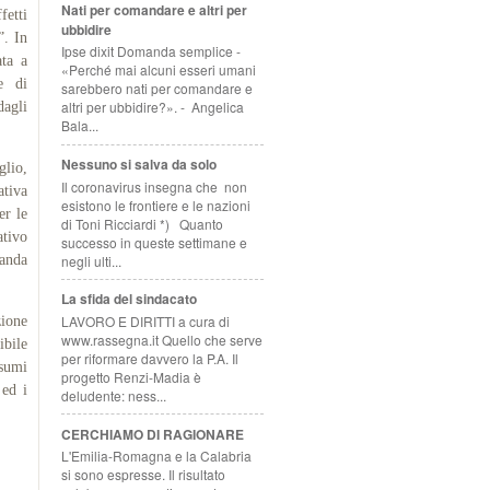
Nati per comandare e altri per
fetti
ubbidire
”. In
Ipse dixit Domanda semplice -
ata a
«Perché mai alcuni esseri umani
e di
sarebbero nati per comandare e
altri per ubbidire?». - Angelica
dagli
Bala...
Nessuno si salva da solo
glio,
Il coronavirus insegna che non
ativa
esistono le frontiere e le nazioni
er le
di Toni Ricciardi *) Quanto
ativo
successo in queste settimane e
negli ulti...
manda
La sfida del sindacato
LAVORO E DIRITTI a cura di
zione
www.rassegna.it Quello che serve
ibile
per riformare davvero la P.A. Il
nsumi
progetto Renzi-Madia è
 ed i
deludente: ness...
CERCHIAMO DI RAGIONARE
L'Emilia-Romagna e la Calabria
si sono espresse. Il risultato