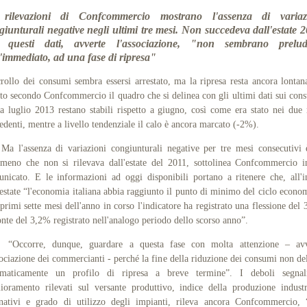
rilevazioni di Confcommercio mostrano l'assenza di variaz
giunturali negative negli ultimi tre mesi. Non succedeva dall'estate 2
questi dati, avverte l'associazione, "non sembrano prelud
l'immediato, ad una fase di ripresa"
rollo dei consumi sembra essersi arrestato, ma la ripresa resta ancora lontan
to secondo Confcommercio il quadro che si delinea con gli ultimi dati sui con
a luglio 2013 restano stabili rispetto a giugno, così come era stato nei due
edenti, mentre a livello tendenziale il calo è ancora marcato (-2%).
l'assenza di variazioni congiunturali negative per tre mesi consecutivi 
meno che non si rilevava dall'estate del 2011, sottolinea Confcommercio 
nicato. E le informazioni ad oggi disponibili portano a ritenere che, all'i
'estate “l'economia italiana abbia raggiunto il punto di minimo del ciclo econo
primi sette mesi dell'anno in corso l'indicatore ha registrato una flessione del
onte del 3,2% registrato nell'analogo periodo dello scorso anno”.
corre, dunque, guardare a questa fase con molta attenzione – avv
sociazione dei commercianti - perché la fine della riduzione dei consumi non de
omaticamente un profilo di ripresa a breve termine”. I deboli segnal
ioramento rilevati sul versante produttivo, indice della produzione industr
nativi e grado di utilizzo degli impianti, rileva ancora Confcommercio,