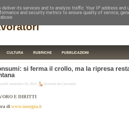
RISTORA
deliver its services and to analyze traffic. Your IP address and
formance and security metrics to ensure quality of service, ge
 abuse.
avoratori
CULTURA
RUBRICHE
PUBBLICAZIONI
nsumi: si ferma il crollo, ma la ripresa rest
ntana
lunedì, settembre 09, 2013
Avvenire dei Lavoratori
VORO E DIRITTI
ura di
www.rassegna.it