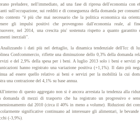
rano preludere, nell'immediato, ad una fase di ripresa dell'economia con ef
vanti sull'occupazione, sui redditi e di conseguenza della domanda per consumi
to contesto “è più che mai necessario che la politica economica sia orient
tenere gli impulsi positivi che provengono dall'economia reale, al fin
uovere, nel 2014, una crescita piu' sostenuta rispetto a quanto garantito 
menti inerziali”.
izzando i dati più nel dettaglio, la dinamica tendenziale dell'Icc di lu
olinea Confcommercio, riflette una diminuzione dello 0,3% della domanda rel
ervizi e del 2,9% della spesa per i beni. A luglio 2013 solo i beni e servizi p
nicazioni hanno registrato una variazione positiva (+1,1%). Il dato più neg
inua ad essere quello relativo ai beni e servizi per la mobilità la cui do
stra una contrazione del 4,1% su base annua.
interno di questo aggregato non si è ancora arrestata la tendenza alla ridu
a domanda di mezzi di trasporto che ha registrato un progressivo e sens
mensionamento dal 2010 (circa il 40% in meno a volume). Riduzioni dei co
icolarmente significative continuano ad interessare gli alimentari, le bevande
cchi (-3,9%).