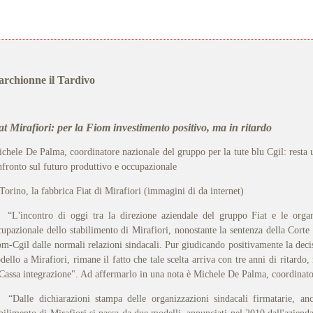
rchionne il Tardivo
at Mirafiori: per la Fiom investimento positivo, ma in ritardo
chele De Palma, coordinatore nazionale del gruppo per la tute blu Cgil: resta 
nfronto sul futuro produttivo e occupazionale
rino, la fabbrica Fiat di Mirafiori (immagini di da internet)
'incontro di oggi tra la direzione aziendale del gruppo Fiat e le organiz
cupazionale dello stabilimento di Mirafiori, nonostante la sentenza della Corte 
om-Cgil dalle normali relazioni sindacali. Pur giudicando positivamente la decis
ello a Mirafiori, rimane il fatto che tale scelta arriva con tre anni di ritardo
 Cassa integrazione". Ad affermarlo in una nota è Michele De Palma, coordinato
alle dichiarazioni stampa delle organizzazioni sindacali firmatarie, anc