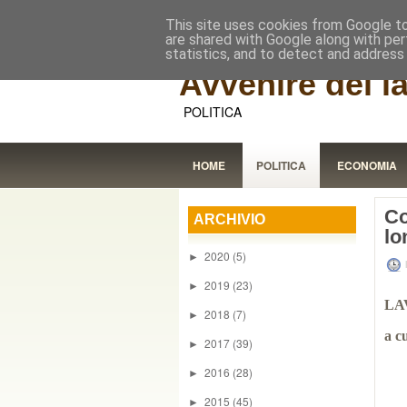
This site uses cookies from Google to 
are shared with Google along with per
statistics, and to detect and address
Avvenire dei l
POLITICA
HOME
POLITICA
ECONOMIA
Co
ARCHIVIO
lo
2020
(5)
►
2019
(23)
►
LA
2018
(7)
►
a c
2017
(39)
►
2016
(28)
►
2015
(45)
►