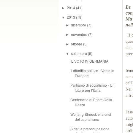
Le 
2014
(41)
►
con
2013
(79)
▼
Ma 
dicembre
(7)
nel
►
novembre
(7)
►
Il c
ques
ottobre
(5)
►
che 
settembre
(9)
▼
prec
IL VOTO IN GERMANIA
Ma 
Il dibattito politico - Verso le
feno
Europee
comu
dell
Parliamo di socialismo - Un
Nei 
futuro per l’Italia
a fr
Centenario di Ettore Cella-
Dezza
“Oc
l'as
Wolfang Streeck e la crisi
aut
del capitalismo
migl
Siria: la preoccupazione
ordi