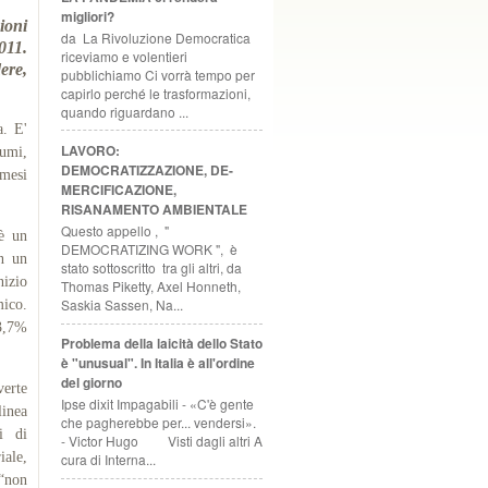
migliori?
ioni
da La Rivoluzione Democratica
011.
riceviamo e volentieri
ere,
pubblichiamo Ci vorrà tempo per
capirlo perché le trasformazioni,
quando riguardano ...
a. E'
LAVORO:
sumi,
DEMOCRATIZZAZIONE, DE-
 mesi
MERCIFICAZIONE,
RISANAMENTO AMBIENTALE
Questo appello , "
è un
DEMOCRATIZING WORK ", è
in un
stato sottoscritto tra gli altri, da
nizio
Thomas Piketty, Axel Honneth,
Saskia Sassen, Na...
mico.
 3,7%
Problema della laicità dello Stato
è "unusual". In Italia è all'ordine
del giorno
erte
Ipse dixit Impagabili - «C'è gente
linea
che pagherebbe per... vendersi».
i di
- Victor Hugo Visti dagli altri A
iale,
cura di Interna...
 “non