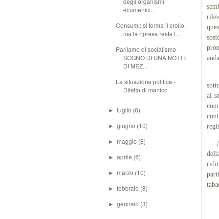
degli organismi
semb
ecumenici...
rile
Consumi: si ferma il crollo,
ques
ma la ripresa resta l...
sos
prom
Parliamo di socialismo -
SOGNO DI UNA NOTTE
anda
DI MEZ...
Anal
La situazione politica -
sott
Difetto di manico
ai s
comu
luglio
(6)
►
cont
giugno
(10)
►
regi
maggio
(8)
►
All'
dell
aprile
(6)
►
ridi
marzo
(10)
►
part
taba
febbraio
(8)
►
gennaio
(3)
►