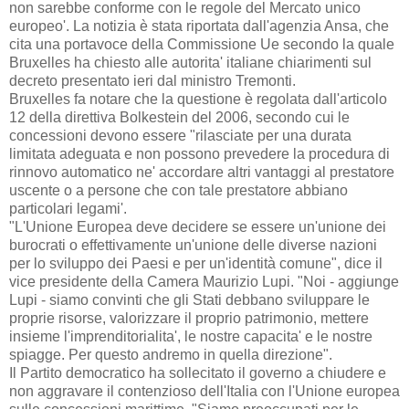
non sarebbe conforme con le regole del Mercato unico
europeo'. La notizia è stata riportata dall'agenzia Ansa, che
cita una portavoce della Commissione Ue secondo la quale
Bruxelles ha chiesto alle autorita' italiane chiarimenti sul
decreto presentato ieri dal ministro Tremonti.
Bruxelles fa notare che la questione è regolata dall'articolo
12 della direttiva Bolkestein del 2006, secondo cui le
concessioni devono essere "rilasciate per una durata
limitata adeguata e non possono prevedere la procedura di
rinnovo automatico ne' accordare altri vantaggi al prestatore
uscente o a persone che con tale prestatore abbiano
particolari legami'.
"L'Unione Europea deve decidere se essere un'unione dei
burocrati o effettivamente un'unione delle diverse nazioni
per lo sviluppo dei Paesi e per un'identità comune", dice il
vice presidente della Camera Maurizio Lupi. "Noi - aggiunge
Lupi - siamo convinti che gli Stati debbano sviluppare le
proprie risorse, valorizzare il proprio patrimonio, mettere
insieme l'imprenditorialita', le nostre capacita' e le nostre
spiagge. Per questo andremo in quella direzione".
Il Partito democratico ha sollecitato il governo a chiudere e
non aggravare il contenzioso dell'Italia con l'Unione europea