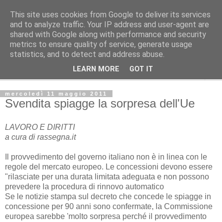
This site uses cookies from Google to deliver its services
Avvenire dei lavoratori
and to analyze traffic. Your IP address and user-agent are
shared with Google along with performance and security
metrics to ensure quality of service, generate usage
POLITICA
statistics, and to detect and address abuse.
LEARN MORE
GOT IT
▼
mercoledì 11 maggio 2011
Svendita spiagge la sorpresa dell'Ue
LAVORO E DIRITTI
a cura di rassegna.it
Il provvedimento del governo italiano non è in linea con le
regole del mercato europeo. Le concessioni devono essere
"rilasciate per una durata limitata adeguata e non possono
prevedere la procedura di rinnovo automatico
Se le notizie stampa sul decreto che concede le spiagge in
concessione per 90 anni sono confermate, la Commissione
europea sarebbe 'molto sorpresa perché il provvedimento