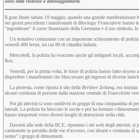
sono state violenze o danneggiamenti.
Il gran finale sabato 19 maggio, quando una grande manifestazione ha 
nei giorni precedenti i manifestanti di
Blockupy Francoforte
hanno te
"ingombrare" il cuore finanziario della Germania e il suo simbolo, l
Un tentativo contrastato con un imponente schieramento di polizia,
venerdì 400 fermi, tra cui 80 di cittadini italiani.
Mercoledì, la polizia ha evacuato anche gli indignati locali, accampa
Bce.
Venerdì, per la prima volta, le forze di polizia hanno fatto ricorso a
disperdere i manifestanti che bloccavano gli ingressi di diverse banch
La protesta, come riporta il sito della
Berliner Zeitung
, era iniziat
alcune centinaia di persone dalla stazione centrale di Francoforte ve
Poi gli attivisti si sono suddivisi in gruppi di una cinquantina di pe
laterali. La polizia ha bloccato le uscite e poi ha fermato i dimostrant
hanno trasportati verso diversi luoghi di detenzione nella città.
Davanti alla sede della BCE, riportano i siti web degli attivisti, s
camionette in presidio delle vie d'accesso, con idranti e centinaia di
uomo" i gruppi di dimostranti.