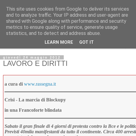
This site uses cookies from Google to deliver its services
Avvenire dei lavoratori
and to analyze traffic. Your IP address and user-agent are
shared with Google along with performance and security
metrics to ensure quality of service, generate usage
POLITICA
statistics, and to detect and address abuse.
LEARN MORE
GOT IT
▼
giovedì 24 maggio 2012
LAVORO E DIRITTI
a cura di
www.rassegna.it
Crisi - La marcia di Blockupy
in una Francoforte blindata
Sabato il gran finale di 4 giorni di protesta contro la Bce e le polit
Previsti 40mila manifestanti da tutto il continente. Circa 400 arres