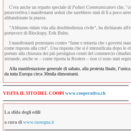
C'era anche un reparto speciale di
Polizei Communicators
che, "co
preavvertiva i manifestanti seduti che sarebbero stati di lì a poco arre
abbandonato la piazza.
"Abbiamo ridato vita alla disobbedienza civile", ha dichiarato all'
portavoce di Blockupy, Erik Buhn.
I manifestanti protestano contro “fame e miseria che i governi stan
come risposta alla crisi". Una risposta che si è intensificata dopo le e
portato alla chiusura dei più prestigiosi centri del commercio cittadin
serrande, anche se – come riporta la Reuters – non ci sono stati seg
Alla manifestazione generale di sabato, alla protesta finale, l’unica
da tutta Europa circa 30mila dimostranti.
VISITA IL SITO DEL COOPI
www.cooperativo.ch
La sfida degli edili
a cura di
www.rassegna.it