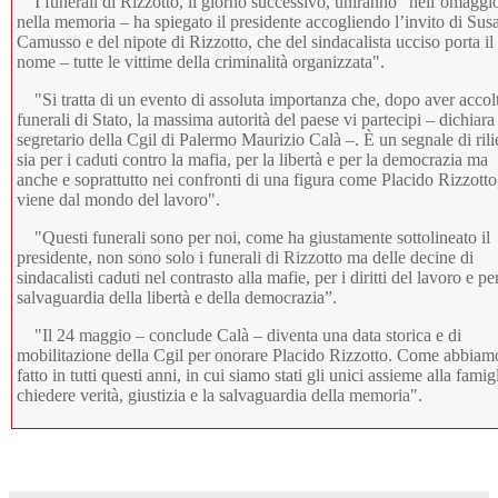
I funerali di Rizzotto, il giorno successivo, uniranno "nell’omaggi
nella memoria – ha spiegato il presidente accogliendo l’invito di Sus
Camusso e del nipote di Rizzotto, che del sindacalista ucciso porta il
nome – tutte le vittime della criminalità organizzata".
"Si tratta di un evento di assoluta importanza che, dopo aver accolt
funerali di Stato, la massima autorità del paese vi partecipi – dichiara 
segretario della Cgil di Palermo Maurizio Calà –. È un segnale di ril
sia per i caduti contro la mafia, per la libertà e per la democrazia ma
anche e soprattutto nei confronti di una figura come Placido Rizzotto
viene dal mondo del lavoro".
"Questi funerali sono per noi, come ha giustamente sottolineato il
presidente, non sono solo i funerali di Rizzotto ma delle decine di
sindacalisti caduti nel contrasto alla mafie, per i diritti del lavoro e per
salvaguardia della libertà e della democrazia”.
"Il 24 maggio – conclude Calà – diventa una data storica e di
mobilitazione della Cgil per onorare Placido Rizzotto. Come abbiam
fatto in tutti questi anni, in cui siamo stati gli unici assieme alla famig
chiedere verità, giustizia e la salvaguardia della memoria".