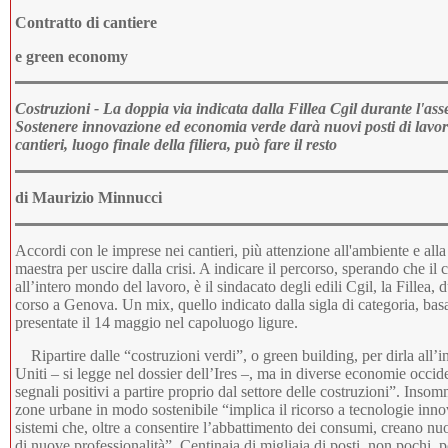
Contratto di cantiere
e green economy
Costruzioni - La doppia via indicata dalla Fillea Cgil durante l'a
Sostenere innovazione ed economia verde darà nuovi posti di lavor
cantieri, luogo finale della filiera, può fare il resto
di Maurizio Minnucci
Accordi con le imprese nei cantieri, più attenzione all'ambiente e alla 
maestra per uscire dalla crisi. A indicare il percorso, sperando che il 
all’intero mondo del lavoro, è il sindacato degli edili Cgil, la Fillea,
corso a Genova. Un mix, quello indicato dalla sigla di categoria, basa
presentate il 14 maggio nel capoluogo ligure.
Ripartire dalle “costruzioni verdi”, o green building, per dirla all’i
Uniti – si legge nel dossier dell’Ires –, ma in diverse economie occid
segnali positivi a partire proprio dal settore delle costruzioni”. Insomm
zone urbane in modo sostenibile “implica il ricorso a tecnologie innov
sistemi che, oltre a consentire l’abbattimento dei consumi, creano 
di nuove professionalità”. Centinaia di migliaia di posti, non pochi,