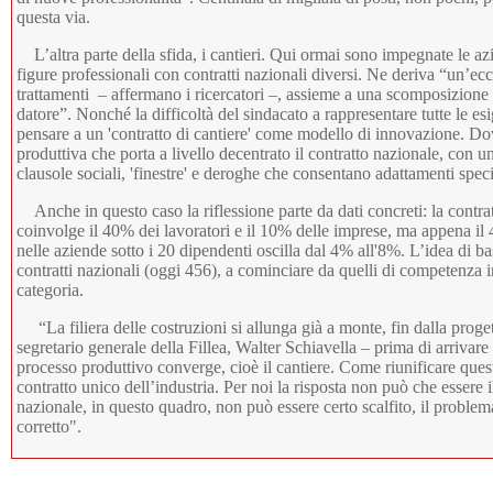
questa via.
L’altra parte della sfida, i cantieri. Qui ormai sono impegnate le a
figure professionali con contratti nazionali diversi. Ne deriva “un’e
trattamenti – affermano i ricercatori –, assieme a una scomposizione
datore”. Nonché la difficoltà del sindacato a rappresentare tutte le es
pensare a un 'contratto di cantiere' come modello di innovazione. Dove
produttiva che porta a livello decentrato il contratto nazionale, con un
clausole sociali, 'finestre' e deroghe che consentano adattamenti specif
Anche in questo caso la riflessione parte da dati concreti: la contrat
coinvolge il 40% dei lavoratori e il 10% delle imprese, ma appena i
nelle aziende sotto i 20 dipendenti oscilla dal 4% all'8%. L’idea di b
contratti nazionali (oggi 456), a cominciare da quelli di competenza 
categoria.
“La filiera delle costruzioni si allunga già a monte, fin dalla proget
segretario generale della Fillea, Walter Schiavella – prima di arrivare 
processo produttivo converge, cioè il cantiere. Come riunificare ques
contratto unico dell’industria. Per noi la risposta non può che essere il
nazionale, in questo quadro, non può essere certo scalfito, il problema
corretto".