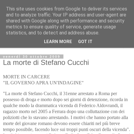
This site uses cookies from Google to deliver its services
Avvenire dei lavoratori
and to analyze traffic. Your IP address and user-agent are
shared with Google along with performance and security
metrics to ensure quality of service, generate usage
POLITICA
statistics, and to detect and address abuse.
LEARN MORE
GOT IT
▼
venerdì 30 ottobre 2009
La morte di Stefano Cucchi
MORTE IN CARCERE
"IL GOVERNO APRA UN'INDAGINE"
"La morte di Stefano Cucchi, il 31enne arrestato a Roma per
possesso di droga e morto dopo sei giorni di detenzione, ricorda in
qualche modo la drammatica vicenda di Federico Aldovrandi, il
ragazzo morto nel 2005 a Ferrara dopo una colluttazione con dei
poliziotti che lo stavano arrestando. I motivi che hanno portato alla
morte del giovane romano devono essere chiariti nel più breve
tempo possibile, facendo luce sui troppi punti oscuri della vicenda".