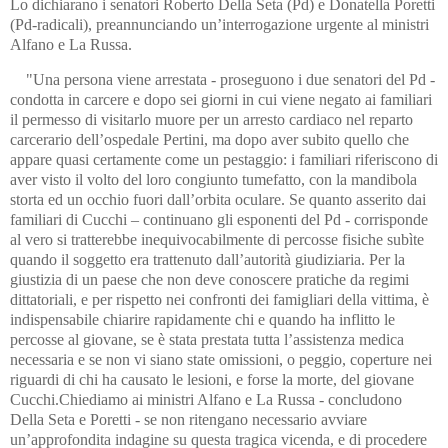
Lo dichiarano i senatori Roberto Della Seta (Pd) e Donatella Poretti
(Pd-radicali), preannunciando un’interrogazione urgente al ministri
Alfano e La Russa.
"Una persona viene arrestata - proseguono i due senatori del Pd -
condotta in carcere e dopo sei giorni in cui viene negato ai familiari
il permesso di visitarlo muore per un arresto cardiaco nel reparto
carcerario dell’ospedale Pertini, ma dopo aver subito quello che
appare quasi certamente come un pestaggio: i familiari riferiscono di
aver visto il volto del loro congiunto tumefatto, con la mandibola
storta ed un occhio fuori dall’orbita oculare. Se quanto asserito dai
familiari di Cucchi – continuano gli esponenti del Pd - corrisponde
al vero si tratterebbe inequivocabilmente di percosse fisiche subìte
quando il soggetto era trattenuto dall’autorità giudiziaria. Per la
giustizia di un paese che non deve conoscere pratiche da regimi
dittatoriali, e per rispetto nei confronti dei famigliari della vittima, è
indispensabile chiarire rapidamente chi e quando ha inflitto le
percosse al giovane, se è stata prestata tutta l’assistenza medica
necessaria e se non vi siano state omissioni, o peggio, coperture nei
riguardi di chi ha causato le lesioni, e forse la morte, del giovane
Cucchi.Chiediamo ai ministri Alfano e La Russa - concludono
Della Seta e Poretti - se non ritengano necessario avviare
un’approfondita indagine su questa tragica vicenda, e di procedere