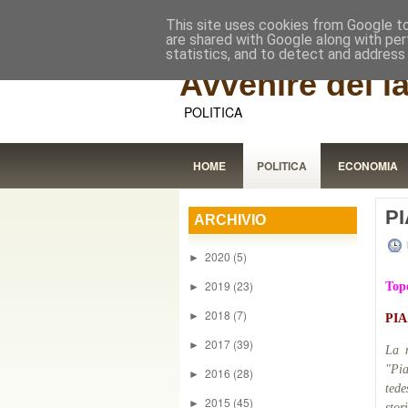
This site uses cookies from Google to 
are shared with Google along with per
statistics, and to detect and address
Avvenire dei l
POLITICA
HOME
POLITICA
ECONOMIA
P
ARCHIVIO
2020
(5)
►
2019
(23)
Topo
►
2018
(7)
►
PI
2017
(39)
►
La m
"Pia
2016
(28)
►
tede
2015
(45)
►
stor