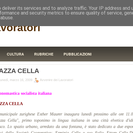
RISTORA
deliver its services and to analyze traffic. Your IP address and
formance and security metrics to ensure quality of service, ge
 abuse.
avoratori
CULTURA
RUBRICHE
PUBBLICAZIONI
IAZZA CELLA
lunedì, marzo 16, 2009
Avvenire dei Lavoratori
nomastica socialista italiana
AZZA
CELLA
unicipale zurighese Esther Maurer inaugura lunedì prossimo alle ore 11.
zza Cella", primo toponimo in lingua italiana in una città elvetica d'i
sco. Lo spazio urbano, arredato da una fontana, è stato dedicato a due espo
ici della Società Cooperativa: Erminia Cella e suo figlio Ettore Cella-D