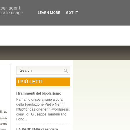
NTE COOPERATIVO, ZURIGO
 user-agent
nerate usage
LEARN MORE
GOT IT
I PIÙ LETTI
I frammenti del bipolarismo
Parliamo di socialismo a cura
della Fondazione Pietro Nenni
http://fondazionenenni.wordpress.
00 la
com/ di Giuseppe Tamburrano
dioma
Fond...
nenti
LA PANDEMIA ci renderà
ezza.