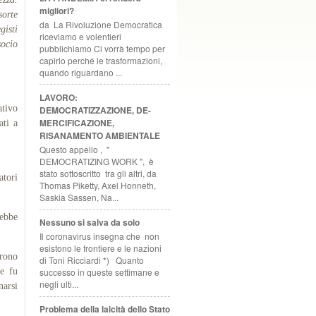
migliori?
sorte
da La Rivoluzione Democratica
gisti
riceviamo e volentieri
socio
pubblichiamo Ci vorrà tempo per
capirlo perché le trasformazioni,
quando riguardano ...
LAVORO:
ativo
DEMOCRATIZZAZIONE, DE-
MERCIFICAZIONE,
ati a
RISANAMENTO AMBIENTALE
Questo appello , "
DEMOCRATIZING WORK ", è
stato sottoscritto tra gli altri, da
tori
Thomas Piketty, Axel Honneth,
Saskia Sassen, Na...
rebbe
Nessuno si salva da solo
Il coronavirus insegna che non
esistono le frontiere e le nazioni
arono
di Toni Ricciardi *) Quanto
ue fu
successo in queste settimane e
negli ulti...
arsi
Problema della laicità dello Stato