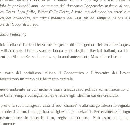
nia fu per lunghi anni co-gerente del ristorante Cooperativo insieme al con
co Dezza. Loro figlio, Ettore Cella-Dezza, è stato uno dei maggiori attori e re
zeri del Novecento, ma anche redattore dell'ADL fin dai tempi di Silone e 
ore del Coopi di Zurigo.
andro Pedroli *)
nia Cella ed Enrico Dezza furono per molti anni gerenti del vecchio Cooper
 Militärstrasse. Da lì passarono buona parte degli antifascisti italiani, da Tur
eotti, a Silone. Senza dimenticare, in anni antecedenti, Mussolini e Lenin.
la storia del socialismo italiano il Cooperativo e L'Avvenire dei Lavora
resentarono un punto di riferimento centrale.
uesto ambiente in cui anche le mura trasudavano politica ed antifascismo c
re Cella, sempre conseguentemente fedele agli ideali in cui era cresciuto.
presto la sua intelligenza uniti al suo "charme" e alla sua gentilezza lo segnal
 ambienti culturali, dapprima zurighesi e poi svizzeri. Perfettamente biling
ezzato attore in parecchi film, regista e scrittore.
Non esitò ad impegn
ticamente.