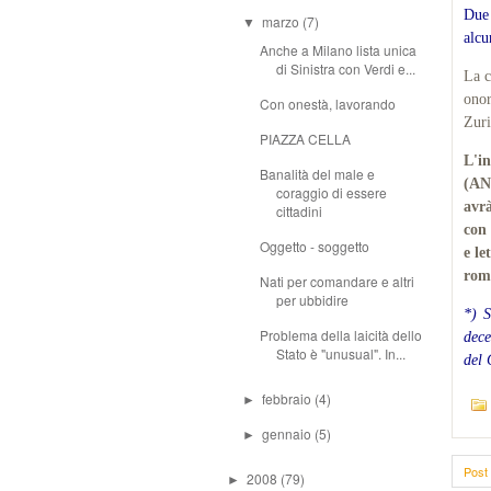
Due 
marzo
(7)
▼
alcu
Anche a Milano lista unica
di Sinistra con Verdi e...
La c
onor
Con onestà, lavorando
Zuri
PIAZZA CELLA
L'i
Banalità del male e
(A
coraggio di essere
avr
cittadini
con
Oggetto - soggetto
e le
rom
Nati per comandare e altri
per ubbidire
*) S
Problema della laicità dello
dec
Stato è "unusual". In...
del 
febbraio
(4)
►
gennaio
(5)
►
Post 
2008
(79)
►