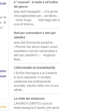
è "unusual". In Italia è all'ordine
icate
del giorno
Ipse dixit Impagabili - «C'è gente
che pagherebbe per... vendersi».
so di
- Victor Hugo Visti dagli altri A
io di
cura di Interna...
la".
Nati per comandare e altri per
ubbidire
Ipse dixit Domanda semplice -
«Perché mai alcuni esseri umani
sarebbero nati per comandare e
altri per ubbidire?». - Angelica
Bala...
CERCHIAMO DI RAGIONARE
attro
L'Emilia-Romagna e la Calabria
nore
si sono espresse. Il risultato
calabrese era praticamente
scontato, mentre l'altro non lo era
affatto...
La sfida del sindacato
LAVORO E DIRITTI a cura di
cchio
www.rassegna.it Quello che serve