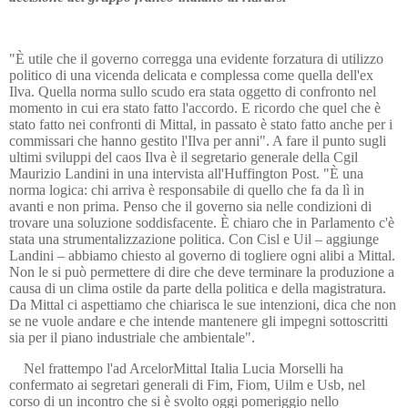
"È utile che il governo corregga una evidente forzatura di utilizzo
politico di una vicenda delicata e complessa come quella dell'ex
Ilva. Quella norma sullo scudo era stata oggetto di confronto nel
momento in cui era stato fatto l'accordo. E ricordo che quel che è
stato fatto nei confronti di Mittal, in passato è stato fatto anche per i
commissari che hanno gestito l'Ilva per anni". A fare il punto sugli
ultimi sviluppi del caos Ilva è il segretario generale della Cgil
Maurizio Landini in una intervista all'Huffington Post. "È una
norma logica: chi arriva è responsabile di quello che fa da lì in
avanti e non prima. Penso che il governo sia nelle condizioni di
trovare una soluzione soddisfacente. È chiaro che in Parlamento c'è
stata una strumentalizzazione politica. Con Cisl e Uil – aggiunge
Landini – abbiamo chiesto al governo di togliere ogni alibi a Mittal.
Non le si può permettere di dire che deve terminare la produzione a
causa di un clima ostile da parte della politica e della magistratura.
Da Mittal ci aspettiamo che chiarisca le sue intenzioni, dica che non
se ne vuole andare e che intende mantenere gli impegni sottoscritti
sia per il piano industriale che ambientale".
Nel frattempo l'ad ArcelorMittal Italia Lucia Morselli ha
confermato ai segretari generali di Fim, Fiom, Uilm e Usb, nel
corso di un incontro che si è svolto oggi pomeriggio nello