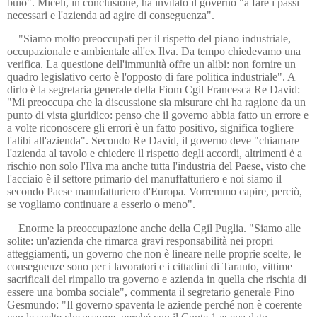
buio". Miceli, in conclusione, ha invitato il governo "a fare i passi
necessari e l'azienda ad agire di conseguenza".
"Siamo molto preoccupati per il rispetto del piano industriale,
occupazionale e ambientale all'ex Ilva. Da tempo chiedevamo una
verifica. La questione dell'immunità offre un alibi: non fornire un
quadro legislativo certo è l'opposto di fare politica industriale". A
dirlo è la segretaria generale della Fiom Cgil Francesca Re David:
"Mi preoccupa che la discussione sia misurare chi ha ragione da un
punto di vista giuridico: penso che il governo abbia fatto un errore e
a volte riconoscere gli errori è un fatto positivo, significa togliere
l'alibi all'azienda". Secondo Re David, il governo deve "chiamare
l'azienda al tavolo e chiedere il rispetto degli accordi, altrimenti è a
rischio non solo l'Ilva ma anche tutta l'industria del Paese, visto che
l'acciaio è il settore primario del manuffatturiero e noi siamo il
secondo Paese manufatturiero d'Europa. Vorremmo capire, perciò,
se vogliamo continuare a esserlo o meno".
Enorme la preoccupazione anche della Cgil Puglia. "Siamo alle
solite: un'azienda che rimarca gravi responsabilità nei propri
atteggiamenti, un governo che non è lineare nelle proprie scelte, le
conseguenze sono per i lavoratori e i cittadini di Taranto, vittime
sacrificali del rimpallo tra governo e azienda in quella che rischia di
essere una bomba sociale", commenta il segretario generale Pino
Gesmundo: "Il governo spaventa le aziende perché non è coerente