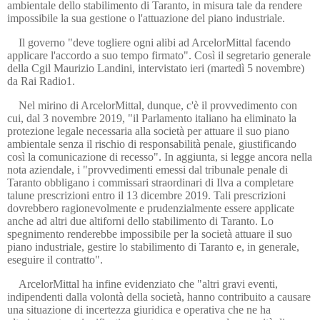
ambientale dello stabilimento di Taranto, in misura tale da rendere
impossibile la sua gestione o l'attuazione del piano industriale.
Il governo "deve togliere ogni alibi ad ArcelorMittal facendo
applicare l'accordo a suo tempo firmato". Così il segretario generale
della Cgil Maurizio Landini, intervistato ieri (martedì 5 novembre)
da Rai Radio1.
Nel mirino di ArcelorMittal, dunque, c'è il provvedimento con
cui, dal 3 novembre 2019, "il Parlamento italiano ha eliminato la
protezione legale necessaria alla società per attuare il suo piano
ambientale senza il rischio di responsabilità penale, giustificando
così la comunicazione di recesso". In aggiunta, si legge ancora nella
nota aziendale, i "provvedimenti emessi dal tribunale penale di
Taranto obbligano i commissari straordinari di Ilva a completare
talune prescrizioni entro il 13 dicembre 2019. Tali prescrizioni
dovrebbero ragionevolmente e prudenzialmente essere applicate
anche ad altri due altiforni dello stabilimento di Taranto. Lo
spegnimento renderebbe impossibile per la società attuare il suo
piano industriale, gestire lo stabilimento di Taranto e, in generale,
eseguire il contratto".
ArcelorMittal ha infine evidenziato che "altri gravi eventi,
indipendenti dalla volontà della società, hanno contribuito a causare
una situazione di incertezza giuridica e operativa che ne ha