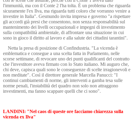
con le scelte che assume, perché con il Conte 1 aveva dato
l'immunità, ma con il Conte 2 l'ha tolta. È un problema che riguarda
sicuramente l'ex Ilva, ma riguarda tutti coloro che vorranno venire a
investire in Italia". Gesmundo invita impresa e governo "a rispettare
gli accordi già presi che consentono, non senza responsabilità sul
mantenimento dei livelli occupazionali e impegni di investimento
sulla compatibilità ambientale, di affrontare una situazione in cui
sono in gioco il diritto al lavoro e alla salute dei cittadini tarantini".
Netta la presa di posizione di Confindustria. "La vicenda è
emblematica e consegue a una scelta fatta in Parlamento, nelle
scorse settimane, di revocare uno dei punti qualificanti del contratto
che l'investitore aveva firmato con lo Stato italiano. Mi auguro che,
chi deve, capisca quali sono le conseguenze di scelte irragionevoli e
non meditate". Così il direttore generale Marcella Panucci: "I
continui cambiamenti di norme, gli interventi a gamba tesa sulle
norme penali, l'instabilità del quadro non solo non attraggono
investimenti, ma fanno scappare quelli che ci sono".
LANDINI: "Nel caos di queste ore facciamo chiarezza sulla
vicenda ex Ilva"