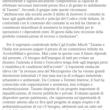
ulteriormente e significativamente compromesso la capacità di
effettuare necessari interventi presso Ilva e di gestire lo stabilimento
di Taranto". Secondo il gruppo tutte queste circostanze
"attribuiscono alla società anche il diritto di risolvere il contratto in
base agli applicabili articoli e princìpi del Codice civile italiano. In
conformità con il contenuto del contratto la società ha chiesto ai
commissari straordinari di assumersi la responsabilità per le
operazioni e i dipendenti entro 30 giorni dalla loro ricezione della
predetta comunicazione di recesso o risoluzione".
Per il segretario confederale della Cgil Emilio Miceli "Taranto e
l'Italia non possono pagare il prezzo di un contenzioso infinito tra
ArcelorMittal e governo. Mai come in questo caso il futuro dipende
dal presente, c'è bisogno dell'impegno di tutti per evitare un
disastro: l'azienda si fermi e l'esecutivo tenga fede agli impegni presi
e ristabilisca le condizioni dell'accordo". L'esponente sindacale
rileva che "in nessuna area del Mezzogiorno che ha vissuto grandi
dismissioni industriali c'è mai stata traccia di sviluppo industriale,
urbanistico e ambientale. Da Crotone a Termini Imerese, il Sud ha
conosciuto solo sopportazione e assistenza, mai sviluppo e
modernizzazione. Taranto dispone di un progetto importante di
riqualificazione, di risorse pubbliche e private. Evitiamo quindi di
disperdere questo patrimonio, che rappresenta un'opportunità di
costruire attorno alla ex Ilva quel progetto di ampio respiro e di
ambientalizzazione di cui c'è bisogno, altrimenti sarà un salto nel