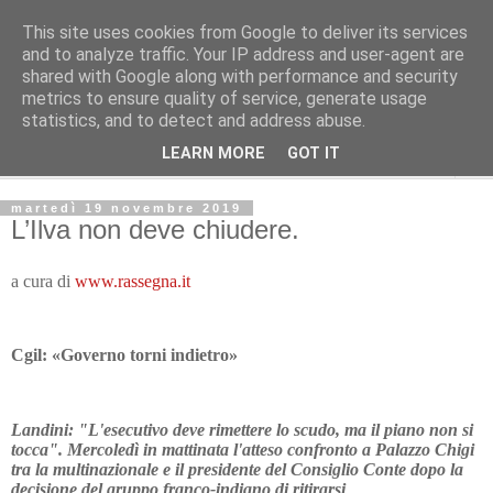
This site uses cookies from Google to deliver its services
Avvenire dei lavoratori
and to analyze traffic. Your IP address and user-agent are
shared with Google along with performance and security
metrics to ensure quality of service, generate usage
POLITICA
statistics, and to detect and address abuse.
LEARN MORE
GOT IT
▼
martedì 19 novembre 2019
L’Ilva non deve chiudere.
a cura di
www.rassegna.it
Cgil: «Governo torni indietro»
Landini: "L'esecutivo deve rimettere lo scudo, ma il piano non si
tocca". Mercoledì in mattinata l'atteso confronto a Palazzo Chigi
tra la multinazionale e il presidente del Consiglio Conte dopo la
decisione del gruppo franco-indiano di ritirarsi