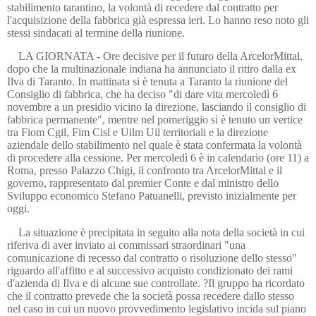
stabilimento tarantino, la volontà di recedere dal contratto per
l'acquisizione della fabbrica già espressa ieri. Lo hanno reso noto gli
stessi sindacati al termine della riunione.
LA GIORNATA - Ore decisive per il futuro della ArcelorMittal,
dopo che la multinazionale indiana ha annunciato il ritiro dalla ex
Ilva di Taranto. In mattinata si è tenuta a Taranto la riunione del
Consiglio di fabbrica, che ha deciso "di dare vita mercoledì 6
novembre a un presidio vicino la direzione, lasciando il consiglio di
fabbrica permanente", mentre nel pomeriggio si è tenuto un vertice
tra Fiom Cgil, Fim Cisl e Uilm Uil territoriali e la direzione
aziendale dello stabilimento nel quale è stata confermata la volontà
di procedere alla cessione. Per mercoledì 6 è in calendario (ore 11) a
Roma, presso Palazzo Chigi, il confronto tra ArcelorMittal e il
governo, rappresentato dal premier Conte e dal ministro dello
Sviluppo economico Stefano Patuanelli, previsto inizialmente per
oggi.
La situazione è precipitata in seguito alla nota della società in cui
riferiva di aver inviato ai commissari straordinari "una
comunicazione di recesso dal contratto o risoluzione dello stesso"
riguardo all'affitto e al successivo acquisto condizionato dei rami
d'azienda di Ilva e di alcune sue controllate. ?Il gruppo ha ricordato
che il contratto prevede che la società possa recedere dallo stesso
nel caso in cui un nuovo provvedimento legislativo incida sul piano