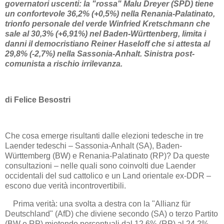
governatori uscenti: la "rossa" Malu Dreyer (SPD) tiene
un confortevole 36,2% (+0,5%) nella Renania-Palatinato,
trionfo personale del verde Winfried Kretschmann che
sale al 30,3% (+6,91%) nel Baden-Württenberg, limita i
danni il democristiano Reiner Haseloff che si attesta al
29,8% (-2,7%) nella Sassonia-Anhalt. Sinistra post-
comunista a rischio irrilevanza.
di Felice Besostri
Che cosa emerge risultanti dalle elezioni tedesche in tre
Laender tedeschi – Sassonia-Anhalt (SA), Baden-
Württemberg (BW) e Renania-Palatinato (RP)? Da queste
consultazioni – nelle quali sono coinvolti due Laender
occidentali del sud cattolico e un Land orientale ex-DDR –
escono due verità incontrovertibili.
Prima verità: una svolta a destra con la "Allianz für
Deutschland" (AfD) che diviene secondo (SA) o terzo Partito
(BW e RP) mietendo percentuali dal 12,6% (RP) al 24,2%