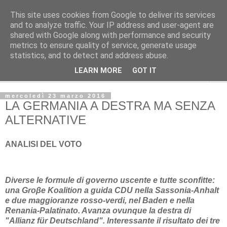
This site uses cookies from Google to deliver its services
Avvenire dei lavoratori
and to analyze traffic. Your IP address and user-agent are
shared with Google along with performance and security
metrics to ensure quality of service, generate usage
POLITICA
statistics, and to detect and address abuse.
LEARN MORE
GOT IT
▼
mercoledì 23 marzo 2016
LA GERMANIA A DESTRA MA SENZA
ALTERNATIVE
ANALISI DEL VOTO
Diverse le formule di governo uscente e tutte sconfitte:
una Gro
β
e Koalition a guida CDU nella Sassonia-Anhalt
e due maggioranze rosso-verdi, nel Baden e nella
Renania-Palatinato. Avanza ovunque la destra di
"Allianz für Deutschland". Interessante il risultato dei tre