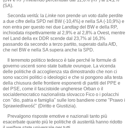
(SA).
Seconda verità: la
Linke
non prende un voto dalle perdite
a due cifre della SPD nel BW (-10,4%) e nella SA (-10,9%) e
non entra per questo nei due
Landtag
del BW e della RP,
inchiodata rispettivamente al 2,9% e al 2,8% a Ovest, mentre
nel Land della ex DDR scende dal 23,7% al 16,3%
passando da secondo a terzo partito, superato dalla AfD,
che nel BW e nella SA supera anche la SPD.
Il terremoto politico tedesco è tale perché le formule di
governo uscenti sono state battute ovunque. La vicenda
delle politiche di accoglienza sta dimostrando che non ci
sono vaccini politici o ideologici e che si pongono alla testa
della chiusura delle frontiere esponenti di partiti del PPE e
del PSE, come il fascistoide ungherese Orban o il
socialdemocratico nazionalista slovacco Fico o i polacchi
con "dio, patria e famiglia" sulle loro bandiere come "Prawo i
Sprawiedliwość" (Diritto e Giustizia).
Prevalgono risposte emotive e nazionali tanto più
esacerbate quanto più le politiche di austerità hanno ridotto
il
welfare state
universale per tutti.