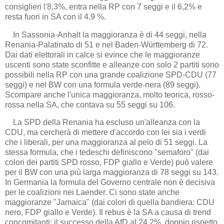
consiglieri l'8,3%, entra nella RP con 7 seggi e il 6,2% e
resta fuori in SA con il 4,9 %.
In Sassonia-Anhalt la maggioranza è di 44 seggi, nella
Renania-Palatinato di 51 e nel Baden-Württemberg di 72.
Dai dati elettorali in calce si evince che le maggioranze
uscenti sono state sconfitte e alleanze con solo 2 partiti sono
possibili nella RP con una grande coalizione SPD-CDU (77
seggi) e nel BW con una formula verde-nera (89 seggi).
Scompare anche l'unica maggioranza, molto teorica, rosso-
rossa nella SA, che contava su 55 seggi su 106.
La SPD della Renania ha escluso un'alleanza con la
CDU, ma cercherà di mettere d'accordo con lei sia i verdi
che i liberali, per una maggioranza al pelo di 51 seggi. La
stessa formula, che i tedeschi definiscono "semaforo" (dai
colori dei partiti SPD rosso, FDP giallo e Verde) può valere
per il BW con una più larga maggioranza di 78 seggi su 143.
In Germania la formula del Governo centrale non è decisiva
per le coalizioni nei Laender. Ci sono state anche
maggioranze "Jamaica" (dai colori di quella bandiera: CDU
nero, FDP giallo e Verde). Il rebus è la SA a causa di trend
concomitanti: il successo della AfD al 24,2%, doppio rispetto