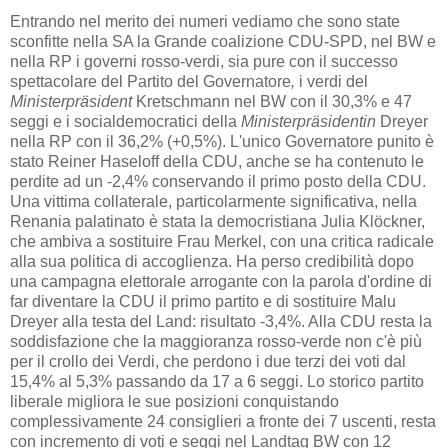
Entrando nel merito dei numeri vediamo che sono state
sconfitte nella SA la Grande coalizione CDU-SPD, nel BW e
nella RP i governi rosso-verdi, sia pure con il successo
spettacolare del Partito del Governatore
,
i verdi del
Ministerpräsident
Kretschmann nel BW con il 30,3% e 47
seggi e i socialdemocratici della
Ministerpräsidentin
Dreyer
nella RP con il 36,2% (+0,5%). L'unico Governatore punito è
stato Reiner Haseloff della CDU, anche se ha contenuto le
perdite ad un -2,4% conservando il primo posto della CDU.
Una vittima collaterale, particolarmente significativa, nella
Renania palatinato è stata la democristiana Julia Klöckner,
che ambiva a sostituire Frau Merkel, con una critica radicale
alla sua politica di accoglienza. Ha perso credibilità dopo
una campagna elettorale arrogante con la parola d'ordine di
far diventare la CDU il primo partito e di sostituire Malu
Dreyer alla testa del Land: risultato -3,4%. Alla CDU resta la
soddisfazione che la maggioranza rosso-verde non c'è più
per il crollo dei Verdi, che perdono i due terzi dei voti dal
15,4% al 5,3% passando da 17 a 6 seggi. Lo storico partito
liberale migliora le sue posizioni conquistando
complessivamente 24 consiglieri a fronte dei 7 uscenti, resta
con incremento di voti e seggi nel Landtag BW con 12