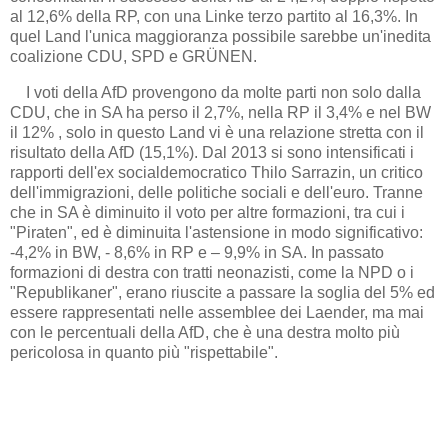
al 12,6% della RP, con una Linke terzo partito al 16,3%. In
quel Land l'unica maggioranza possibile sarebbe un'inedita
coalizione CDU, SPD e GRÜNEN.
I voti della AfD provengono da molte parti non solo dalla
CDU, che in SA ha perso il 2,7%, nella RP il 3,4% e nel BW
il 12% , solo in questo Land vi è una relazione stretta con il
risultato della AfD (15,1%). Dal 2013 si sono intensificati i
rapporti dell'ex socialdemocratico Thilo Sarrazin, un critico
dell'immigrazioni, delle politiche sociali e dell'euro. Tranne
che in SA è diminuito il voto per altre formazioni, tra cui i
"Piraten", ed è diminuita l'astensione in modo significativo:
-4,2% in BW, - 8,6% in RP e – 9,9% in SA. In passato
formazioni di destra con tratti neonazisti, come la NPD o i
"Republikaner", erano riuscite a passare la soglia del 5% ed
essere rappresentati nelle assemblee dei Laender, ma mai
con le percentuali della AfD, che è una destra molto più
pericolosa in quanto più "rispettabile".