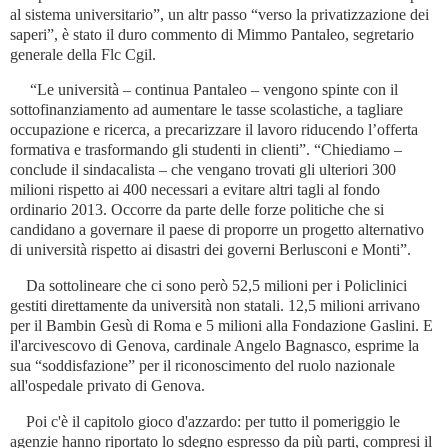
al sistema universitario”, un altr passo “verso la privatizzazione dei
saperi”, è stato il duro commento di Mimmo Pantaleo, segretario
generale della Flc Cgil.
“Le università – continua Pantaleo – vengono spinte con il
sottofinanziamento ad aumentare le tasse scolastiche, a tagliare
occupazione e ricerca, a precarizzare il lavoro riducendo l’offerta
formativa e trasformando gli studenti in clienti”. “Chiediamo –
conclude il sindacalista – che vengano trovati gli ulteriori 300
milioni rispetto ai 400 necessari a evitare altri tagli al fondo
ordinario 2013. Occorre da parte delle forze politiche che si
candidano a governare il paese di proporre un progetto alternativo
di università rispetto ai disastri dei governi Berlusconi e Monti”.
Da sottolineare che ci sono però 52,5 milioni per i Policlinici
gestiti direttamente da università non statali. 12,5 milioni arrivano
per il Bambin Gesù di Roma e 5 milioni alla Fondazione Gaslini. E
il'arcivescovo di Genova, cardinale Angelo Bagnasco, esprime la
sua “soddisfazione” per il riconoscimento del ruolo nazionale
all'ospedale privato di Genova.
Poi c'è il capitolo gioco d'azzardo: per tutto il pomeriggio le
agenzie hanno riportato lo sdegno espresso da più parti, compresi il