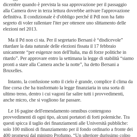
dicembre quando è prevista la sua approvazione per il passaggio
alla Camera dove in terza lettura dovrebbe arrivare l'approvazione
definitiva. Il condizionale è d'obbligo perché il Pdl non ha fatto
segreto di voler rallentare l'iter per ottenere uno slittamento delle
elezioni nel 2013.
Ma il Pd non ci sta. Per il segretario Bersani è “disdicevole”
ritardare la data naturale delle elezioni fissata il 17 febbraio
unicamente “per esigenze non dell'Italia, ma di forze politiche in
ritardo”. Per approvare entro la settimana la legge di stabilità “siamo
pronti a stare alla Camera anche la notte”, ha detto Bersani a
Bruxelles.
Intanto, la confusione sotto il cielo è grande, complice il clima da
fine corsa che ha trasformato la legge finanziaria in una sorta di
ultimo treno, dentro i cui vagoni far salire tutti i provvedimenti,
anche micro, che si vogliono far passare.
Le 16 pagine dell'emendamento omnibus contengono
provvedimenti di ogni tipo, alcuni portatori di forti polemiche. Tra
questi spicca il taglio dei finanziamenti alle Università pubbliche:
solo 100 milioni di finanziamento per il fondo ordinario a fronte dei
400 promessi dal ministro Profumo. “Un ulteriore durissimo colpo