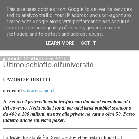
This site uses cookies from Google to deliver its services
Avvenire dei lavoratori
and to analyze traffic. Your IP address and user-agent are
shared with Google along with performance and security
metrics to ensure quality of service, generate usage
POLITICA
statistics, and to detect and address abuse.
LEARN MORE
GOT IT
▼
giovedì 20 dicembre 2012
Ultimo schiaffo all'università
LAVORO E DIRITTI
a cura di
www.rassegna.it
In Senato il provvedimento trasformato dal maxi emendamento
del governo. Nella notte i fondi per gli Atenei pubblici scendono
da 400 a 100 milioni, mentre alle private ne vanno oltre 50.
Passo
indietro anche sui video poker.
La legge di stabilità è in Senato e dovrebbe restarci fino al 23