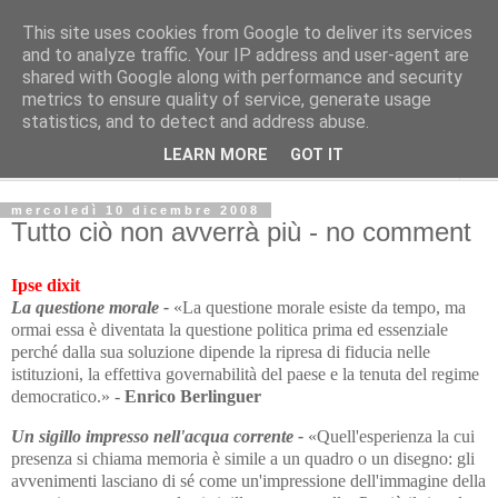
This site uses cookies from Google to deliver its services
Avvenire dei lavoratori
and to analyze traffic. Your IP address and user-agent are
shared with Google along with performance and security
metrics to ensure quality of service, generate usage
POLITICA
statistics, and to detect and address abuse.
LEARN MORE
GOT IT
▼
mercoledì 10 dicembre 2008
Tutto ciò non avverrà più - no comment
Ipse dixit
La questione morale -
«La questione morale esiste da tempo, ma
ormai essa è diventata la questione politica prima ed essenziale
perché dalla sua soluzione dipende la ripresa di fiducia nelle
istituzioni, la effettiva governabilità del paese e la tenuta del regime
democratico.» -
Enrico Berlinguer
Un sigillo impresso nell'acqua corrente -
«Quell'esperienza la cui
presenza si chiama memoria è simile a un quadro o un disegno: gli
avvenimenti lasciano di sé come un'impressione dell'immagine della