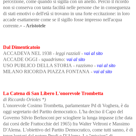
percezione, come quando si sigilla con un anello. Perciò il ricordo
non si conserva con tanta facilità nelle persone che in conseguenza
di stati emotivi o dell'età si trovano in una forte eccitazione: in loro
accade esattamente come se il sigillo fosse impresso nell'acqua
corrente.»
- Aristotele
Dal Dimenticatoio
ACCADEVA NEL 1938
- leggi razziali -
vai al sito
ACCADE OGGI
- squadrismo:
vai al sito
USO PUBLICO DELLA STORIA
- razzismo -
vai al sito
MILANO RICORDA PIAZZA FONTANA
-
vai al sito
La Catena di San Libero L'onorevole Trombetta
di Riccardo Orioles *)
L'onorevole Cosimo Trombetta, parlamentare Pd di Voghera, è da
oggi segretario del Partito democratico. L'ha deciso il Capo del
Governo Silvio Berlusconi per sciogliere la lunga impasse (che data
dai corsi delle Frattocchie del 1965) fra Walter Veltroni e Massimo
D'Alema. L'obiettivo del Partito Democratico, come tutti sanno, è di
tener lontani dal potere Prodi e D'Alema. La "mission" di