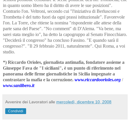
in quanto uomo libero ha il diritto di avere le sue posizioni".
Contrario l'on. Veltroni, secondo cui "l'iniziativa di Berlusconi e
Trombetta è del tutto fuori da ogni prassi istituzionale". Favorevole
l'on. La Torre, che ritiene la nomina "rispondente alle attese della
parte sana del Paese". "No comment" di D'Alema. "Va bene, ma
sarei stata meglio io", ha detto la capogruppo al Senato Finocchiaro.
"Deciderà il congresso" ha concluso Fassino. "E quando sarà il
congresso?". "Il 29 febbraio 2011, naturalmente". Qui Roma, a voi
studio.
*) Riccardo Orioles, giornalista antimafia, fondatore assieme a
Giuseppe Fava de "I siciliani", è un punto di riferimento nel
panorama delle firme giornalistiche in Sicilia impegnate a
contrastare la mafia e la corruzione.
www.riccardoorioles.org
/
www.sanlibero.it
Avvenire dei Lavoratori
alle
mercoledì, dicembre 10, 2008
Condividi