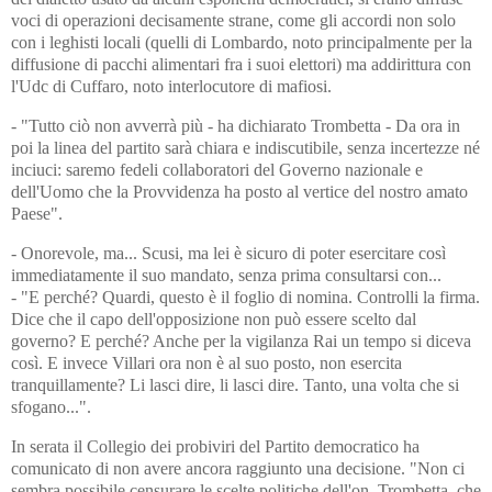
voci di operazioni decisamente strane, come gli accordi non solo
con i leghisti locali (quelli di Lombardo, noto principalmente per la
diffusione di pacchi alimentari fra i suoi elettori) ma addirittura con
l'Udc di Cuffaro, noto interlocutore di mafiosi.
- "Tutto ciò non avverrà più - ha dichiarato Trombetta - Da ora in
poi la linea del partito sarà chiara e indiscutibile, senza incertezze né
inciuci: saremo fedeli collaboratori del Governo nazionale e
dell'Uomo che la Provvidenza ha posto al vertice del nostro amato
Paese".
- Onorevole, ma... Scusi, ma lei è sicuro di poter esercitare così
immediatamente il suo mandato, senza prima consultarsi con...
- "E perché? Quardi, questo è il foglio di nomina. Controlli la firma.
Dice che il capo dell'opposizione non può essere scelto dal
governo? E perché? Anche per la vigilanza Rai un tempo si diceva
così. E invece Villari ora non è al suo posto, non esercita
tranquillamente? Li lasci dire, li lasci dire. Tanto, una volta che si
sfogano...".
In serata il Collegio dei probiviri del Partito democratico ha
comunicato di non avere ancora raggiunto una decisione. "Non ci
sembra possibile censurare le scelte politiche dell'on. Trombetta, che