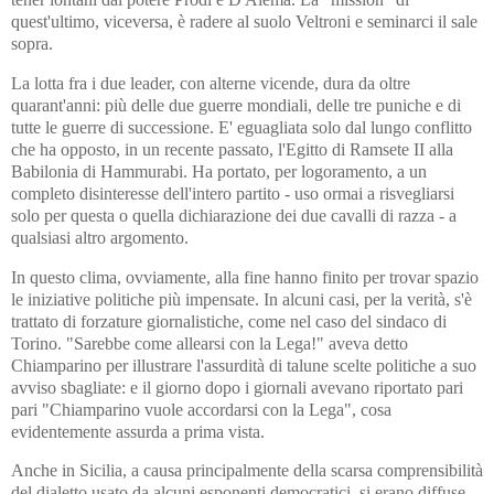
quest'ultimo, viceversa, è radere al suolo Veltroni e seminarci il sale
sopra.
La lotta fra i due leader, con alterne vicende, dura da oltre
quarant'anni: più delle due guerre mondiali, delle tre puniche e di
tutte le guerre di successione. E' eguagliata solo dal lungo conflitto
che ha opposto, in un recente passato, l'Egitto di Ramsete II alla
Babilonia di Hammurabi. Ha portato, per logoramento, a un
completo disinteresse dell'intero partito - uso ormai a risvegliarsi
solo per questa o quella dichiarazione dei due cavalli di razza - a
qualsiasi altro argomento.
In questo clima, ovviamente, alla fine hanno finito per trovar spazio
le iniziative politiche più impensate. In alcuni casi, per la verità, s'è
trattato di forzature giornalistiche, come nel caso del sindaco di
Torino. "Sarebbe come allearsi con la Lega!" aveva detto
Chiamparino per illustrare l'assurdità di talune scelte politiche a suo
avviso sbagliate: e il giorno dopo i giornali avevano riportato pari
pari "Chiamparino vuole accordarsi con la Lega", cosa
evidentemente assurda a prima vista.
Anche in Sicilia, a causa principalmente della scarsa comprensibilità
del dialetto usato da alcuni esponenti democratici, si erano diffuse